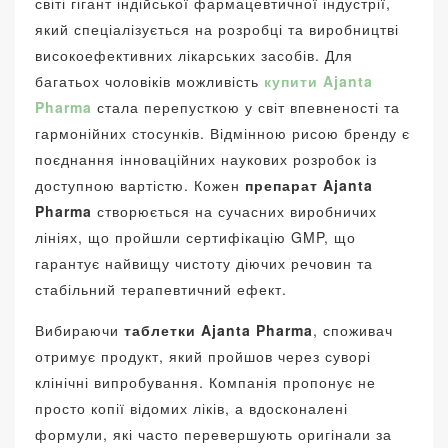
світі гігант індійської фармацевтичної індустрії,
який спеціалізується на розробці та виробництві
високоефективних лікарських засобів. Для
багатьох чоловіків можливість
купити Ajanta
Pharma
стала перепусткою у світ впевненості та
гармонійних стосунків. Відмінною рисою бренду є
поєднання інноваційних наукових розробок із
доступною вартістю. Кожен
препарат Ajanta
Pharma
створюється на сучасних виробничих
лініях, що пройшли сертифікацію GMP, що
гарантує найвищу чистоту діючих речовин та
стабільний терапевтичний ефект.
Вибираючи
таблетки Ajanta Pharma
, споживач
отримує продукт, який пройшов через суворі
клінічні випробування. Компанія пропонує не
просто копії відомих ліків, а вдосконалені
формули, які часто перевершують оригінали за