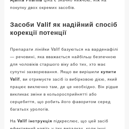
покупку двох окремих засобів.
Засоби Valif як надійний спосіб
корекції потенції
Препарати лінійки Valif базуються на варденафілі
— речовині, яка вважається найбільш безпечною
для чоловіків старшого віку або тих, хто має
супутні захворювання. Якщо ви вирішили
купити
Valif
, ви отримуєте засіб із вибірковою дією, який
працює виключно там, де це необхідно. Він рідше
викликає зміни в кольоросприйнятті або
серцебиття, що робить його фаворитом серед
багатьох урологів.
На
Valif інструкція
підкреслює, що цей засіб
ефективний навіть у тих випадках, коли інші