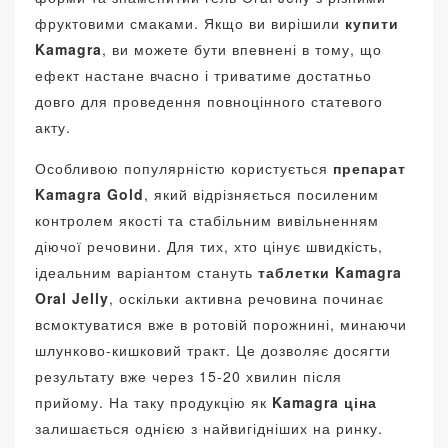
фруктовими смаками. Якщо ви вирішили
купити
Kamagra
, ви можете бути впевнені в тому, що
ефект настане вчасно і триватиме достатньо
довго для проведення повноцінного статевого
акту.
Особливою популярністю користується
препарат
Kamagra Gold
, який відрізняється посиленим
контролем якості та стабільним вивільненням
діючої речовини. Для тих, хто цінує швидкість,
ідеальним варіантом стануть
таблетки Kamagra
Oral Jelly
, оскільки активна речовина починає
всмоктуватися вже в ротовій порожнині, минаючи
шлунково-кишковий тракт. Це дозволяє досягти
результату вже через 15-20 хвилин після
прийому. На таку продукцію як
Kamagra ціна
залишається однією з найвигідніших на ринку.