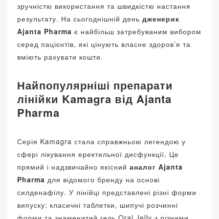
зручністю використання та швидкістю настання
результату. На сьогоднішній день
дженерик
Ajanta Pharma
є найбільш затребуваним вибором
серед пацієнтів, які цінують власне здоров’я та
вміють рахувати кошти.
Найпопулярніші препарати
лінійки Kamagra від Ajanta
Pharma
Серія Kamagra стала справжньою легендою у
сфері лікування еректильної дисфункції. Це
прямий і надзвичайно якісний
аналог Ajanta
Pharma
для відомого бренду на основі
силденафілу. У лінійці представлені різні форми
випуску: класичні таблетки, шипучі розчинні
форми та знаменитий гель Oral Jelly з різними