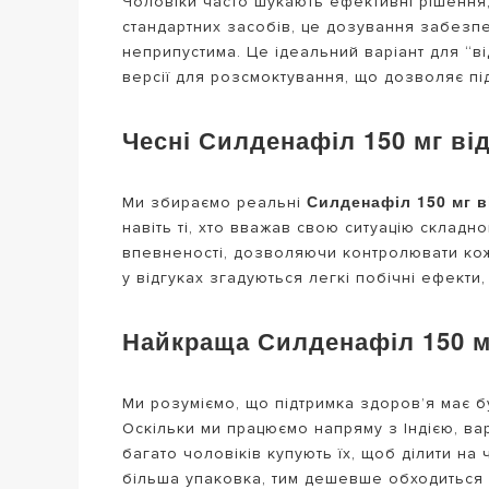
Чоловіки часто шукають ефективні рішення,
стандартних засобів, це дозування забезп
неприпустима. Це ідеальний варіант для “ві
версії для розсмоктування, що дозволяє пі
Чесні Силденафіл 150 мг ві
Силденафіл 150 мг в
Ми збираємо реальні
навіть ті, хто вважав свою ситуацію складн
впевненості, дозволяючи контролювати кож
у відгуках згадуються легкі побічні ефекти
Найкраща Силденафіл 150 мг
Ми розуміємо, що підтримка здоров’я має б
Оскільки ми працюємо напряму з Індією, ва
багато чоловіків купують їх, щоб ділити на
більша упаковка, тим дешевше обходиться 