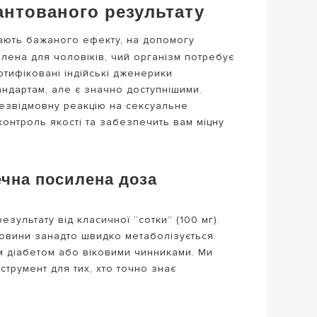
антованого результату
 дають бажаного ефекту, на допомогу
блена для чоловіків, чий організм потребує
ртифіковані індійські дженерики
андартам, але є значно доступнішими.
езвідмовну реакцію на сексуальне
контроль якості та забезпечить вам міцну
ечна посилена доза
зультату від класичної “сотки” (100 мг).
човини занадто швидко метаболізується.
м діабетом або віковими чинниками. Ми
струмент для тих, хто точно знає