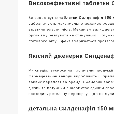
Високоефективні таблетки Си
таблетки Силденафіл 150 
За своєю суттю
забезпечують максимально можливе розшире
втратили еластичність. Механізм залишаєть
організму реагувати на стимуляцію. Потужн
статевого акту. Ефект зберігається протяг
Якісний дженерик Силденафі
Ми спеціалізуємося на постачанні продукції 
фармацевтичні заводи виробляють ці препар
зайвих переплат за бренд. Дженерик забез
дієвий та потужний аналог стає єдиним спо
проходить ретельну перевірку, щоб ви були
Детальна Силденафіл 150 мг