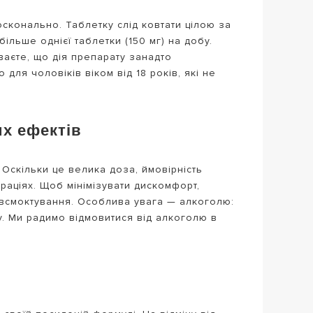
сконально. Таблетку слід ковтати цілою за
льше однієї таблетки (150 мг) на добу.
ваєте, що дія препарату занадто
для чоловіків віком від 18 років, які не
х ефектів
. Оскільки це велика доза, ймовірність
раціях. Щоб мінімізувати дискомфорт,
 всмоктування. Особлива увага — алкоголю:
у. Ми радимо відмовитися від алкоголю в