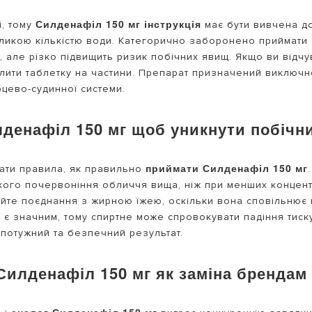
Силденафіл 150 мг інструкція
і, тому
має бути вивчена до
икою кількістю води. Категорично заборонено приймати бі
 але різко підвищить ризик побічних явищ. Якщо ви відчу
лити таблетку на частини. Препарат призначений виключно 
цево-судинної системи.
денафіл 150 мг щоб уникнути побічни
приймати Силденафіл 150 мг
ати правила, як правильно
кого почервоніння обличчя вища, ніж при менших концент
айте поєднання з жирною їжею, оскільки вона сповільнює
 є значним, тому спиртне може спровокувати падіння тиск
 потужний та безпечний результат.
Силденафіл 150 мг як заміна брендам