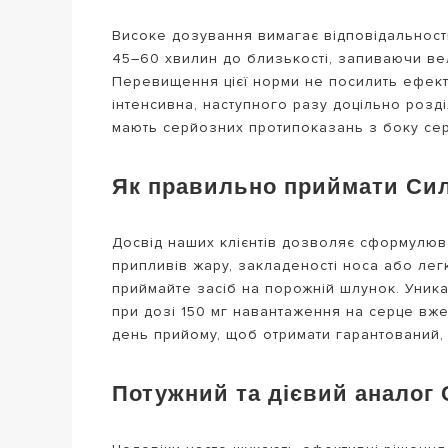
Високе дозування вимагає відповідальност
45–60 хвилин до близькості, запиваючи вел
Перевищення цієї норми не посилить ефект,
інтенсивна, наступного разу доцільно розді
мають серйозних протипоказань з боку сер
Як правильно приймати Сил
Досвід наших клієнтів дозволяє сформулюв
припливів жару, закладеності носа або лег
приймайте засіб на порожній шлунок. Уник
при дозі 150 мг навантаження на серце вже
день прийому, щоб отримати гарантований,
Потужний та дієвий аналог 