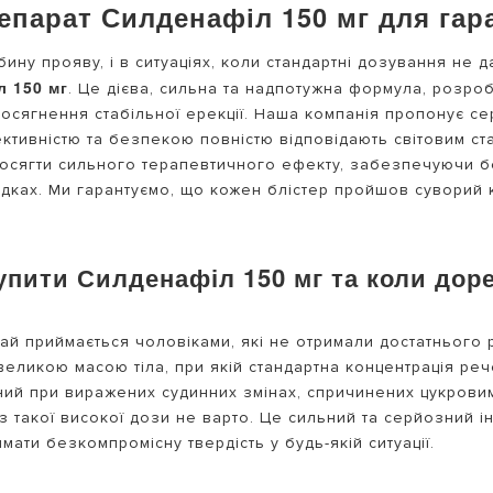
епарат Силденафіл 150 мг для гар
бину прояву, і в ситуаціях, коли стандартні дозування не
л 150 мг
. Це дієва, сильна та надпотужна формула, розро
досягнення стабільної ерекції. Наша компанія пропонує се
ективністю та безпекою повністю відповідають світовим ст
осягти сильного терапевтичного ефекту, забезпечуючи б
адках. Ми гарантуємо, що кожен блістер пройшов суворий 
упити Силденафіл 150 мг та коли дор
й приймається чоловіками, які не отримали достатнього ре
великою масою тіла, при якій стандартна концентрація ре
аний при виражених судинних змінах, спричинених цукрови
 такої високої дози не варто. Це сильний та серйозний ін
мати безкомпромісну твердість у будь-якій ситуації.