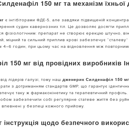
лденафіл 150 мг та механізм їхньої д
мг
є інгібіторами ФДЕ-5, але завдяки підвищеній концентр
ння судин кавернозних тіл. Це дозволяє досягти приплив
ся фізіологічним: препарат не створює ерекцію штучно, в
ий, міцний та сильний приплив крові забезпечує “сталеву”
ом 4–6 годин, при цьому час на відновлення між повторним
л 150 мг від провідних виробників Ін
дженерик Силденафіл 150 м
від лідерів галузі, тому наш
ати з дотриманням стандартів GMP, що гарантує ідентични
печує таку ж фармакокінетику та терапевтичний профіль. 
собом забезпечити собі регулярне статеве життя без руйн
 впевнені у безпеці кожного прийому.
 інструкція щодо безпечного викори