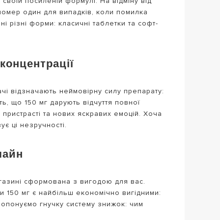
своїй посиленій формулі. На відміну від
номер один для випадків, коли помилка
і різні форми: класичні таблетки та софт-
концентрації
ачі відзначають неймовірну силу препарату:
ь, що 150 мг дарують відчуття повної
ристрасті та нових яскравих емоцій. Хоча
ує ці незручності.
лайн
азині сформована з вигодою для вас.
и 150 мг є найбільш економічно вигідними:
пропонуємо гнучку систему знижок: чим