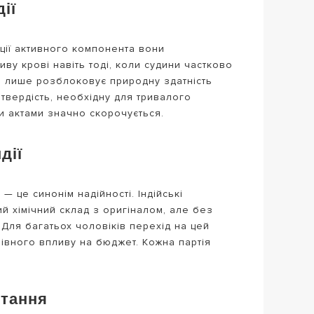
ії
ації активного компонента вони
у крові навіть тоді, коли судини частково
ін лише розблоковує природну здатність
 твердість, необхідну для тривалого
и актами значно скорочується.
дії
г
— це синонім надійності. Індійські
й хімічний склад з оригіналом, але без
Для багатьох чоловіків перехід на цей
івного впливу на бюджет. Кожна партія
стання