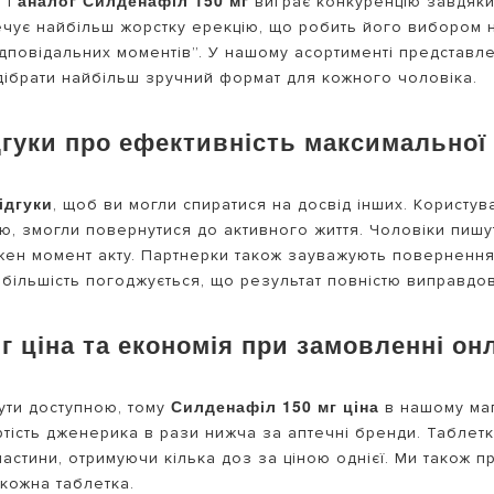
аналог Силденафіл 150 мг
 і
виграє конкуренцію завдяки 
ечує найбільш жорстку ерекцію, що робить його вибором 
дповідальних моментів”. У нашому асортименті представлен
дібрати найбільш зручний формат для кожного чоловіка.
дгуки про ефективність максимальної 
ідгуки
, щоб ви могли спиратися на досвід інших. Користув
ою, змогли повернутися до активного життя. Чоловіки пишут
ен момент акту. Партнерки також зауважують повернення п
, більшість погоджується, що результат повністю виправдов
 ціна та економія при замовленні он
Силденафіл 150 мг ціна
ути доступною, тому
в нашому маг
ртість дженерика в рази нижча за аптечні бренди. Таблетк
 частини, отримуючи кілька доз за ціною однієї. Ми також 
кожна таблетка.