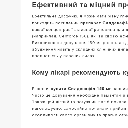
Ефективний та міцний пр
Еректильна дисфункція може мати різну гли
препарат Силденафі
приходить посилений
вищої концентрації активної речовини для 
(наприклад, Cenforce 150), які за своєю еф
Використання дозування 150 мг дозволяє д
збудження навіть у складних клінічних вип
впевненість у власних силах.
Кому лікарі рекомендують к
купити Силденафіл 150 мг
Рішення
зазвича
Часто це дозування необхідне пацієнтам з 
Також цей дієвий та потужний засіб показ
наголошуємо: самостійно починати прийом з
особливості свого організму та прагне отри