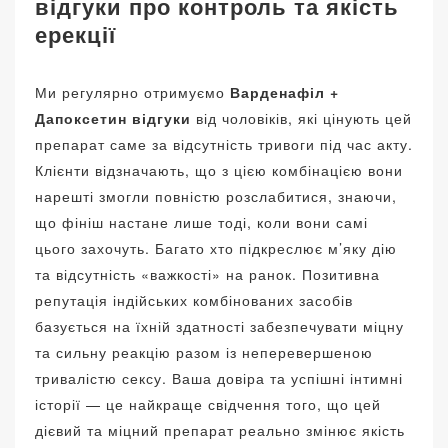
відгуки про контроль та якість
ерекції
Ми регулярно отримуємо
Варденафіл +
Дапоксетин відгуки
від чоловіків, які цінують цей
препарат саме за відсутність тривоги під час акту.
Клієнти відзначають, що з цією комбінацією вони
нарешті змогли повністю розслабитися, знаючи,
що фініш настане лише тоді, коли вони самі
цього захочуть. Багато хто підкреслює м’яку дію
та відсутність «важкості» на ранок. Позитивна
репутація індійських комбінованих засобів
базується на їхній здатності забезпечувати міцну
та сильну реакцію разом із неперевершеною
тривалістю сексу. Ваша довіра та успішні інтимні
історії — це найкраще свідчення того, що цей
дієвий та міцний препарат реально змінює якість