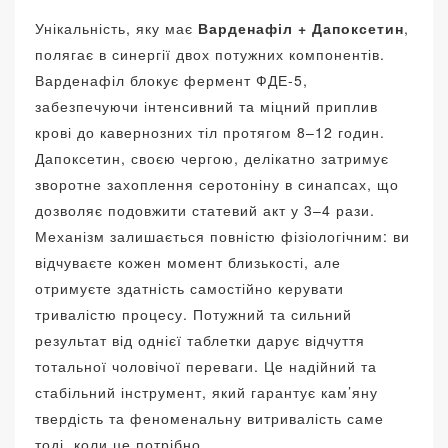
Унікальність, яку має
Варденафіл + Дапоксетин
,
полягає в синергії двох потужних компонентів.
Варденафіл блокує фермент ФДЕ-5,
забезпечуючи інтенсивний та міцний приплив
крові до кавернозних тіл протягом 8–12 годин.
Дапоксетин, своєю чергою, делікатно затримує
зворотне захоплення серотоніну в синапсах, що
дозволяє подовжити статевий акт у 3–4 рази.
Механізм залишається повністю фізіологічним: ви
відчуваєте кожен момент близькості, але
отримуєте здатність самостійно керувати
тривалістю процесу. Потужний та сильний
результат від однієї таблетки дарує відчуття
тотальної чоловічої переваги. Це надійний та
стабільний інструмент, який гарантує кам’яну
твердість та феноменальну витривалість саме
тоді, коли це потрібно.