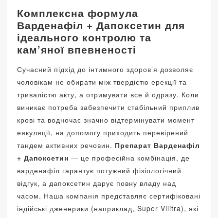
Комплексна формула
Варденафіл + Дапоксетин для
ідеального контролю та
кам’яної впевненості
Сучасний підхід до інтимного здоров’я дозволяє
чоловікам не обирати між твердістю ерекції та
тривалістю акту, а отримувати все й одразу. Коли
виникає потреба забезпечити стабільний приплив
крові та водночас значно відтермінувати момент
еякуляції, на допомогу приходить перевірений
тандем активних речовин.
Препарат Варденафіл
+ Дапоксетин
— це професійна комбінація, де
варденафіл гарантує потужний фізіологічний
відгук, а дапоксетин дарує повну владу над
часом. Наша компанія представляє сертифіковані
індійські дженерики (наприклад, Super Vilitra), які