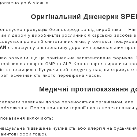
довжено до 6 місяців.
Оригінальний Дженерик SPE
опонуємо продукцію безпосередньо від виробника — Himal
вим лідером у виробництві рослинних лікарських засобів з
совується до копій синтетичних ліків, у контексті пошуков
AN
як доступну альтернативу дорогим гормональним преп
во розуміти, що це оригінальна запатентована формула.
воріших стандартів GMP та GLP. Кожна партія сировини про
ів та пестицидів. Купуючи цей продукт у нас, ви отримуєте
рат, ефективність якого перевірена часом.
Медичні протипоказання д
репарати зазвичай добре переносяться організмом, але, я
 обмеження. Перед початком терапії варто переконатися у
показання включають:
ивідуальна підвищена чутливість або алергія на будь-який
самитові боби тощо).