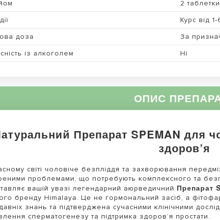
йом
2 таблетки
дії
Курс від 1
ова доза
За призна
сність із алкоголем
Ні
ОПИС ПРЕПАР
атуральний Препарат SPEMAN для чо
здоров’я
асному світі чоловіче безпліддя та захворювання передмі
еними проблемами, що потребують комплексного та без
Препарат 
тавляє вашій увазі легендарний аюрведичний
ого бренду Himalaya. Це не гормональний засіб, а фітоф
давніх знань та підтверджена сучасними клінічними досл
влення сперматогенезу та підтримка здоров’я простати.