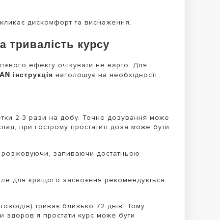
кликає дискомфорт та виснаження.
а тривалість курсу
ттєвого ефекту очікувати не варто. Для
AN інструкція
наголошує на необхідності
тки 2-3 рази на добу. Точне дозування може
лад, при гострому простатиті доза може бути
не розжовуючи, запиваючи достатньою
але для кращого засвоєння рекомендується
озоїдів) триває близько 72 днів. Тому
ки здоров’я простати курс може бути