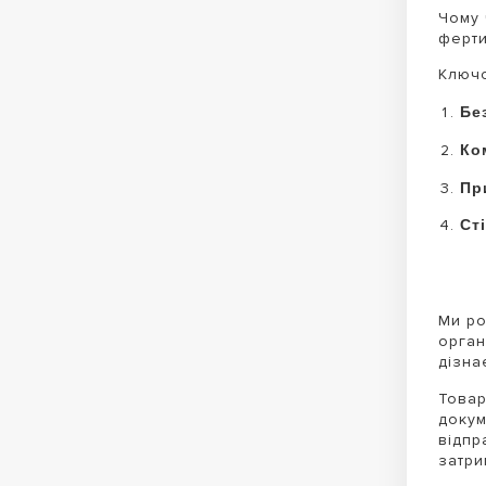
Чому 
ферти
Ключо
Бе
Ко
Пр
Ст
Ми ро
орган
дізна
Товар
докум
відпр
затри