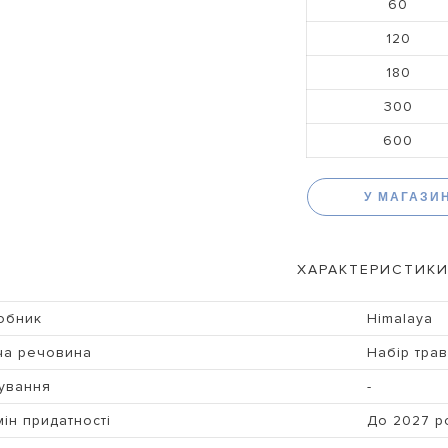
60
120
180
300
600
У МАГАЗИ
ХАРАКТЕРИСТИКИ
обник
Himalaya
ча речовина
Набір трав
ування
-
ін придатності
До 2027 р