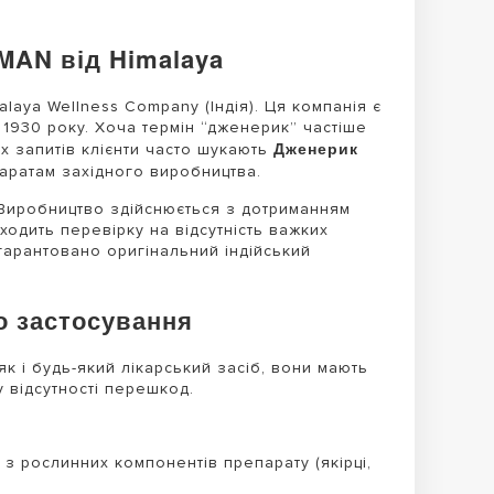
MAN від Himalaya
aya Wellness Company (Індія). Ця компанія є
 1930 року. Хоча термін “дженерик” частіше
Дженерик
их запитів клієнти часто шукають
аратам західного виробництва.
 Виробництво здійснюється з дотриманням
ходить перевірку на відсутність важких
 гарантовано оригінальний індійський
о застосування
к і будь-який лікарський засіб, вони мають
 відсутності перешкод.
 з рослинних компонентів препарату (якірці,