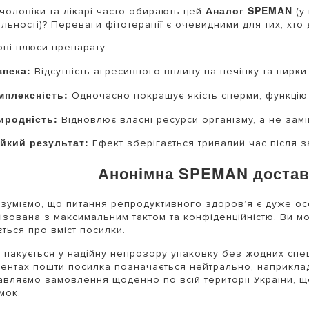
Аналог SPEMAN
чоловіки та лікарі часто обирають цей
(у
льності)? Переваги фітотерапії є очевидними для тих, хто
ві плюси препарату:
зпека:
Відсутність агресивного впливу на печінку та нирки
мплексність:
Одночасно покращує якість сперми, функцію 
иродність:
Відновлює власні ресурси організму, а не зам
ійкий результат:
Ефект зберігається тривалий час після з
Анонімна SPEMAN достав
зуміємо, що питання репродуктивного здоров’я є дуже о
ізована з максимальним тактом та конфіденційністю. Ви мож
ється про вміст посилки.
 пакується у надійну непрозору упаковку без жодних спец
ентах пошти посилка позначається нейтрально, наприклад
авляємо замовлення щоденно по всій території України, щ
мок.