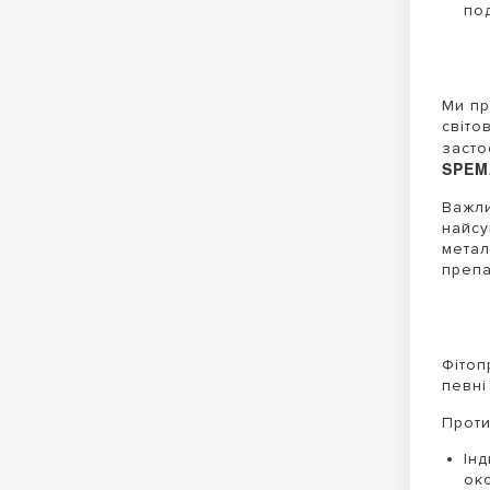
по
Ми пр
світо
засто
SPEM
Важли
найсу
метал
препа
Фітоп
певні
Проти
Інд
ок