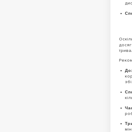
дис
Сп
Оскіл
досяг
трива
Реком
До
ко
зб
Сп
кіл
Ча
роб
Тр
мін