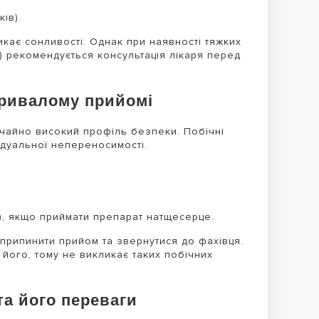
ів).
икає сонливості. Однак при наявності тяжких
) рекомендується консультація лікаря перед
тривалому прийомі
айно високий профіль безпеки. Побічні
ідуальної непереносимості.
), якщо приймати препарат натщесерце.
 припинити прийом та звернутися до фахівця.
його, тому не викликає таких побічних
а його переваги