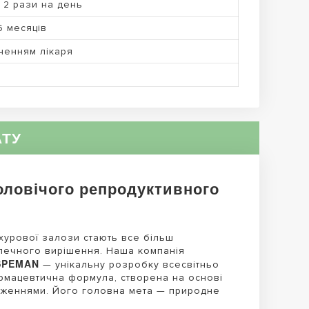
 2 рази на день
-6 месяців
ченням лікаря
АТУ
ловічого репродуктивного
хурової залози стають все більш
печного вирішення. Наша компанія
SPEMAN
— унікальну розробку всесвітньо
армацевтична формула, створена на основі
ідженнями. Його головна мета — природне