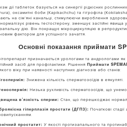
ізм дії таблеток базується на синергії рідкісних рослинних
hura), оксамитні боби (Kapikachchu) та гігрофіла (Kokilaksh
ають на сім’яні канальці, стимулюючи вироблення здорових
 нормалізує рівень тестостерону, зменшує застійні явища 
запальну дію. Він покращує мікроциркуляцію в репродукти
човим фактором для успішного зачаття.
Основні показання приймати S
ітопрепарат призначається урологами та андрологами як у 
Приймати SPEMA
тійний засіб для профілактики. Рішення
якого віку при наявності наступних діагнозів або станів:
ігоспермія:
Знижена кількість сперматозоїдів в еякуляті.
теноспермія:
Низька рухливість сперматозоїдів, що унемо
двищена в’язкість сперми:
Стан, що перешкоджає нормаль
броякісна гіперплазія простати (ДГПЗ):
Початкові стадії
човипусканням.
онічний простатит:
У якості протизапального та протин