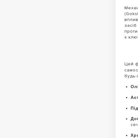
Механ
(Goks
вплив
засіб
проти
є клю
Цей ф
самос
будь-
Ол
Ас
Пі
До
се
Хр