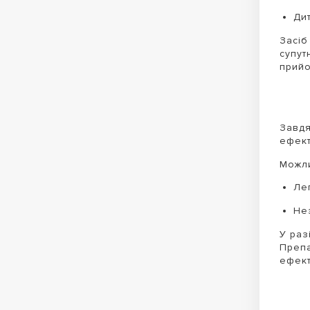
Дит
Засіб
супут
прий
Завдя
ефект
Можли
Лег
Не
У раз
Препа
ефект