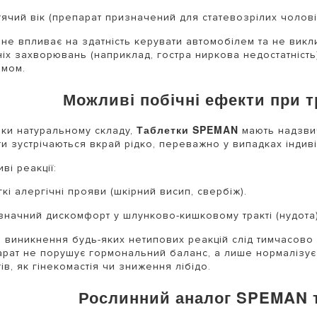
ячий вік (препарат призначений для статевозрілих чоловік
 не впливає на здатність керувати автомобілем та не викл
ніх захворювань (наприклад, гостра ниркова недостатність
омом.
Можливі побічні ефекти при 
Таблетки SPEMAN
ки натуральному складу,
мають надзвич
и зустрічаються вкрай рідко, переважно у випадках індив
ві реакції:
кі алергічні прояви (шкірний висип, свербіж).
значний дискомфорт у шлунково-кишковому тракті (нудота
і виникнення будь-яких нетипових реакцій слід тимчасово
рат не порушує гормональний баланс, а лише нормалізує 
ів, як гінекомастія чи зниження лібідо.
Рослинний аналог SPEMAN т