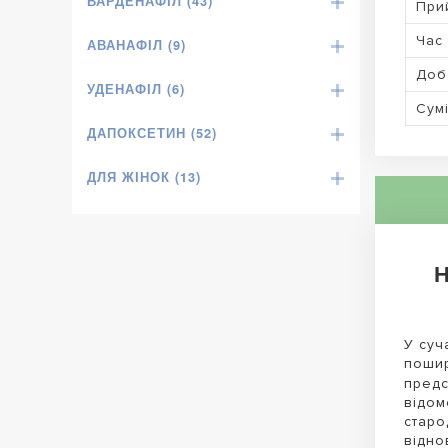
ВАРДЕНАФІЛ (43)
При
Час 
АВАНАФІЛ (9)
Доб
УДЕНАФІЛ (6)
Сумі
ДАПОКСЕТИН (52)
ДЛЯ ЖІНОК (13)
Н
У суч
пошир
предс
відом
старо
відно