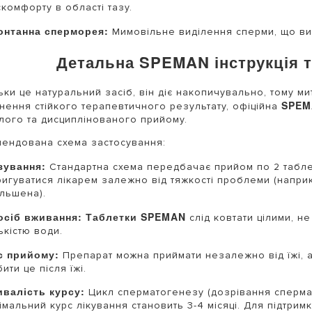
комфорту в області тазу.
онтанна сперморея:
Мимовільне виділення сперми, що ви
Детальна SPEMAN інструкція т
ьки це натуральний засіб, він діє накопичувально, тому ми
SPEM
нення стійкого терапевтичного результату, офіційна
лого та дисциплінованого прийому.
ендована схема застосування:
зування:
Стандартна схема передбачає прийом по 2 табле
ригуватися лікарем залежно від тяжкості проблеми (наприк
ільшена).
осіб вживання:
Таблетки SPEMAN
слід ковтати цілими, 
ькістю води.
с прийому:
Препарат можна приймати незалежно від їжі, 
ити це після їжі.
ивалість курсу:
Цикл сперматогенезу (дозрівання спермат
імальний курс лікування становить 3-4 місяці. Для підтрим