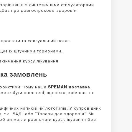
 порівнянні з синтетичними стимуляторами
 дбає про довгострокове здоров’я.
.
простати та сексуальний потяг.
іщує їх штучними гормонами.
акінчення курсу лікування.
ка замовлень
SPEMAN доставка
собистими. Тому наша
ете бути впевнені, що ніхто, крім вас, не
ифічних написів чи логотипів. У супровідних
, як “БАД” або “Товари для здоров’я”. Ми
об ви могли розпочати курс лікування без