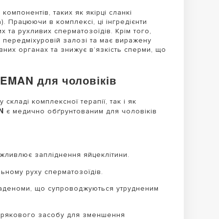
 компонентів, таких як якірці сланкі
a). Працюючи в комплексі, ці інгредієнти
 та рухливих сперматозоїдів. Крім того,
у передміхуровій залозі та має виражену
вних органах та знижує в’язкість сперми, що
PEMAN для чоловіків
складі комплексної терапії, так і як
N
є медично обґрунтованим для чоловіків
жливлює запліднення яйцеклітини.
ному руху сперматозоїдів.
 аденоми, що супроводжуються утрудненим
абрякового засобу для зменшення