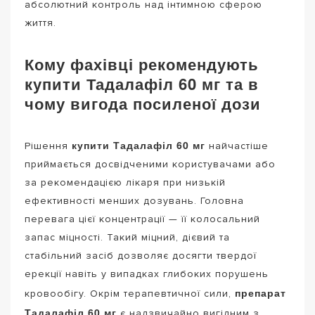
абсолютний контроль над інтимною сферою
життя.
Кому фахівці рекомендують
купити Тадалафіл 60 мг та в
чому вигода посиленої дози
купити Тадалафіл 60 мг
Рішення
найчастіше
приймається досвідченими користувачами або
за рекомендацією лікаря при низькій
ефективності менших дозувань. Головна
перевага цієї концентрації — її колосальний
запас міцності. Такий міцний, дієвий та
стабільний засіб дозволяє досягти твердої
ерекції навіть у випадках глибоких порушень
препарат
кровообігу. Окрім терапевтичної сили,
Тадалафіл 60 мг
є надзвичайно вигідним з