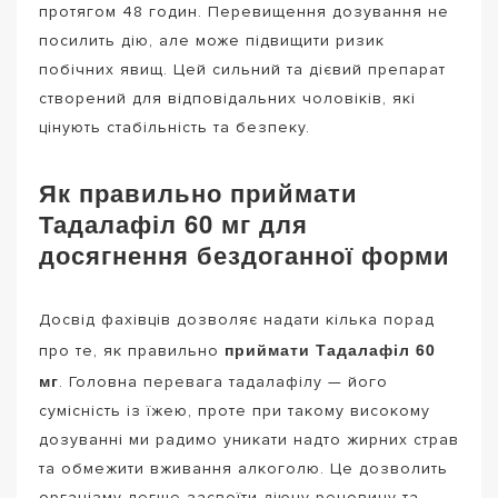
протягом 48 годин. Перевищення дозування не
посилить дію, але може підвищити ризик
побічних явищ. Цей сильний та дієвий препарат
створений для відповідальних чоловіків, які
цінують стабільність та безпеку.
Як правильно приймати
Тадалафіл 60 мг для
досягнення бездоганної форми
Досвід фахівців дозволяє надати кілька порад
приймати Тадалафіл 60
про те, як правильно
мг
. Головна перевага тадалафілу — його
сумісність із їжею, проте при такому високому
дозуванні ми радимо уникати надто жирних страв
та обмежити вживання алкоголю. Це дозволить
організму легше засвоїти діючу речовину та