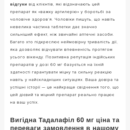
відгуки
від клієнтів, які відзначають цей
препарат як «важку артилерію» у боротьбі за
чоловіче здоров’я. Чоловіки пишуть, що навіть
невелика частина таблетки дає значно
сильніший ефект, ніж звичайні аптечні засоби.
Багато хто підкреслює неймовірну тривалість дії,
яка дозволяє відчувати впевненість протягом
усього вікенду. Позитивна репутація індійських
препаратів у дозі 60 мг базується на їхній
здатності гарантувати міцну та сильну реакцію
навіть у найскладніших ситуаціях. Ваша довіра та
успішні історії — це найкраще свідчення того, що
цей дієвий та міцний препарат реально працює
на ваш успіх.
Вигідна Тадалафіл 60 мг ціна та
переваги замовлення в нашому