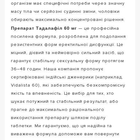
організм має специфічні потреби через значну
масу тіла чи серйозні судинні зміни, чоловіки
обирають максимально концентровані рішення.
Препарат Тадалафіл 60 мг
— це професійна
посилена формула, розроблена для подолання
резистентних форм еректильної дисфункції. Це
міцний, дієвий та неймовірно сильний засіб, що
гарантує стабільну сексуальну форму протягом
36–48 годин. Наша компанія пропонує
сертифіковані індійські дженерики (наприклад,
Vidalista 60), які забезпечують безкомпромісну
якість та впевненість. Це вибір для тих, хто
шукає потужний та стабільний результат, або
прагне до максимально раціонального
використання препарату шляхом поділу
таблетки. Ми гарантуємо, що ця надійна та
виважена формула допоможе вам повернути