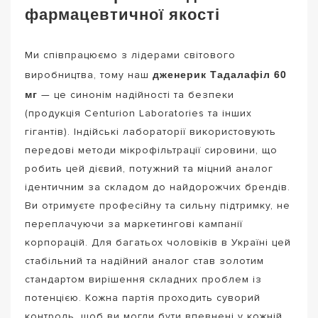
фармацевтичної якості
Ми співпрацюємо з лідерами світового
дженерик Тадалафіл 60
виробництва, тому наш
мг
— це синонім надійності та безпеки
(продукція Centurion Laboratories та інших
гігантів). Індійські лабораторії використовують
передові методи мікрофільтрації сировини, що
робить цей дієвий, потужний та міцний аналог
ідентичним за складом до найдорожчих брендів.
Ви отримуєте професійну та сильну підтримку, не
переплачуючи за маркетингові кампанії
корпорацій. Для багатьох чоловіків в Україні цей
стабільний та надійний аналог став золотим
стандартом вирішення складних проблем із
потенцією. Кожна партія проходить суворий
контроль, щоб ви могли бути впевнені у кожній