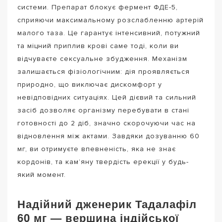
системи. Препарат блокує фермент ФДЕ-5,
сприяючи максимальному розслабленню артерій
малого таза. Це гарантує інтенсивний, потужний
та міцний приплив крові саме тоді, коли ви
відчуваєте сексуальне збудження. Механізм
залишається фізіологічним: дія проявляється
природно, що виключає дискомфорт у
невідповідних ситуаціях. Цей дієвий та сильний
засіб дозволяє організму перебувати в стані
готовності до 2 діб, значно скорочуючи час на
відновлення між актами. Завдяки дозуванню 60
мг, ви отримуєте впевненість, яка не знає
кордонів, та кам’яну твердість ерекції у будь-
який момент.
Надійний дженерик Тадалафіл
60 мг — вершина індійської