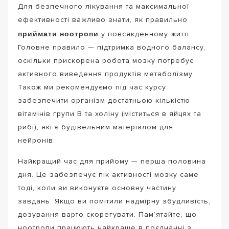
Для безпечного лікування та максимальної
ефективності важливо знати, як правильно
приймати ноотропи
у повсякденному житті.
Головне правило — підтримка водного балансу,
оскільки прискорена робота мозку потребує
активного виведення продуктів метаболізму.
Також ми рекомендуємо під час курсу
забезпечити організм достатньою кількістю
вітамінів групи B та холіну (міститься в яйцях та
рибі), які є будівельним матеріалом для
нейронів.
Найкращий час для прийому — перша половина
дня. Це забезпечує пік активності мозку саме
тоді, коли ви виконуєте основну частину
завдань. Якщо ви помітили надмірну збудливість,
дозування варто скорегувати. Пам’ятайте, що
ноотропи працюють найкраще в поєднанні з