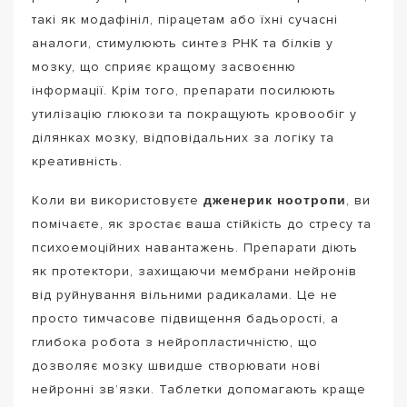
такі як модафініл, пірацетам або їхні сучасні
аналоги, стимулюють синтез РНК та білків у
мозку, що сприяє кращому засвоєнню
інформації. Крім того, препарати посилюють
утилізацію глюкози та покращують кровообіг у
ділянках мозку, відповідальних за логіку та
креативність.
дженерик ноотропи
Коли ви використовуєте
, ви
помічаєте, як зростає ваша стійкість до стресу та
психоемоційних навантажень. Препарати діють
як протектори, захищаючи мембрани нейронів
від руйнування вільними радикалами. Це не
просто тимчасове підвищення бадьорості, а
глибока робота з нейропластичністю, що
дозволяє мозку швидше створювати нові
нейронні зв’язки. Таблетки допомагають краще