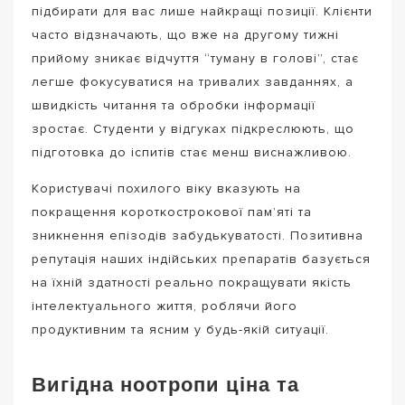
підбирати для вас лише найкращі позиції. Клієнти
часто відзначають, що вже на другому тижні
прийому зникає відчуття “туману в голові”, стає
легше фокусуватися на тривалих завданнях, а
швидкість читання та обробки інформації
зростає. Студенти у відгуках підкреслюють, що
підготовка до іспитів стає менш виснажливою.
Користувачі похилого віку вказують на
покращення короткострокової пам’яті та
зникнення епізодів забудькуватості. Позитивна
репутація наших індійських препаратів базується
на їхній здатності реально покращувати якість
інтелектуального життя, роблячи його
продуктивним та ясним у будь-якій ситуації.
Вигідна ноотропи ціна та