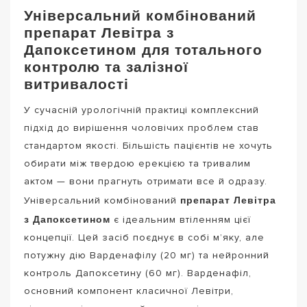
Універсальний комбінований
препарат Левітра з
Дапоксетином для тотального
контролю та залізної
витривалості
У сучасній урологічній практиці комплексний
підхід до вирішення чоловічих проблем став
стандартом якості. Більшість пацієнтів не хочуть
обирати між твердою ерекцією та тривалим
актом — вони прагнуть отримати все й одразу.
препарат Левітра
Універсальний комбінований
з Дапоксетином
є ідеальним втіленням цієї
концепції. Цей засіб поєднує в собі м’яку, але
потужну дію Варденафілу (20 мг) та нейронний
контроль Дапоксетину (60 мг). Варденафіл,
основний компонент класичної Левітри,