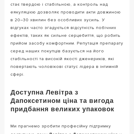
стає твердою і стабільною, а контроль над
еякуляцією дозволяє проводити акти довжиною
в 20–30 хвилин без особливих зусиль. У
відгуках часто згадується відсутність побічних
ефектів, таких як сильне серцебиття, що робить
прийом засобу комфортним. Репутація препарату
серед наших покупців базується на його
стабільності та високій якості дженериків, які
повертають чоловікові статус лідера в інтимній
сфері.
Доступна Левітра з
Дапоксетином ціна та вигода
придбання великих упаковок
Ми прагнемо зробити професійну підтримку
Левітра з Дапоксетином ціна