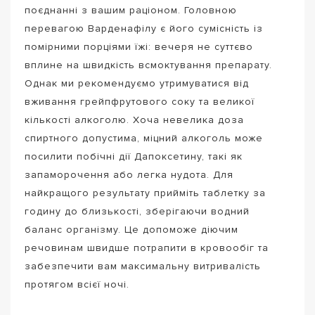
поєднанні з вашим раціоном. Головною
перевагою Варденафілу є його сумісність із
помірними порціями їжі: вечеря не суттєво
вплине на швидкість всмоктування препарату.
Однак ми рекомендуємо утримуватися від
вживання грейпфрутового соку та великої
кількості алкоголю. Хоча невелика доза
спиртного допустима, міцний алкоголь може
посилити побічні дії Дапоксетину, такі як
запаморочення або легка нудота. Для
найкращого результату прийміть таблетку за
годину до близькості, зберігаючи водний
баланс організму. Це допоможе діючим
речовинам швидше потрапити в кровообіг та
забезпечити вам максимальну витривалість
протягом всієї ночі.