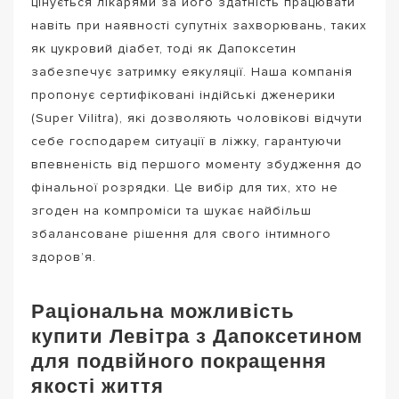
цінується лікарями за його здатність працювати
навіть при наявності супутніх захворювань, таких
як цукровий діабет, тоді як Дапоксетин
забезпечує затримку еякуляції. Наша компанія
пропонує сертифіковані індійські дженерики
(Super Vilitra), які дозволяють чоловікові відчути
себе господарем ситуації в ліжку, гарантуючи
впевненість від першого моменту збудження до
фінальної розрядки. Це вибір для тих, хто не
згоден на компроміси та шукає найбільш
збалансоване рішення для свого інтимного
здоров’я.
Раціональна можливість
купити Левітра з Дапоксетином
для подвійного покращення
якості життя