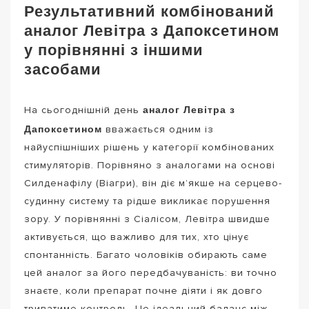
Результативний комбінований
аналог Левітра з Дапоксетином
у порівнянні з іншими
засобами
аналог Левітра з
На сьогоднішній день
Дапоксетином
вважається одним із
найуспішніших рішень у категорії комбінованих
стимуляторів. Порівняно з аналогами на основі
Силденафілу (Віагри), він діє м’якше на серцево-
судинну систему та рідше викликає порушення
зору. У порівнянні з Сіалісом, Левітра швидше
активується, що важливо для тих, хто цінує
спонтанність. Багато чоловіків обирають саме
цей аналог за його передбачуваність: ви точно
знаєте, коли препарат почне діяти і як довго
триватиме контроль. Це ідеальний баланс між