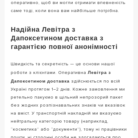
оперативно, щоб ви могли отримати впевненість
саме тоді, коли вона вам найбільше потрібна.
Надійна Левітра з
Дапоксетином доставка з
гарантією повної анонімності
Швидкість та секретність — це основи нашої
Левітра з
роботи з клієнтами. Оперативна
Дапоксетином доставка
здійснюється по всій
Україні протягом 1–2 днів. Кожне замовлення ми
ретельно пакуємо в щільний непрозорий пакет
без жодних розпізнавальних знаків чи вказівок
на вміст. У транспортній накладній ми вказуємо
нейтральну категорію товару (наприклад,
“косметика” або “документи”), тому ні працівники
пошти, ні сторонні особи не здогадаються про