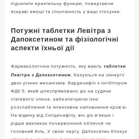
підсилити еректильну функцію, повертаючи
яскраві емоції та спонтанність у ваші стосунки.
Потужні таблетки Левітра з
Дапоксетином та фізіологічні
аспекти їхньої дії
таблетки
Фармакологічна потужність, яку мають
Левітра з Дапоксетином
, базується на синергії
двох різних механізмів. Варденафіл є інгібітором
ФДЕ-5, який цілеспрямовано діє на судини
статевого члена, забезпечуючи їхнє
розслаблення та інтенсивне наповнення кров’ю.
На відміну від Силденафілу, він діє м’якше і
рідше викликає почервоніння обличчя чи
головний біль. У свою чергу, Дапоксетин блокує