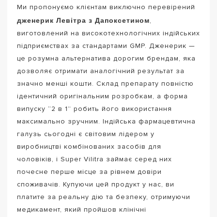
Ми пропонуємо клієнтам виключно перевірений
дженерик Левітра з Дапоксетином
,
виготовлений на високотехнологічних індійських
підприємствах за стандартами GMP. Дженерик —
це розумна альтернатива дорогим брендам, яка
дозволяє отримати аналогічний результат за
значно менші кошти. Склад препарату повністю
ідентичний оригінальним розробкам, а форма
випуску “2 в 1” робить його використання
максимально зручним. Індійська фармацевтична
галузь сьогодні є світовим лідером у
виробництві комбінованих засобів для
чоловіків, і Super Vilitra займає серед них
почесне перше місце за рівнем довіри
споживачів. Купуючи цей продукт у нас, ви
платите за реальну дію та безпеку, отримуючи
медикамент, який пройшов клінічні