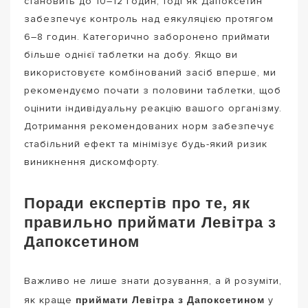
становить до 10–12 годин, тоді як Дапоксетин
забезпечує контроль над еякуляцією протягом
6–8 годин. Категорично заборонено приймати
більше однієї таблетки на добу. Якщо ви
використовуєте комбінований засіб вперше, ми
рекомендуємо почати з половини таблетки, щоб
оцінити індивідуальну реакцію вашого організму.
Дотримання рекомендованих норм забезпечує
стабільний ефект та мінімізує будь-який ризик
виникнення дискомфорту.
Поради експертів про те, як
правильно приймати Левітра з
Дапоксетином
Важливо не лише знати дозування, а й розуміти,
приймати Левітра з Дапоксетином
як краще
у