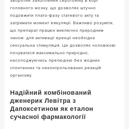
зворотне захоплення серотоніну в корі
головного мозку, що дозволяє штучно
подовжити плато-фазу статевого акту та
затримати момент еякуляції. Важливо розуміти,
що препарат працює виключно природним
чином: для активації ерекції необхідна
сексуальна стимуляція. Це дозволяє чоловікові
почуватися максимально природно,
насолоджуючись прелюдією без жодних
спонтанних та неконтрольованих реакцій
організму.
Надійний комбінований
дженерик Левітра з
Дапоксетином як еталон
сучасної фармакології