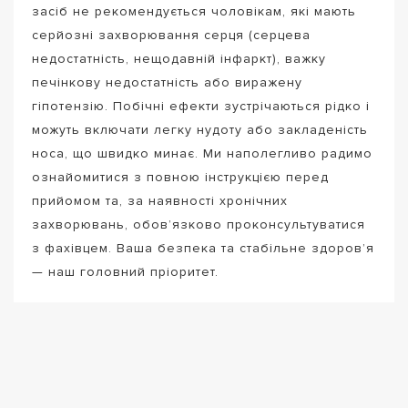
засіб не рекомендується чоловікам, які мають
серйозні захворювання серця (серцева
недостатність, нещодавній інфаркт), важку
печінкову недостатність або виражену
гіпотензію. Побічні ефекти зустрічаються рідко і
можуть включати легку нудоту або закладеність
носа, що швидко минає. Ми наполегливо радимо
ознайомитися з повною інструкцією перед
прийомом та, за наявності хронічних
захворювань, обов’язково проконсультуватися
з фахівцем. Ваша безпека та стабільне здоров’я
— наш головний пріоритет.