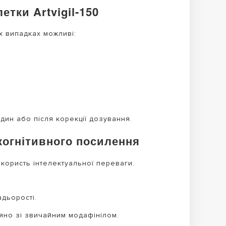
етки Artvigil-150
х випадках можливі:
дин або після корекції дозування.
 когнітивного посилення
 користь інтелектуальної переваги.
дьорості.
яно зі звичайним модафінілом.