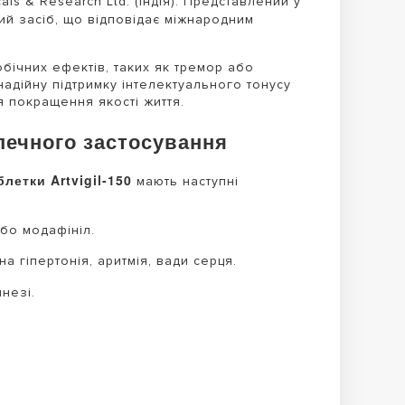
s & Research Ltd. (Індія). Представлений у
й засіб, що відповідає міжнародним
 побічних ефектів, таких як тремор або
адійну підтримку інтелектуального тонусу
я покращення якості життя.
печного застосування
блетки Artvigil-150
мають наступні
бо модафініл.
 гіпертонія, аритмія, вади серця.
незі.