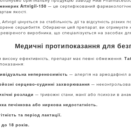
опонуємо оригінальну продукцію заводу HAB Pharmaceutical
женерик Artvigil-150
— це сертифікований фармакологічни
артам якості.
 Artvigil цінується за стабільність дії та відсутність різких
орене серцебиття. Обираючи цей препарат, ви отримуєте н
еревіреного виробника, що спеціалізується на засобах дл
Медичні протипоказання для без
Та
 високу ефективність, препарат має певні обмеження.
показання:
дивідуальна непереносимість
— алергія на армодафініл а
рйозні серцево-судинні захворювання
— неконтрольована
ихічні розлади
— тривожні стани, манії або психози в анам
жка печінкова або ниркова недостатність.
ітність та період лактації.
 до 18 років.