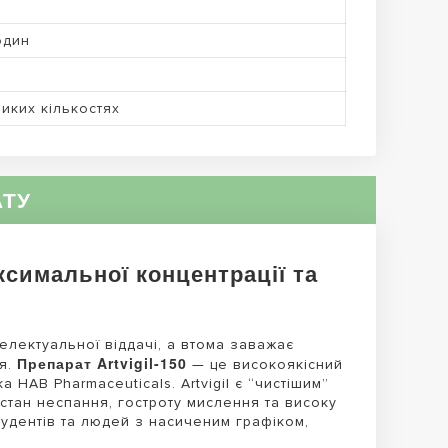
один
иких кількостях
АТУ
ксимальної концентрації та
електуальної віддачі, а втома заважає
Препарат Artvigil-150
ія.
— це високоякісний
 HAB Pharmaceuticals. Artvigil є “чистішим”
стан неспання, гостроту мислення та високу
тудентів та людей з насиченим графіком,