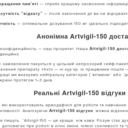
кращення пам’яті
— сприяє кращому засвоєнню інформації
дсутність “відкату”
— після закінчення дії ви не відчуває
учність
— оптимальне дозування 150 мг ідеально підходить
Анонімна Artvigil-150 дос
Artvigil-150 дос
конфіденційність — наш пріоритет. Наша
денційно.
 замовлення пакується у щільний непрозорий сейф-пакет 
ачення препарату. Ніхто — ні кур’єр, ні працівники пошти 
рації ми вказуємо нейтральну категорію (“вітаміни” або “
Україні протягом 1–3 днів.
Реальні Artvigil-150 відгук
 які використовують армодафініл для роботи та навчання
Artvigil-150 відгуки
ктивності. Аналізуючи
, можна відзнач
ти пишуть: “Artvigil-150 — це краще, ніж кава. Розум стає д
 допомагає при роботі в нічні зміни, ніякої сонливості та 