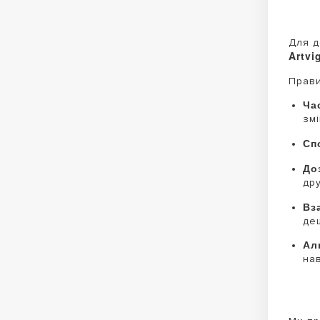
Для д
Artvi
Прави
Ча
змі
Сп
До
дру
Вз
де
Ал
на