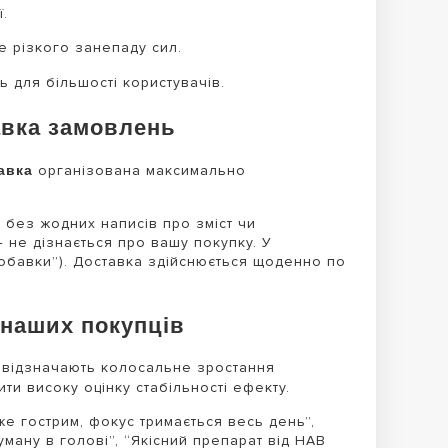
.
те різкого занепаду сил.
 для більшості користувачів.
тавка замовлень
тавка
організована максимально
без жодних написів про зміст чи
— не дізнається про вашу покупку. У
добавки”). Доставка здійснюється щоденно по
и наших покупців
, відзначають колосальне зростання
ити високу оцінку стабільності ефекту.
уже гострим, фокус тримається весь день”,
туману в голові”, “Якісний препарат від HAB