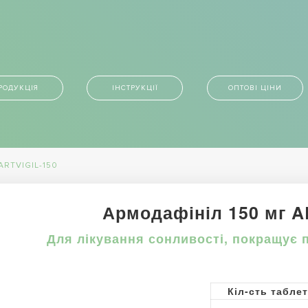
РОДУКЦІЯ
ІНСТРУКЦІЇ
ОПТОВІ ЦІНИ
RTVIGIL-150
Армодафініл 150 мг A
Для лікування сонливості, покращує 
Кіл-сть табле