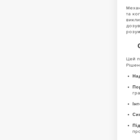
Механ
та ко
викли
дозув
розум
Цей п
Ріше
На
По
гра
Ін
Си
Пі
пр