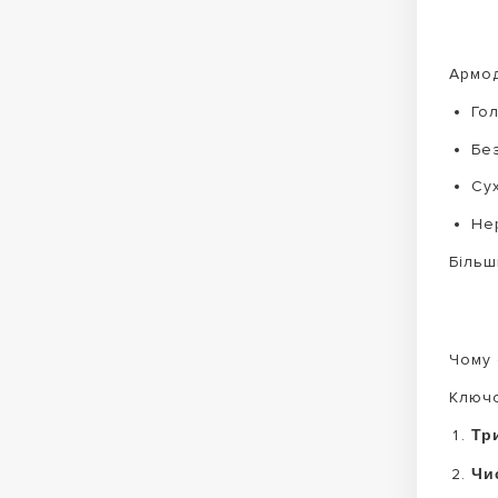
Армод
Го
Бе
Сух
Не
Більш
Чому 
Ключо
Тр
Чи