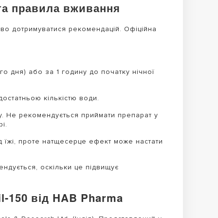
я та правила вживання
во дотримуватися рекомендацій. Офіційна
о дня) або за 1 годину до початку нічної
остатньою кількістю води.
. Не рекомендується приймати препарат у
і.
 їжі, проте натщесерце ефект може настати
ендується, оскільки це підвищує
l-150 від HAB Pharma