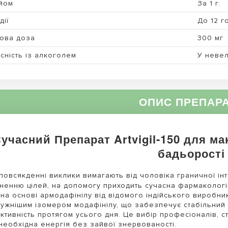
йом
За 1 г.
дії
До 12 г
ова доза
300 мг
сність із алкоголем
У невел
ОПИС ПРЕПАР
учасний Препарат Artvigil-150 для ма
бадьорості
повсякденні виклики вимагають від чоловіка граничної інт
ненню цілей, на допомогу приходить сучасна фармаколог
 на основі армодафінілу від відомого індійського виробника
тужнішим ізомером модафінілу, що забезпечує стабільний 
ктивність протягом усього дня. Це вибір професіоналів, с
необхідна енергія без зайвої знервованості.