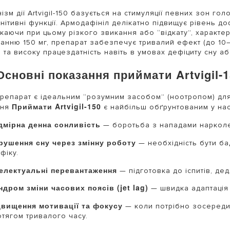
ізм дії Artvigil-150 базується на стимуляції певних зон го
гнітивні функції. Армодафініл делікатно підвищує рівень до
каючи при цьому різкого звикання або “відкату”, характер
анню 150 мг, препарат забезпечує тривалий ефект (до 10–
 та високу працездатність навіть в умовах дефіциту сну аб
Основні показання приймати Artvigil-
репарат є ідеальним “розумним засобом” (ноотропом) для
Приймати Artvigil-150
ння
є найбільш обґрунтованим у нас
дмірна денна сонливість
— боротьба з нападами нарколеп
рушення сну через змінну роботу
— необхідність бути ба
фіку.
телектуальні перевантаження
— підготовка до іспитів, де
ндром зміни часових поясів (jet lag)
— швидка адаптація 
двищення мотивації та фокусу
— коли потрібно зосередит
отягом тривалого часу.