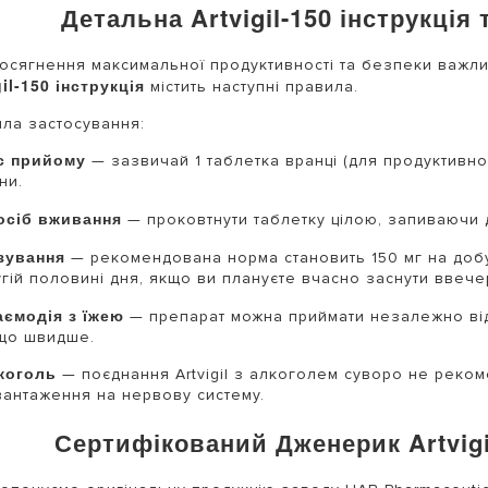
Детальна Artvigil-150 інструкці
осягнення максимальної продуктивності та безпеки важли
gil-150 інструкція
містить наступні правила.
ла застосування:
с прийому
— зазвичай 1 таблетка вранці (для продуктивног
ни.
осіб вживання
— проковтнути таблетку цілою, запиваючи д
зування
— рекомендована норма становить 150 мг на добу
гій половині дня, якщо ви плануєте вчасно заснути ввечер
аємодія з їжею
— препарат можна приймати незалежно від
що швидше.
коголь
— поєднання Artvigil з алкоголем суворо не реком
вантаження на нервову систему.
Сертифікований Дженерик Artvigi