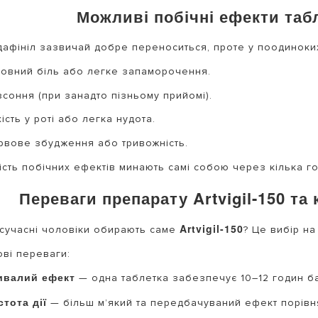
Можливі побічні ефекти табл
афініл зазвичай добре переноситься, проте у поодиноки
ловний біль або легке запаморочення.
зсоння (при занадто пізньому прийомі).
ість у роті або легка нудота.
рвове збудження або тривожність.
ість побічних ефектів минають самі собою через кілька го
Переваги препарату Artvigil-150 та
Artvigil-150
сучасні чоловіки обирають саме
? Це вибір на
ві переваги:
ивалий ефект
— одна таблетка забезпечує 10–12 годин ба
стота дії
— більш м’який та передбачуваний ефект порівн