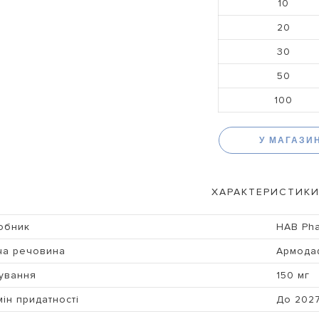
10
20
30
50
100
У МАГАЗИ
ХАРАКТЕРИСТИКИ
обник
HAB Ph
ча речовина
Армода
ування
150 мг
ін придатності
До 202