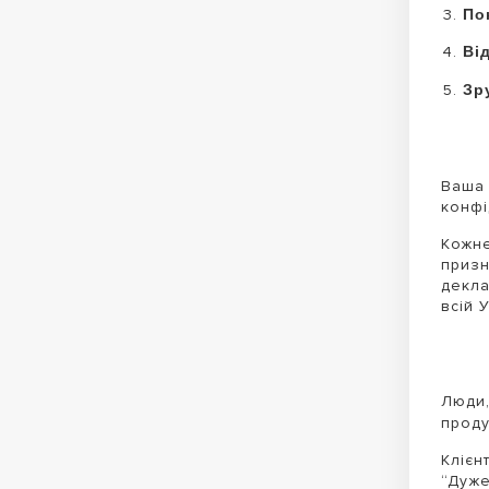
По
Ві
Зр
Ваша 
конфі
Кожне
призн
декла
всій 
Люди,
проду
Клієн
“Дуже