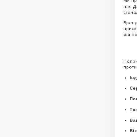
Ми пр
Д
нас
станд
Бренд
приск
від п
Попри
проти
Ін
Се
Пс
Тя
Ваг
Вік