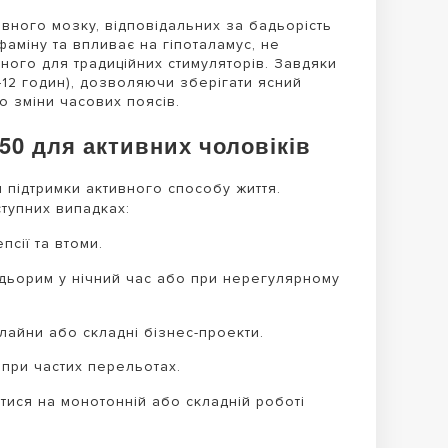
ловного мозку, відповідальних за бадьорість
фаміну та впливає на гіпоталамус, не
ного для традиційних стимуляторів. Завдяки
12 годин), дозволяючи зберігати ясний
о зміни часових поясів.
150 для активних чоловіків
 підтримки активного способу життя.
тупних випадках:
сії та втоми.
дьорим у нічний час або при нерегулярному
длайни або складні бізнес-проекти.
при частих перельотах.
ися на монотонній або складній роботі