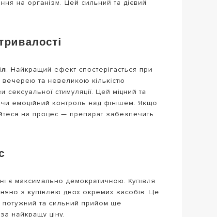
ня на організм. Цей сильний та дієвий
тривалості
іл
. Найкращий ефект спостерігається при
ю вечерею та невеликою кількістю
 сексуальної стимуляції. Цей міцний та
ючи емоційний контроль над фінішем. Якщо
уйтеся на процес — препарат забезпечить
с
ні є максимально демократичною. Купівля
няно з купівлею двох окремих засобів. Це
ен потужний та сильний прийом ще
за найкращу ціну.