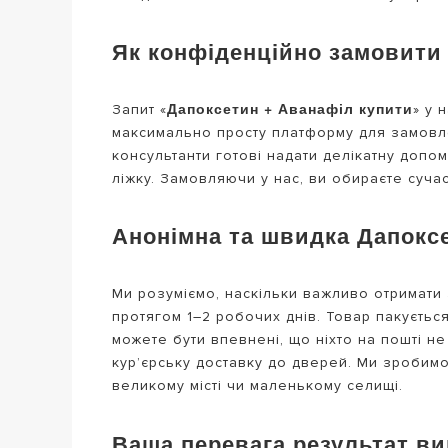
Як конфіденційно замовити 
Дапоксетин + Аванафіл купити
Запит «
» у 
максимально просту платформу для замовлен
консультанти готові надати делікатну допом
ліжку. Замовляючи у нас, ви обираєте сучас
Анонімна та швидка Дапоксе
Ми розуміємо, наскільки важливо отримат
протягом 1–2 робочих днів. Товар пакуєтьс
можете бути впевнені, що ніхто на пошті н
кур’єрську доставку до дверей. Ми зробимо
великому місті чи маленькому селищі.
Ваша перевага результат ви