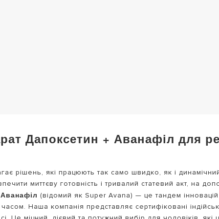
рат Дапоксетин + Аванафіл для ре
гає рішень, які працюють так само швидко, як і динамічни
зпечити миттєву готовність і тривалий статевий акт, на д
 Аванафіл
(відомий як Super Avana) — це тандем інноваці
д часом. Наша компанія представляє сертифіковані індійсь
. Це міцний, дієвий та потужний вибір для чоловіків, які ц