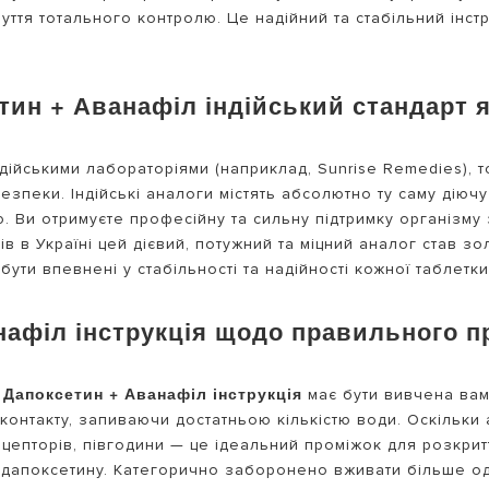
чуття тотального контролю. Це надійний та стабільний інс
ин + Аванафіл індійський стандарт я
дійськими лабораторіями (наприклад, Sunrise Remedies), 
езпеки. Індійські аналоги містять абсолютно ту саму діюч
 Ви отримуєте професійну та сильну підтримку організму 
в в Україні цей дієвий, потужний та міцний аналог став зо
ути впевнені у стабільності та надійності кожної таблетки
нафіл інструкція щодо правильного 
Дапоксетин + Аванафіл інструкція
и
має бути вивчена вам
онтакту, запиваючи достатньою кількістю води. Оскільки а
рецепторів, півгодини — це ідеальний проміжок для розкри
г дапоксетину. Категорично заборонено вживати більше о