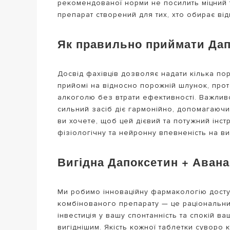
рекомендованої норми не посилить міцний 
препарат створений для тих, хто обирає від
Як правильно приймати Дап
Досвід фахівців дозволяє надати кілька по
прийомі на відносно порожній шлунок, прот
алкоголю без втрати ефективності. Важливо
сильний засіб діє гармонійно, допомагаючи
ви хочете, щоб цей дієвий та потужний інс
фізіологічну та нейронну впевненість на ви
Вигідна Дапоксетин + Авана
Ми робимо інноваційну фармакологію дост
комбінованого препарату — це раціональни
інвестиція у вашу спонтанність та спокій 
вигіднішим. Якість кожної таблетки суворо