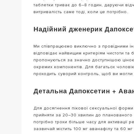
таблетки триває до 6–8 годин, даруючи від
витривалість саме тоді, коли це потрібно.
Надійний дженерик Дапоксет
Ми співпрацюємо виключно з провідними ін
відповідає найвищим критеріям чистоти та б
пропонуються за значно доступнішою ціною.
окремих компонентів. Для багатьох чоловікі
проходить суворий контроль, щоб ви могли б
Детальна Дапоксетин + Ава
Для досягнення пікової сексуальної форм
прийняти за 20–30 хвилин до планованого к
потрібно трохи більше часу для активації 
зазвичай містить 100 мг аванафілу та 60 м