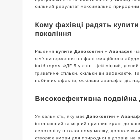
сильний результат максимально природним
Кому фахівці радять купити
покоління
купити Дапоксетин + Аванафіл
Рішення
ча
сім’явиверження на фоні емоційного збудж
інгібітором ФДЕ-5 у світі. Цей міцний, дієв
триватиме стільки, скільки ви забажаєте. Т
побічних ефектів, оскільки аванафіл діє н
Високоефективна подвійна д
Дапоксетин + Аванаф
Унікальність, яку має
інтенсивний та міцний приплив крові до кав
серотоніну в головному мозку, дозволяючи 
створює умови для природної відповіді на 