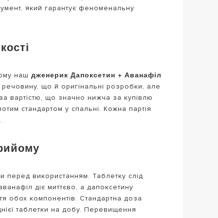
трумент, який гарантує феноменальну
кості
дженерик Дапоксетин + Аванафіл
тому наш
у речовину, що й оригінальні розробки, але
за вартістю, що значно нижча за купівлю
лотим стандартом у спальні. Кожна партія
.
прийому
и перед використанням. Таблетку слід
ванафіл діє миттєво, а дапоксетину
ття обох компонентів. Стандартна доза
днієї таблетки на добу. Перевищення