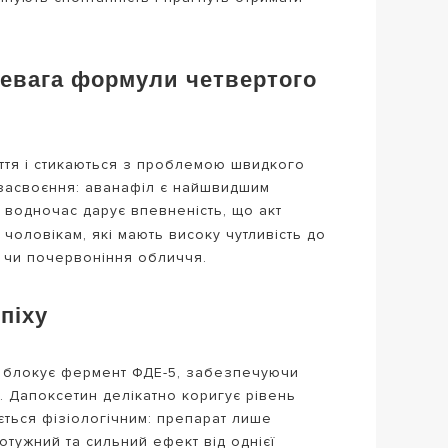
ревага формули четвертого
иття і стикаються з проблемою швидкого
 засвоєння: аванафіл є найшвидшим
та водночас дарує впевненість, що акт
 чоловікам, які мають високу чутливість до
ю чи почервоніння обличчя.
піху
філ блокує фермент ФДЕ-5, забезпечуючи
). Дапоксетин делікатно коригує рівень
ється фізіологічним: препарат лише
отужний та сильний ефект від однієї