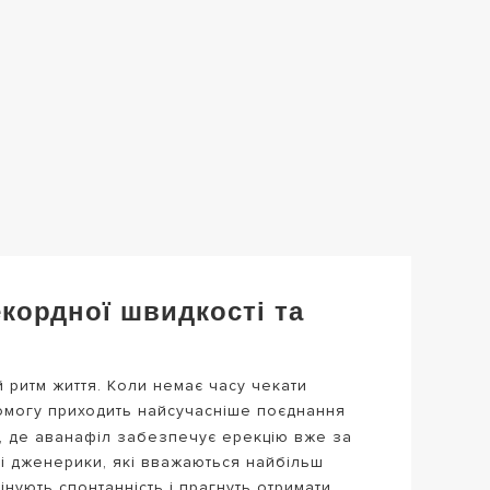
кордної швидкості та
й ритм життя. Коли немає часу чекати
опомогу приходить найсучасніше поєднання
й, де аванафіл забезпечує ерекцію вже за
кі дженерики, які вважаються найбільш
інують спонтанність і прагнуть отримати