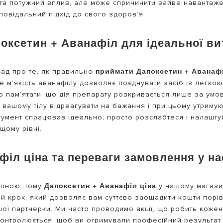
та потужний вплив, але може спричинити зайве навантажен
повідальний підхід до свого здоров’я.
оксетин + Аванафіл для ідеальної ви
приймати Дапоксетин + Аванаф
рад про те, як правильно
е м’якість аванафілу дозволяє поєднувати засіб із легко
 пам’ятати, що дія препарату розкривається лише за умови
 вашому тілу відреагувати на бажання і при цьому утриму
трумент спрацював ідеально, просто розслабтеся і налашт
щому рівні.
філ ціна та переваги замовлення у на
Дапоксетин + Аванафіл ціна
упною, тому
у нашому магази
й крок, який дозволяє вам суттєво заощадити кошти порів
вашої партнерки. Ми часто проводимо акції, що робить кож
 контролюється, щоб ви отримували професійний результат 