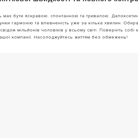
ь має бути яскравою, спонтанною та тривалою. Дапоксетин
осунки гармонію та впевненість уже за кілька хвилин. Оби
відом мільйонів чоловіків у всьому світі. Поверніть собі м
 нашої компанії. Насолоджуйтесь життям без обмежень!