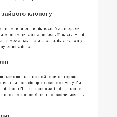
 зайвого клопоту
манням повної анонімності. Ми створили
 жодним чином не видасть її вмісту. Наші
б допоможе вам стати справжнім лідером у
у етапі співпраці.
їні
ка
здійснюється по всій території країни
ипів чи написів про характер вмісту. Ви
ленні Нової Пошти, поштоматі або замовте
до вас вчасно, де б ви не знаходилися — у
олю