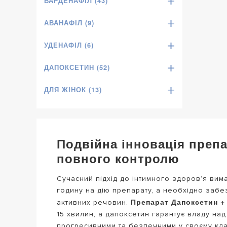
ВАРДЕНАФІЛ (43)
АВАНАФІЛ (9)
УДЕНАФІЛ (6)
ДАПОКСЕТИН (52)
ДЛЯ ЖІНОК (13)
Подвійна інновація препа
повного контролю
Сучасний підхід до інтимного здоров’я вима
годину на дію препарату, а необхідно забе
Препарат Дапоксетин +
активних речовин.
15 хвилин, а дапоксетин гарантує владу на
прогресивними та безпечними у своєму класі