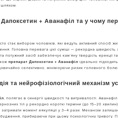
 шляхом.
 Дапоксетин + Аванафіл та у чому пе
сто стає вибором чоловіків, які ведуть активний спосіб ж
ення. Головна перевага цієї суміші — рекордна швидкість
ий та потужний засіб забезпечує кам’яну твердість ерекції 
препарат Дапоксетин + Аванафіл
акож
ідеально підходить
адзвичайно селективно, мінімізуючи ризик головного бол
ія та нейрофізіологічний механізм ус
іл
, полягає в синергії швидкості та витривалості. Авана
ернозних тіл у рекордно короткі терміни (до 15–20 хвилин
затримати момент еякуляції у 3–4 рази. Механізм залиша
збудження, прибираючи при цьому психологічну тривогу. П