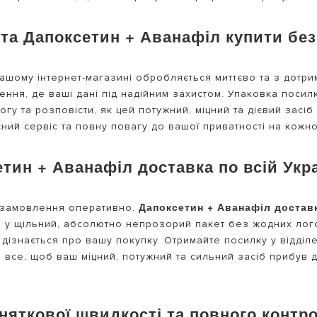
та Дапоксетин + Аванафіл купити без
нашому інтернет-магазині обробляється миттєво та з дотри
ня, де ваші дані під надійним захистом. Упаковка посилки
огу та розповісти, як цей потужний, міцний та дієвий засі
ний сервіс та повну повагу до вашої приватності на кожном
тин + Аванафіл доставка по всій Укра
Дапоксетин + Аванафіл достав
и замовлення оперативно.
я у щільний, абсолютно непрозорий пакет без жодних логот
е дізнається про вашу покупку. Отримайте посилку у відді
 все, щоб ваш міцний, потужний та сильний засіб прибув 
няткової швидкості та повного контр