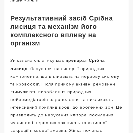
лише мріяли.
Результативний засіб Срібна
лисиця та механізм його
комплексного впливу на
організм
препарат Срібна
Унікальна сила, яку має
лисиця
, базується на синергії природних
компонентів, що впливають на нервову систему
та кровообіг. Після прийому активні речовини
стимулюють вироблення природних
нейромедіаторів задоволення та викликають
інтенсивний приплив крові до ерогенних зон. Це
призводить до набухання клітора, посилення
чутливості нервових закінчень та активної
секреції піхвової змазки. Жінка починає