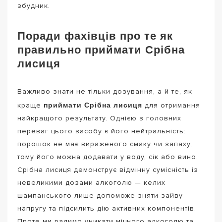
збудник.
Поради фахівців про те як
правильно приймати Срібна
лисиця
Важливо знати не тільки дозування, а й те, як
приймати Срібна лисиця
краще
для отримання
найкращого результату. Однією з головних
переваг цього засобу є його нейтральність:
порошок не має вираженого смаку чи запаху,
тому його можна додавати у воду, сік або вино.
Срібна лисиця демонструє відмінну сумісність із
невеликими дозами алкоголю — келих
шампанського лише допоможе зняти зайву
напругу та підсилить дію активних компонентів.
Проте ми радимо уникати міцного алкоголю та