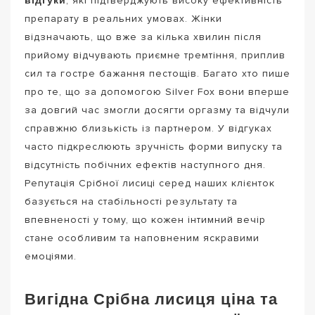
, які підтверджують високу ефективність
препарату в реальних умовах. Жінки
відзначають, що вже за кілька хвилин після
прийому відчувають приємне тремтіння, приплив
сил та гостре бажання пестощів. Багато хто пише
про те, що за допомогою Silver Fox вони вперше
за довгий час змогли досягти оргазму та відчули
справжню близькість із партнером. У відгуках
часто підкреслюють зручність форми випуску та
відсутність побічних ефектів наступного дня.
Репутація Срібної лисиці серед наших клієнток
базується на стабільності результату та
впевненості у тому, що кожен інтимний вечір
стане особливим та наповненим яскравими
емоціями.
Вигідна Срібна лисиця ціна та