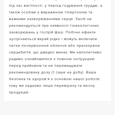
під час вагітності, у період годування груддю, а
також особам з вираженою гіпертонією та
важкими захворюваннями серця. Засіб не
рекомендується при наявності гінекологічних
захворювань у гострій фазі. Побічні ефекти
зустрічаються вкрай рідко і можуть включати
легке почервоніння обличчя або прискорене
серцебиття, що швидко минає. Ми наполегливо
радимо ознайомитися з повною інструкцією
перед прийомом та не перевищувати
рекомендовану дозу (1 саше на добу). Ваша
безпека та здоров’я є основою нашої роботи,
тому ми надаємо лише перевірену та якісну
продукцію.