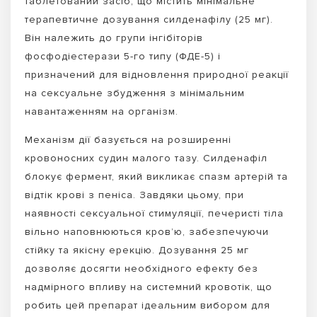
таблетований засіб, що містить мінімальне
терапевтичне дозування силденафілу (25 мг).
Він належить до групи інгібіторів
фосфодіестерази 5-го типу (ФДЕ-5) і
призначений для відновлення природної реакції
на сексуальне збудження з мінімальним
навантаженням на організм.
Механізм дії базується на розширенні
кровоносних судин малого тазу. Силденафіл
блокує фермент, який викликає спазм артерій та
відтік крові з пеніса. Завдяки цьому, при
наявності сексуальної стимуляції, печеристі тіла
вільно наповнюються кров’ю, забезпечуючи
стійку та якісну ерекцію. Дозування 25 мг
дозволяє досягти необхідного ефекту без
надмірного впливу на системний кровотік, що
робить цей препарат ідеальним вибором для