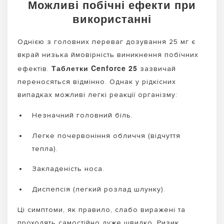
Можливі побічні ефекти при
використанні
Однією з головних переваг дозування 25 мг є
вкрай низька ймовірність виникнення побічних
Таблетки Cenforce 25
ефектів.
зазвичай
переносяться відмінно. Однак у рідкісних
випадках можливі легкі реакції організму:
Незначний головний біль.
Легке почервоніння обличчя (відчуття
тепла).
Закладеність носа.
Диспепсія (легкий розлад шлунку).
Ці симптоми, як правило, слабо виражені та
проходять самостійно дуже швидко. Ризик