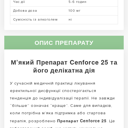
Час дії
5-6 годин
Добова доза
100 мг
Сумісність із алкоголем
ні
ОПИС ПРЕПАРАТУ
М’який Препарат Cenforce 25 та
його делікатна дія
У сучасній медичній практиці лікування
еректильної дисфункції спостерігається
тенденція до індивідуалізації терапії. Не завжди
“більше” означає “краще”. Саме для випадків,
коли потрібна м’яка підтримка або стартова
Препарат Cenforce 25
терапія, розроблено
. Це