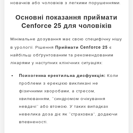
новачків або чоловіків з легкими порушеннями.
Основні показання приймати
Cenforce 25 для чоловіків
Мінімальне дозування має свою специфічну нішу
Приймати Cenforce 25
в урології. Рішення
є
найбільш обґрунтованим та рекомендованим
лікарями у наступних клінічних ситуаціях:
Психогенна еректильна дисфункція:
Коли
проблеми з ерекцією викликані не
фізичними хворобами, а стресом,
хвилюванням, “синдромом очікування
невдачі” або втомою. У таких випадках
невелика доза діє як “страховка”, додаючи
впевненості.