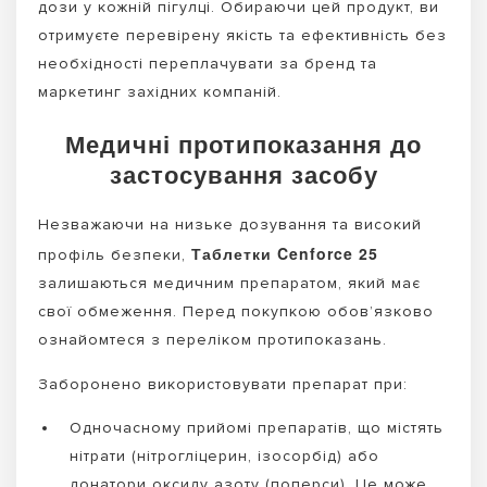
дози у кожній пігулці. Обираючи цей продукт, ви
отримуєте перевірену якість та ефективність без
необхідності переплачувати за бренд та
маркетинг західних компаній.
Медичні протипоказання до
застосування засобу
Незважаючи на низьке дозування та високий
Таблетки Cenforce 25
профіль безпеки,
залишаються медичним препаратом, який має
свої обмеження. Перед покупкою обов’язково
ознайомтеся з переліком протипоказань.
Заборонено використовувати препарат при:
Одночасному прийомі препаратів, що містять
нітрати (нітрогліцерин, ізосорбід) або
донатори оксиду азоту (поперси). Це може