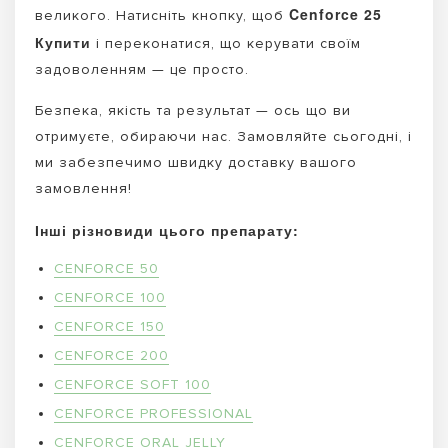
Cenforce 25
великого. Натисніть кнопку, щоб
Купити
і переконатися, що керувати своїм
задоволенням — це просто.
Безпека, якість та результат — ось що ви
отримуєте, обираючи нас. Замовляйте сьогодні, і
ми забезпечимо швидку доставку вашого
замовлення!
Інші різновиди цього препарату:
CENFORCE 50
CENFORCE 100
CENFORCE 150
CENFORCE 200
CENFORCE SOFT 100
CENFORCE PROFESSIONAL
CENFORCE ORAL JELLY