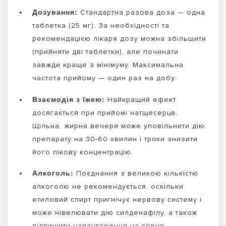
Дозування:
Стандартна разова доза — одна
таблетка (25 мг). За необхідності та
рекомендацією лікаря дозу можна збільшити
(прийняти дві таблетки), але починати
завжди краще з мінімуму. Максимальна
частота прийому — один раз на добу.
Взаємодія з їжею:
Найкращий ефект
досягається при прийомі натщесерце.
Щільна, жирна вечеря може уповільнити дію
препарату на 30-60 хвилин і трохи знизити
його пікову концентрацію.
Алкоголь:
Поєднання з великою кількістю
алкоголю не рекомендується, оскільки
етиловий спирт пригнічує нервову систему і
може нівелювати дію силденафілу, а також
підвищити навантаження на серце.