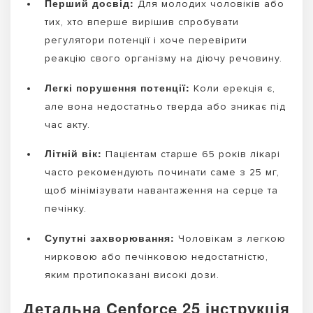
Перший досвід:
Для молодих чоловіків або
тих, хто вперше вирішив спробувати
регулятори потенції і хоче перевірити
реакцію свого організму на діючу речовину.
Легкі порушення потенції:
Коли ерекція є,
але вона недостатньо тверда або зникає під
час акту.
Літній вік:
Пацієнтам старше 65 років лікарі
часто рекомендують починати саме з 25 мг,
щоб мінімізувати навантаження на серце та
печінку.
Супутні захворювання:
Чоловікам з легкою
нирковою або печінковою недостатністю,
яким протипоказані високі дози.
Детальна Cenforce 25 інструкція