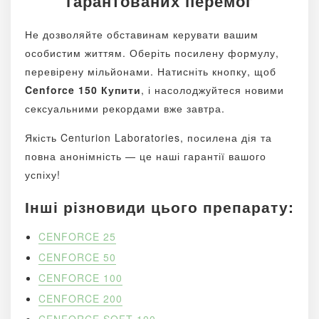
гарантованих перемог
Не дозволяйте обставинам керувати вашим
особистим життям. Оберіть посилену формулу,
перевірену мільйонами. Натисніть кнопку, щоб
Cenforce 150 Купити
, і насолоджуйтеся новими
сексуальними рекордами вже завтра.
Якість Centurion Laboratories, посилена дія та
повна анонімність — це наші гарантії вашого
успіху!
Інші різновиди цього препарату:
CENFORCE 25
CENFORCE 50
CENFORCE 100
CENFORCE 200