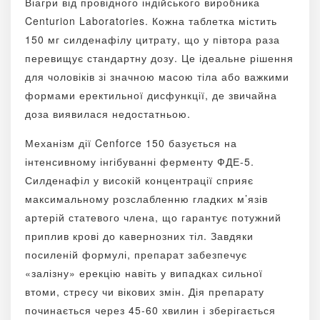
Віагри від провідного індійського виробника
Centurion Laboratories. Кожна таблетка містить
150 мг силденафілу цитрату, що у півтора раза
перевищує стандартну дозу. Це ідеальне рішення
для чоловіків зі значною масою тіла або важкими
формами еректильної дисфункції, де звичайна
доза виявилася недостатньою.
Механізм дії Cenforce 150 базується на
інтенсивному інгібуванні ферменту ФДЕ-5.
Силденафіл у високій концентрації сприяє
максимальному розслабленню гладких м’язів
артерій статевого члена, що гарантує потужний
приплив крові до кавернозних тіл. Завдяки
посиленій формулі, препарат забезпечує
«залізну» ерекцію навіть у випадках сильної
втоми, стресу чи вікових змін. Дія препарату
починається через 45-60 хвилин і зберігається