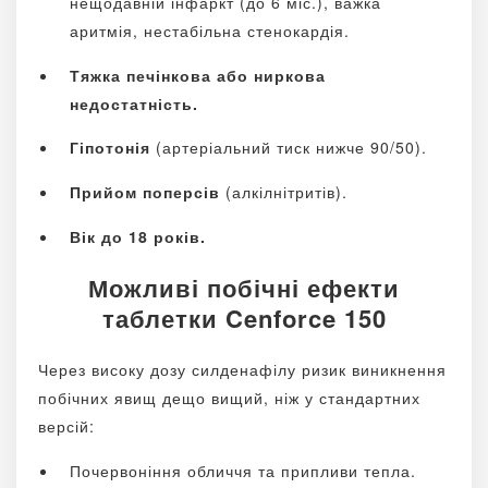
нещодавній інфаркт (до 6 міс.), важка
аритмія, нестабільна стенокардія.
Тяжка печінкова або ниркова
недостатність.
Гіпотонія
(артеріальний тиск нижче 90/50).
Прийом поперсів
(алкілнітритів).
Вік до 18 років.
Можливі побічні ефекти
таблетки Cenforce 150
Через високу дозу силденафілу ризик виникнення
побічних явищ дещо вищий, ніж у стандартних
версій:
Почервоніння обличчя та припливи тепла.