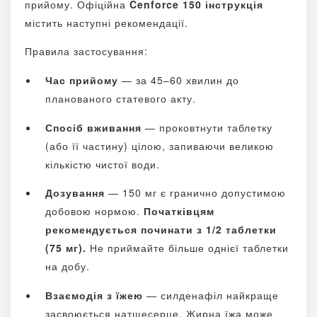
прийому. Офіційна
Cenforce 150 інструкція
містить наступні рекомендації.
Правила застосування:
Час прийому
— за 45–60 хвилин до
планованого статевого акту.
Спосіб вживання
— проковтнути таблетку
(або її частину) цілою, запиваючи великою
кількістю чистої води.
Дозування
— 150 мг є гранично допустимою
добовою нормою.
Початківцям
рекомендується починати з 1/2 таблетки
(75 мг).
Не приймайте більше однієї таблетки
на добу.
Взаємодія з їжею
— силденафіл найкраще
засвоюється натщесерце. Жирна їжа може