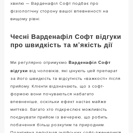
хвилю — Варденафіл Софт подбає про
фізіологічну сторону вашої впевненості на
вищому рівні.
Чесні Варденафіл Софт відгуки
про швидкість та м’якість дії
Варденафіл Софт
Ми регулярно отримуємо
відгуки
від чоловіків, які цінують цей препарат
за його швидкість та відсутність «важкості» після
прийому. Клієнти відзначають, що з софт-
формою вони почуваються набагато
впевненіше, оскільки ефект настає майже
миттєво. Багато хто підкреслює можливість
поєднувати прийом із вечерею, що робить
побачення більш розкутим та природним.
Позитивна репутація індійських софт-дженериків