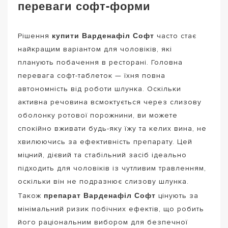
переваги софт-форми
купити Варденафіл Софт
Рішення
часто стає
найкращим варіантом для чоловіків, які
планують побачення в ресторані. Головна
перевага софт-таблеток — їхня повна
автономність від роботи шлунка. Оскільки
активна речовина всмоктується через слизову
оболонку ротової порожнини, ви можете
спокійно вживати будь-яку їжу та келих вина, не
хвилюючись за ефективність препарату. Цей
міцний, дієвий та стабільний засіб ідеально
підходить для чоловіків із чутливим травленням,
оскільки він не подразнює слизову шлунка.
препарат Варденафіл Софт
Також
цінують за
мінімальний ризик побічних ефектів, що робить
його раціональним вибором для безпечної