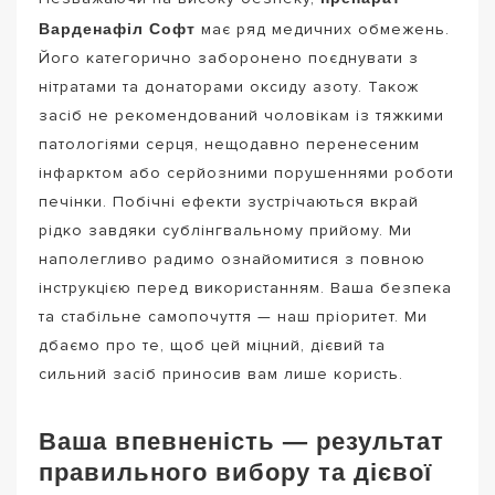
Варденафіл Софт
має ряд медичних обмежень.
Його категорично заборонено поєднувати з
нітратами та донаторами оксиду азоту. Також
засіб не рекомендований чоловікам із тяжкими
патологіями серця, нещодавно перенесеним
інфарктом або серйозними порушеннями роботи
печінки. Побічні ефекти зустрічаються вкрай
рідко завдяки сублінгвальному прийому. Ми
наполегливо радимо ознайомитися з повною
інструкцією перед використанням. Ваша безпека
та стабільне самопочуття — наш пріоритет. Ми
дбаємо про те, щоб цей міцний, дієвий та
сильний засіб приносив вам лише користь.
Ваша впевненість — результат
правильного вибору та дієвої