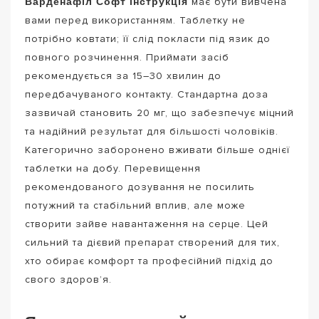
Варденафіл Софт інструкція
має бути вивчена
вами перед використанням. Таблетку не
потрібно ковтати; її слід покласти під язик до
повного розчинення. Приймати засіб
рекомендується за 15–30 хвилин до
передбачуваного контакту. Стандартна доза
зазвичай становить 20 мг, що забезпечує міцний
та надійний результат для більшості чоловіків.
Категорично заборонено вживати більше однієї
таблетки на добу. Перевищення
рекомендованого дозування не посилить
потужний та стабільний вплив, але може
створити зайве навантаження на серце. Цей
сильний та дієвий препарат створений для тих,
хто обирає комфорт та професійний підхід до
свого здоров’я.