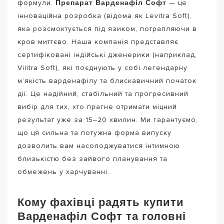
Препарат Варденафіл Софт
формули.
— це
інноваційна розробка (відома як Levitra Soft),
яка розсмоктується під язиком, потрапляючи в
кров миттєво. Наша компанія представляє
сертифіковані індійські дженерики (наприклад,
Vilitra Soft), які поєднують у собі легендарну
м’якість варденафілу та блискавичний початок
дії. Це надійний, стабільний та прогресивний
вибір для тих, хто прагне отримати міцний
результат уже за 15–20 хвилин. Ми гарантуємо,
що ця сильна та потужна форма випуску
дозволить вам насолоджуватися інтимною
близькістю без зайвого планування та
обмежень у харчуванні.
Кому фахівці радять купити
Варденафіл Софт та головні