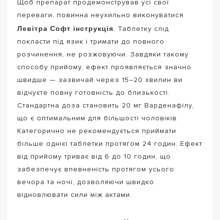
Щоб препарат продемонстрував усі свої
переваги, повинна неухильно виконуватися
Левітра Софт інструкція
. Таблетку слід
покласти під язик і тримати до повного
розчинення, не розжовуючи. Завдяки такому
способу прийому, ефект проявляється значно
швидше — зазвичай через 15–20 хвилин ви
відчуєте повну готовність до близькості.
Стандартна доза становить 20 мг Варденафілу,
що є оптимальним для більшості чоловіків.
Категорично не рекомендується приймати
більше однієї таблетки протягом 24 годин. Ефект
від прийому триває від 6 до 10 годин, що
забезпечує впевненість протягом усього
вечора та ночі, дозволяючи швидко
відновлювати сили між актами.