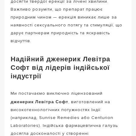
досягти твердої ерекції за лічені хвилини.
Важливо розуміти, що препарат працює
природним чином — ерекція виникає лише за
наявності сексуального потягу та стимуляції, що
дарує партнерам природність та яскравість
відчуттів.
Надійний дженерик Левітра
Софт від лідерів індійської
індустрії
Ми постачаємо виключно ліцензований
дженерик Левітра Софт
, виготовлений на
високотехнологічних потужностях Індії
(наприклад, Sunrise Remedies або Centurion
Laboratories). Індійська фармацевтична галузь
досягла досконалості у створенні