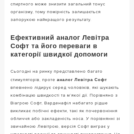
спиртного може знизити загальний тонус
організму, тому помірність залишається
запорукою найкращого результату.
Ефективний аналог Левітра
Софт та його переваги в
категорії швидкої допомоги
Сьогодні на ринку представлено багато
аналог Левітра Софт
стимуляторів, проте
впевнено лідирує серед чоловіків, які шукають
комбінацію швидкості та м’якої дії. Порівняно з
Віагрою Софт, Варденафіл набагато рідше
викликає побічні ефекти, такі як почервоніння
обличчя або закладеність носа. У порівнянні зі
звичайною Левітрою, версія Софт виграє у