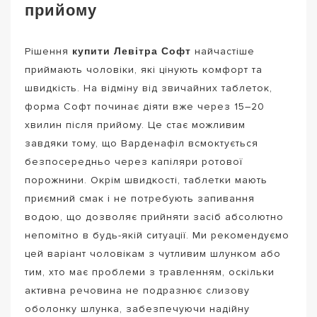
прийому
купити Левітра Софт
Рішення
найчастіше
приймають чоловіки, які цінують комфорт та
швидкість. На відміну від звичайних таблеток,
форма Софт починає діяти вже через 15–20
хвилин після прийому. Це стає можливим
завдяки тому, що Варденафіл всмоктується
безпосередньо через капіляри ротової
порожнини. Окрім швидкості, таблетки мають
приємний смак і не потребують запивання
водою, що дозволяє прийняти засіб абсолютно
непомітно в будь-якій ситуації. Ми рекомендуємо
цей варіант чоловікам з чутливим шлунком або
тим, хто має проблеми з травленням, оскільки
активна речовина не подразнює слизову
оболонку шлунка, забезпечуючи надійну