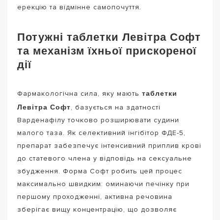
ерекцію та відмінне самопочуття.
Потужні таблетки Левітра Софт
та механізм їхньої прискореної
дії
таблетки
Фармакологічна сила, яку мають
Левітра Софт
, базується на здатності
Варденафілу точково розширювати судини
малого таза. Як селективний інгібітор ФДЕ-5,
препарат забезпечує інтенсивний приплив крові
до статевого члена у відповідь на сексуальне
збудження. Форма Софт робить цей процес
максимально швидким: оминаючи печінку при
першому проходженні, активна речовина
зберігає вищу концентрацію, що дозволяє