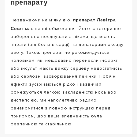
препарату
препарат Левітра
Незважаючи на м’яку дію,
Софт
має певні обмеження. Його категорично
заборонено поєднувати з ліками, що містять
нітрати (від болю в серці), та донаторами оксиду
азоту. Також препарат не рекомендується
чоловікам, які нещодавно перенесли інфаркт
або інсульт, мають важку серцеву недостатність
або серйозні захворювання печінки. Побічні
ефекти зустрічаються рідко і зазвичай
обмежуються легкою закладеністю носа або
диспепсією. Ми наполегливо радимо
ознайомитися з повною інструкцією перед
прийомом, щоб ваша впевненість була
безпечною та стабільною.