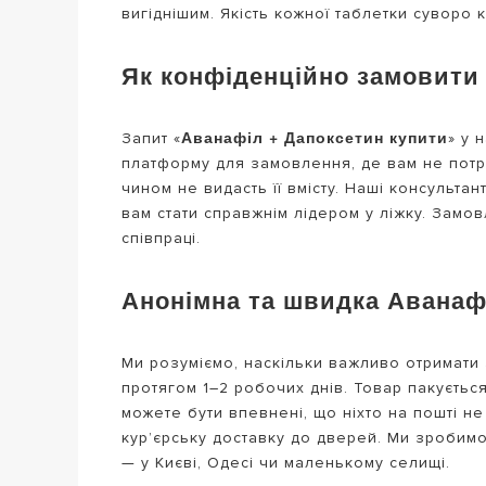
вигіднішим. Якість кожної таблетки суворо
Як конфіденційно замовити 
Аванафіл + Дапоксетин купити
Запит «
» у 
платформу для замовлення, де вам не потрі
чином не видасть її вмісту. Наші консультан
вам стати справжнім лідером у ліжку. Замов
співпраці.
Анонімна та швидка Аванафі
Ми розуміємо, наскільки важливо отримат
протягом 1–2 робочих днів. Товар пакуєтьс
можете бути впевнені, що ніхто на пошті н
кур’єрську доставку до дверей. Ми зробимо
— у Києві, Одесі чи маленькому селищі.