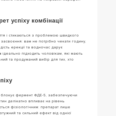
ет успіху комбінації
иття і стикаються з проблемою швидкого
 засвоєння: вам не потрібно чекати годину,
дість ерекції та водночас дарує
н
ідеально підходить чоловікам, які мають
ний та продуманий вибір для тих, хто
піху
філ блокує фермент ФДЕ-5, забезпечуючи
етин делікатно впливає на рівень
ється фізіологічним: препарат лише
отужний та сильний ефект від однієї