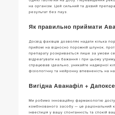
однієї таблетки на добу. Перевищення рек
на організм. Цей сильний та дієвий препара
результат без пауз.
Як правильно приймати Ава
Досвід фахівців дозволяє надати кілька по
прийомі на відносно порожній шлунок, прот
препарату розкривається лише за умови сек
відреагувати на бажання і при цьому утрим
спрацював ідеально, уникайте надмірної кі
фізіологічну та нейронну впевненість на на
Вигідна Аванафіл + Дапоксе
Ми робимо інноваційну фармакологію дост
комбінованого засобу — це раціональний к
інвестиція у вашу спонтанність та спокій 