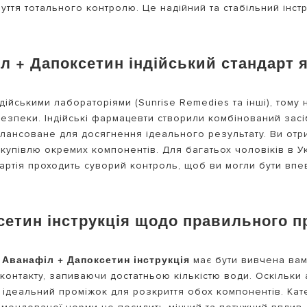
чуття тотального контролю. Це надійний та стабільний інс
 + Дапоксетин індійський стандарт я
ійськими лабораторіями (Sunrise Remedies та інші), тому
безпеки. Індійські фармацевти створили комбінований зас
алансоване для досягнення ідеального результату. Ви отр
купівлю окремих компонентів. Для багатьох чоловіків в Ук
артія проходить суворий контроль, щоб ви могли бути впевн
сетин інструкція щодо правильного 
Аванафіл + Дапоксетин інструкція
и
має бути вивчена вам
онтакту, запиваючи достатньою кількістю води. Оскільки 
це ідеальний проміжок для розкриття обох компонентів. К