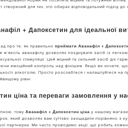
омендованої норми не посилить міцний та потужний вплив
т створений для тих, хто обирає відповідальний підхід до 
нафіл + Дапоксетин для ідеальної ви
приймати Аванафіл + Дапоксет
рад про те, як правильно
е м’якість аванафілу дозволяє поєднувати засіб із легко
суальної стимуляції. Цей міцний та сильний засіб діє гар
уючи емоційний контроль над фінішем. Якщо ви хочете, що
лькості алкоголю. Просто розслабтеся і налаштуйтеся на
йвищому рівні.
тин ціна та переваги замовлення у на
Аванафіл + Дапоксетин ціна
упною, тому
у нашому магази
рок, який дозволяє вам суттєво заощадити порівняно з ку
вашої партнерки. Ми часто проводимо акції, що робить кож