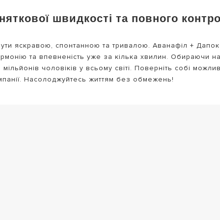
няткової швидкості та повного контр
бути яскравою, спонтанною та тривалою. Аванафіл + Дапокс
гармонію та впевненість уже за кілька хвилин. Обираючи н
ільйонів чоловіків у всьому світі. Поверніть собі можливіс
омпанії. Насолоджуйтесь життям без обмежень!