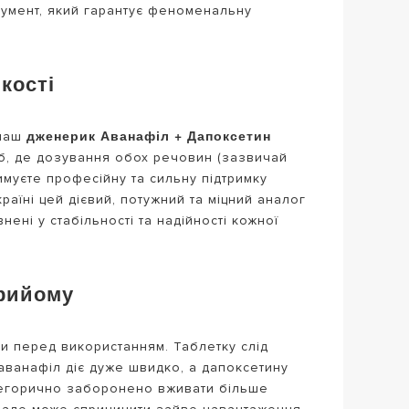
трумент, який гарантує феноменальну
кості
дженерик Аванафіл + Дапоксетин
 наш
іб, де дозування обох речовин (зазвичай
имуєте професійну та сильну підтримку
раїні цей дієвий, потужний та міцний аналог
ені у стабільності та надійності кожної
прийому
и перед використанням. Таблетку слід
аванафіл діє дуже швидко, а дапоксетину
атегорично заборонено вживати більше