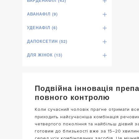
ВАРДЕНАФІЛ (43)
АВАНАФІЛ (9)
УДЕНАФІЛ (6)
ДАПОКСЕТИН (52)
ДЛЯ ЖІНОК (13)
Подвійна інновація препа
повного контролю
Коли сучасний чоловік прагне отримати все 
приходить найсучасніша комбінація речови
четвертого покоління та найбільш дієвий за
готовим до близькості вже за 15–20 хвилин.
серед усіх комбінованих засобів. Це міцни