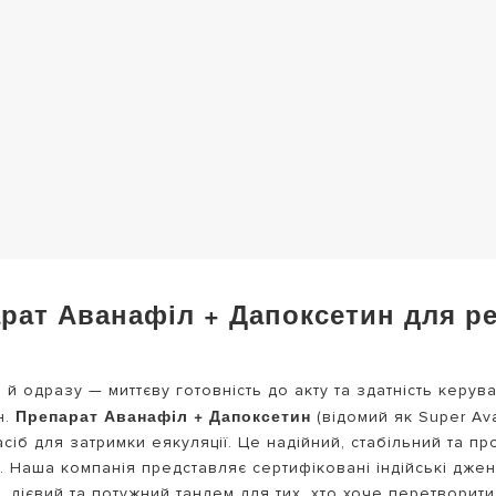
рат Аванафіл + Дапоксетин для ре
й одразу — миттєву готовність до акту та здатність керув
Препарат Аванафіл + Дапоксетин
н.
(відомий як Super Av
сіб для затримки еякуляції. Це надійний, стабільний та п
 Наша компанія представляє сертифіковані індійські джене
й, дієвий та потужний тандем для тих, хто хоче перетвор