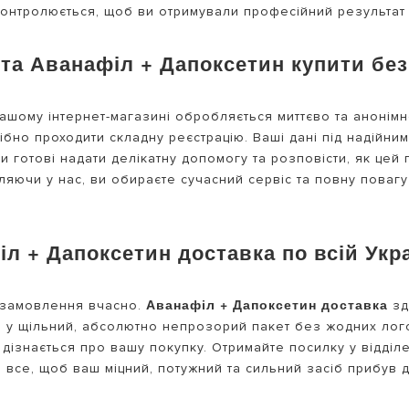
 контролюється, щоб ви отримували професійний результат 
та Аванафіл + Дапоксетин купити без
нашому інтернет-магазині обробляється миттєво та анонім
бно проходити складну реєстрацію. Ваші дані під надійни
ти готові надати делікатну допомогу та розповісти, як цей
ляючи у нас, ви обираєте сучасний сервіс та повну повагу
л + Дапоксетин доставка по всій Укра
Аванафіл + Дапоксетин доставка
и замовлення вчасно.
зд
я у щільний, абсолютно непрозорий пакет без жодних логот
е дізнається про вашу покупку. Отримайте посилку у відді
 все, щоб ваш міцний, потужний та сильний засіб прибув 