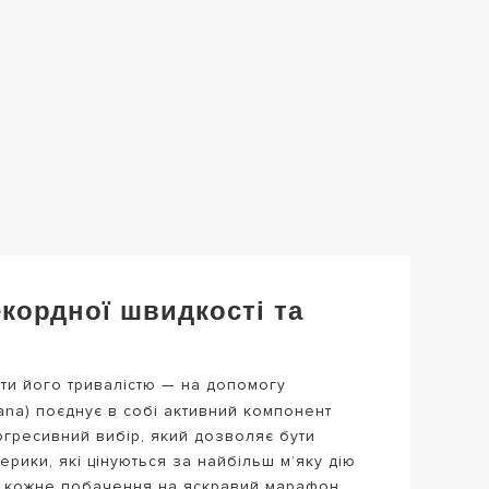
кордної швидкості та
ати його тривалістю — на допомогу
ana) поєднує в собі активний компонент
рогресивний вибір, який дозволяє бути
рики, які цінуються за найбільш м’яку дію
ити кожне побачення на яскравий марафон