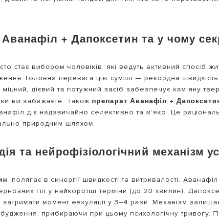
Аванафіл + Дапоксетин та у чому секр
сто стає вибором чоловіків, які ведуть активний спосіб ж
ення. Головна перевага цієї суміші — рекордна швидкість
 міцний, дієвий та потужний засіб забезпечує кам’яну твер
препарат Аванафіл + Дапоксети
льки ви забажаєте. Також
ванафіл діє надзвичайно селективно та м’яко. Це раціональ
мально природним шляхом.
ія та нейрофізіологічний механізм ус
ин
, полягає в синергії швидкості та витривалості. Авана
ернозних тіл у найкоротші терміни (до 20 хвилин). Дапокс
затримати момент еякуляції у 3–4 рази. Механізм залиша
збудження, прибираючи при цьому психологічну тривогу. П