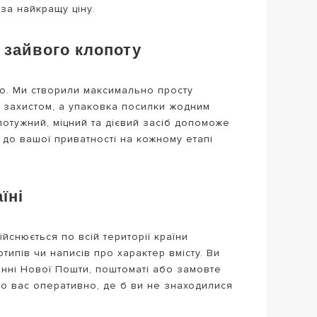
за найкращу ціну.
 зайвого клопоту
но. Ми створили максимально просту
м захистом, а упаковка посилки жодним
 потужний, міцний та дієвий засіб допоможе
 до вашої приватності на кожному етапі
їні
ійснюється по всій території країни
ипів чи написів про характер вмісту. Ви
ленні Нової Пошти, поштоматі або замовте
до вас оперативно, де б ви не знаходилися