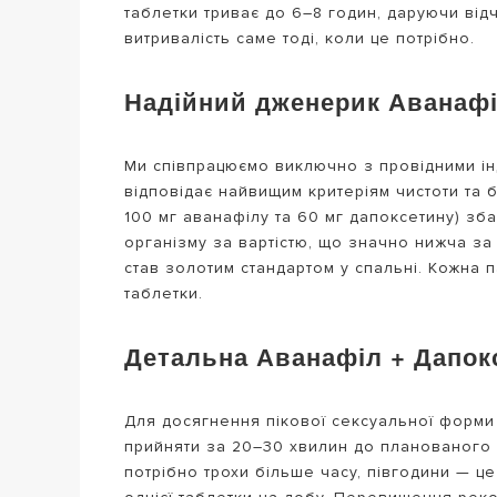
таблетки триває до 6–8 годин, даруючи від
витривалість саме тоді, коли це потрібно.
Надійний дженерик Аванафіл
Ми співпрацюємо виключно з провідними інд
відповідає найвищим критеріям чистоти та 
100 мг аванафілу та 60 мг дапоксетину) зб
організму за вартістю, що значно нижча за 
став золотим стандартом у спальні. Кожна п
таблетки.
Детальна Аванафіл + Дапок
Для досягнення пікової сексуальної форм
прийняти за 20–30 хвилин до планованого к
потрібно трохи більше часу, півгодини — 