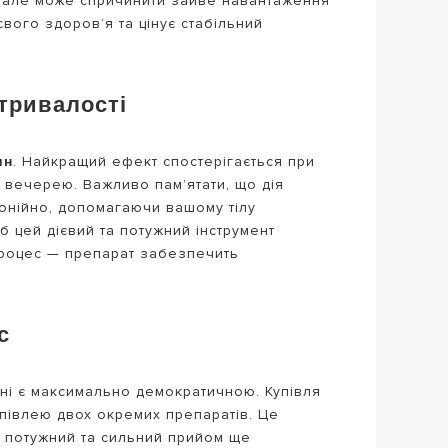
, але може спричинити зайве навантаження
свого здоров’я та цінує стабільний
тривалості
ин
. Найкращий ефект спостерігається при
ю вечерею. Важливо пам’ятати, що дія
монійно, допомагаючи вашому тілу
б цей дієвий та потужний інструмент
 процес — препарат забезпечить
с
ні є максимально демократичною. Купівля
півлею двох окремих препаратів. Це
ен потужний та сильний прийом ще