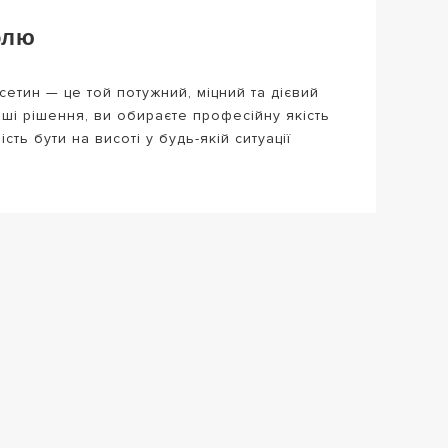
олю
етин — це той потужний, міцний та дієвий
аші рішення, ви обираєте професійну якість
ть бути на висоті у будь-якій ситуації