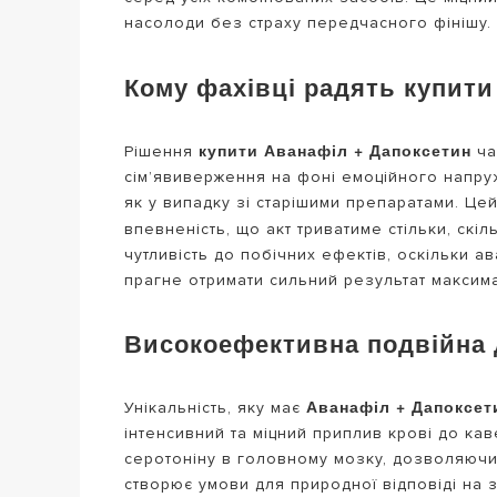
насолоди без страху передчасного фінішу.
Кому фахівці радять купити 
купити Аванафіл + Дапоксетин
Рішення
ча
сім’явиверження на фоні емоційного напруж
як у випадку зі старішими препаратами. Цей
впевненість, що акт триватиме стільки, скі
чутливість до побічних ефектів, оскільки а
прагне отримати сильний результат макси
Високоефективна подвійна д
Аванафіл + Дапоксет
Унікальність, яку має
інтенсивний та міцний приплив крові до кав
серотоніну в головному мозку, дозволяючи 
створює умови для природної відповіді на 