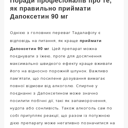
Поради професіоналів про те,
як правильно приймати
Дапоксетин 90 мг
Однією з головних переваг Тадалафілу є
приймати
відповідь на питання, як краще
Дапоксетин 90 мг
. Цей препарат можна
поєднувати з їжею, проте для досягнення
максимально швидкого ефекту краще вживати
його на відносно порожній шлунок. Важливо
пам’ятати, що посилене дозування вимагає
повної відмови від алкоголю. Спиртне у
поєднанні з Дапоксетином може значно
посилити побічні дії, такі як запаморочення,
нудота або сонливість. Також алкоголь сам по
собі притупляє реакції, що разом із потужною
дією препарату може негативно позначитися на