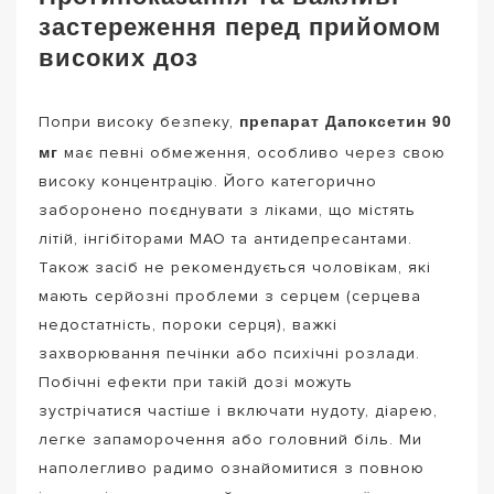
застереження перед прийомом
високих доз
препарат Дапоксетин 90
Попри високу безпеку,
мг
має певні обмеження, особливо через свою
високу концентрацію. Його категорично
заборонено поєднувати з ліками, що містять
літій, інгібіторами МАО та антидепресантами.
Також засіб не рекомендується чоловікам, які
мають серйозні проблеми з серцем (серцева
недостатність, пороки серця), важкі
захворювання печінки або психічні розлади.
Побічні ефекти при такій дозі можуть
зустрічатися частіше і включати нудоту, діарею,
легке запаморочення або головний біль. Ми
наполегливо радимо ознайомитися з повною