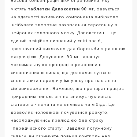
Висока концентрація діючої речовини, яку
таблетки Дапоксетин 90 мг
містять
, базується
на здатності активного компонента вибірково
інгібувати зворотне захоплення серотоніну в
нейронах головного мозку. Дапоксетин — це
єдиний офіційно визнаний у світі засіб,
призначений виключно для боротьби з ранньою
еякуляцією. Дозування 90 мг гарантує
максимальну концентрацію речовини в
синаптичних щілинах, що дозволяє суттєво
сповільнити передачу імпульсу про настання
сім’явиверження. Важливо, що препарат працює
природним чином: він не знижує чутливість
статевого члена та не впливає на лібідо. Це
дозволяє чоловікові почуватися розкуто,
насолоджуючись прелюдією без страху
“передчасного старту”. Завдяки потужному
складу, ви отримуєте повний контроль над