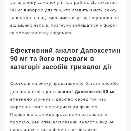
загальному самопочутті. Це робить Дапоксетин
90 мг вибором для тих, хто ставить якість сексу
та контроль над емоціями вище за задоволення
від міцних напоїв, прагнучи залишатися у формі
та зберігати ясну свідомість.
Ефективний аналог Дапоксетин
90 мг та його переваги в
категорії засобів тривалої дії
Сьогодні на ринку представлено багато засобів
аналог Дапоксетин 90 мг
для чоловіків, проте
впевнено утримує лідерство серед тих, хто
бореться саме з передчасним фінішем.
Порівняно з антидепресантами загального
профілю, цей спеціалізований аналог швидше
виводиться з організму та не викликає