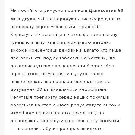
Дапоксетин 90
Ми постійно отримуємо позитивні
мг відгуки
, які підтверджують високу репутацію
препарату серед українських чоловіків.
Користувачі часто відзначають феноменальну
тривалість акту, яка стає можливою завдяки
високій концентрації речовини. Багато хто пише
про зручність поділу таблетки на частини, що
дозволяє суттєво заощаджувати бюджет без
втрати якості лікування. У відгуках часто
підкреслюють, що препарат допоміг там, де
дозування 60 мг виявлялося недостатнім.
Репутація препарату серед наших покупців
базується на стабільності результату та високій
якості дженериків нового покоління, що
дозволяють повернути спонтанність у стосунки
та назавжди забути про страх швидкого