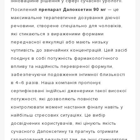
інноваційне рішення у сфері сучасної урології.
препарат Дапоксетин 90 мг
Посилений
— це
максимальне терапевтичне дозування діючої
речовини, створене спеціально для чоловіків,
які стикаються з вираженими формами
передчасної еякуляції або мають низьку
чутливість до звичайних концентрацій. Цей засіб
поєднує в собі потужність фармакологічного
впливу та надійність перевіреної формули,
забезпечуючи подовження інтимної близькості
в 4–6 разів. Наша компанія пропонує
сертифіковані індійські дженерики такої високої
потужності, які дозволяють повністю
контролювати момент настання фіналу навіть у
найбільш стресових ситуаціях. Це вибір
досвідчених користувачів, які цінують якість
сучасного Дапоксетину та прагнуть отримати
гарантований результат там, де інші стимулятори