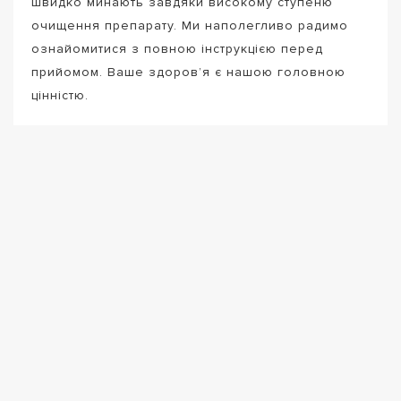
швидко минають завдяки високому ступеню
очищення препарату. Ми наполегливо радимо
ознайомитися з повною інструкцією перед
прийомом. Ваше здоров’я є нашою головною
цінністю.