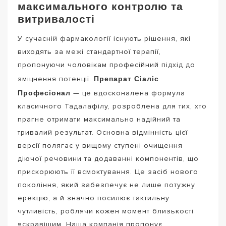
максимального контролю та
витривалості
У сучасній фармакології існують рішення, які
виходять за межі стандартної терапії,
пропонуючи чоловікам професійний підхід до
Препарат Сіаліс
зміцнення потенції.
Професіонал
— це вдосконалена формула
класичного Тадалафілу, розроблена для тих, хто
прагне отримати максимально надійний та
тривалий результат. Основна відмінність цієї
версії полягає у вищому ступені очищення
діючої речовини та додаванні компонентів, що
прискорюють її всмоктування. Це засіб нового
покоління, який забезпечує не лише потужну
ерекцію, а й значно посилює тактильну
чутливість, роблячи кожен момент близькості
яскравішим. Наша компанія пропонує