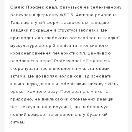
Сіаліс Професіонал
, базується на селективному
блокуванні ферменту ФДЕ-5. Активна речовина
Тадалафіл у цій формі засвоюється швидше
завдяки покращеній структурі таблетки. Це
призводить до глибокого розслаблення гладкої
мускулатури артерій пеніса та інтенсивного
кровонаповнення печеристих тіл. Важливою
особливістю версії Professional є її здатність
скорочувати час відновлення між статевими
актами. Це дозволяє чоловікові здійснювати
кілька підходів за ніч, зберігаючи високу якість
ерекції кожного разу. Препарат діє м’яко та
природно, не викликаючи спонтанних реакцій
без сексуальної стимуляції, що забезпечує
повний комфорт та впевненість у будь-якій
ситуації.