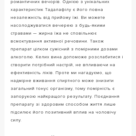
романтичних вечорів. Однією з унікальних
характеристик Тадалафілу є його повна
незалежність від прийому їжі. Ви можете
насолоджуватися вечерею з будь-якими
стравами — жирна їжа не сповільнює
всмоктування активної речовини. Також
препарат цілком сумісний з помірними дозами
алкоголю. Келих вина допоможе розслабитися і
створити потрібний настрій, не впливаючи на
ефективність ліків. Проте ми нагадуємо, що
надмірне вживання спиртного може знизити
загальний тонус організму, тому помірність є
запорукою найкращого результату. Поєднання
препарату зі здоровим способом життя лише
підсилює його позитивний вплив на чоловічу
силу.