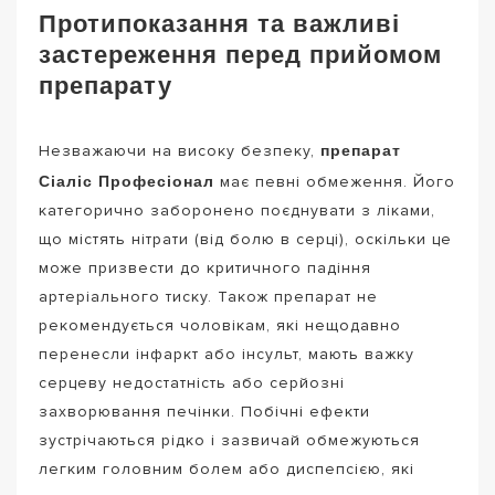
Протипоказання та важливі
застереження перед прийомом
препарату
препарат
Незважаючи на високу безпеку,
Сіаліс Професіонал
має певні обмеження. Його
категорично заборонено поєднувати з ліками,
що містять нітрати (від болю в серці), оскільки це
може призвести до критичного падіння
артеріального тиску. Також препарат не
рекомендується чоловікам, які нещодавно
перенесли інфаркт або інсульт, мають важку
серцеву недостатність або серйозні
захворювання печінки. Побічні ефекти
зустрічаються рідко і зазвичай обмежуються
легким головним болем або диспепсією, які