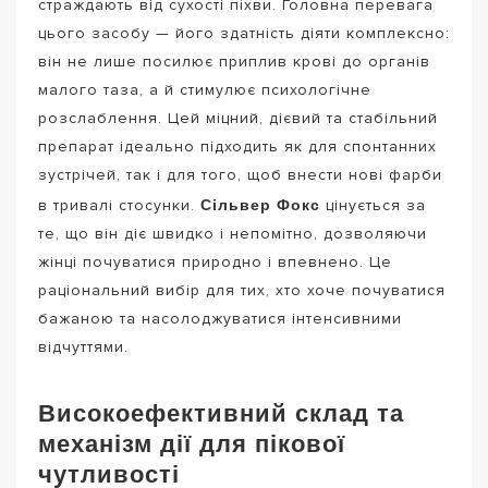
страждають від сухості піхви. Головна перевага
цього засобу — його здатність діяти комплексно:
він не лише посилює приплив крові до органів
малого таза, а й стимулює психологічне
розслаблення. Цей міцний, дієвий та стабільний
препарат ідеально підходить як для спонтанних
зустрічей, так і для того, щоб внести нові фарби
Сільвер Фокс
в тривалі стосунки.
цінується за
те, що він діє швидко і непомітно, дозволяючи
жінці почуватися природно і впевнено. Це
раціональний вибір для тих, хто хоче почуватися
бажаною та насолоджуватися інтенсивними
відчуттями.
Високоефективний склад та
механізм дії для пікової
чутливості