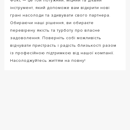
Фокс — це той потужний, міцний та дієвий
інструмент, який допоможе вам відкрити нові
грані насолоди та здивувати свого партнера.
Обираючи наші рішення, ви обираєте
перевірену якість та турботу про власне
задоволення. Поверніть собі можливість
відчувати пристрасть і радість близькості разом
із професійною підтримкою від нашої компанії.
Насолоджуйтесь життям на повну!