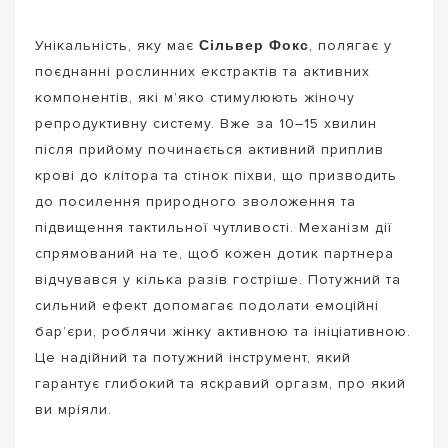
Сільвер Фокс
Унікальність, яку має
, полягає у
поєднанні рослинних екстрактів та активних
компонентів, які м’яко стимулюють жіночу
репродуктивну систему. Вже за 10–15 хвилин
після прийому починається активний приплив
крові до клітора та стінок піхви, що призводить
до посилення природного зволоження та
підвищення тактильної чутливості. Механізм дії
спрямований на те, щоб кожен дотик партнера
відчувався у кілька разів гостріше. Потужний та
сильний ефект допомагає подолати емоційні
бар’єри, роблячи жінку активною та ініціативною.
Це надійний та потужний інструмент, який
гарантує глибокий та яскравий оргазм, про який
ви мріяли.