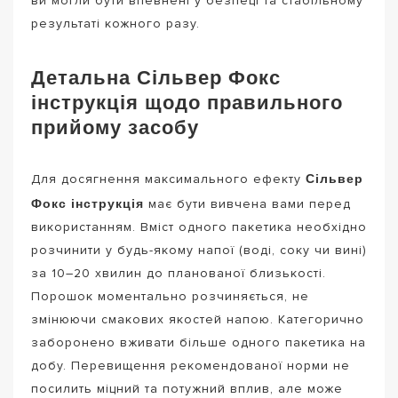
ви могли бути впевнені у безпеці та стабільному
результаті кожного разу.
Детальна Сільвер Фокс
інструкція щодо правильного
прийому засобу
Сільвер
Для досягнення максимального ефекту
Фокс інструкція
має бути вивчена вами перед
використанням. Вміст одного пакетика необхідно
розчинити у будь-якому напої (воді, соку чи вині)
за 10–20 хвилин до планованої близькості.
Порошок моментально розчиняється, не
змінюючи смакових якостей напою. Категорично
заборонено вживати більше одного пакетика на
добу. Перевищення рекомендованої норми не
посилить міцний та потужний вплив, але може