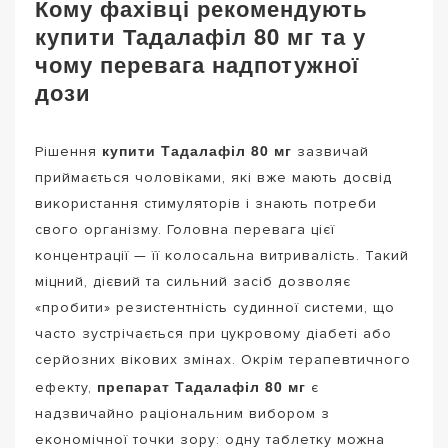
Кому фахівці рекомендують
купити Тадалафіл 80 мг та у
чому перевага надпотужної
дози
купити Тадалафіл 80 мг
Рішення
зазвичай
приймається чоловіками, які вже мають досвід
використання стимуляторів і знають потреби
свого організму. Головна перевага цієї
концентрації — її колосальна витривалість. Такий
міцний, дієвий та сильний засіб дозволяє
«пробити» резистентність судинної системи, що
часто зустрічається при цукровому діабеті або
серйозних вікових змінах. Окрім терапевтичного
препарат Тадалафіл 80 мг
ефекту,
є
надзвичайно раціональним вибором з
економічної точки зору: одну таблетку можна