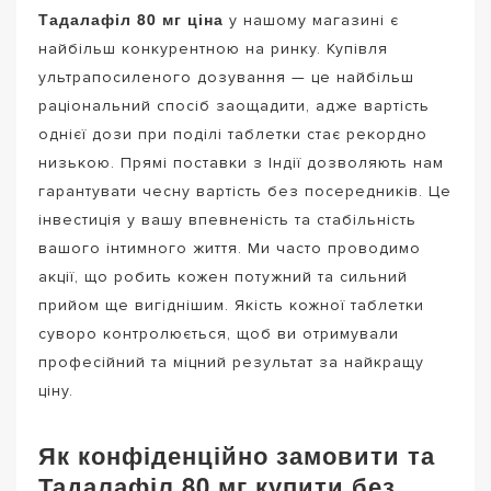
Тадалафіл 80 мг ціна
у нашому магазині є
найбільш конкурентною на ринку. Купівля
ультрапосиленого дозування — це найбільш
раціональний спосіб заощадити, адже вартість
однієї дози при поділі таблетки стає рекордно
низькою. Прямі поставки з Індії дозволяють нам
гарантувати чесну вартість без посередників. Це
інвестиція у вашу впевненість та стабільність
вашого інтимного життя. Ми часто проводимо
акції, що робить кожен потужний та сильний
прийом ще вигіднішим. Якість кожної таблетки
суворо контролюється, щоб ви отримували
професійний та міцний результат за найкращу
ціну.
Як конфіденційно замовити та
Тадалафіл 80 мг купити без