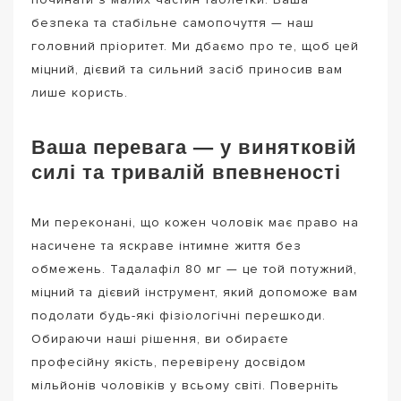
безпека та стабільне самопочуття — наш
головний пріоритет. Ми дбаємо про те, щоб цей
міцний, дієвий та сильний засіб приносив вам
лише користь.
Ваша перевага — у винятковій
силі та тривалій впевненості
Ми переконані, що кожен чоловік має право на
насичене та яскраве інтимне життя без
обмежень. Тадалафіл 80 мг — це той потужний,
міцний та дієвий інструмент, який допоможе вам
подолати будь-які фізіологічні перешкоди.
Обираючи наші рішення, ви обираєте
професійну якість, перевірену досвідом
мільйонів чоловіків у всьому світі. Поверніть