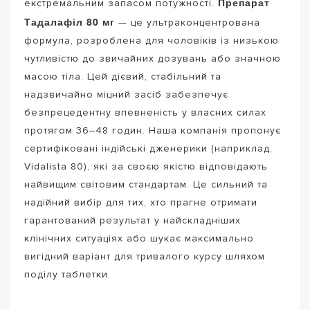
Препарат
екстремальним запасом потужності.
Тадалафіл 80 мг
— це ультраконцентрована
формула, розроблена для чоловіків із низькою
чутливістю до звичайних дозувань або значною
масою тіла. Цей дієвий, стабільний та
надзвичайно міцний засіб забезпечує
безпрецедентну впевненість у власних силах
протягом 36–48 годин. Наша компанія пропонує
сертифіковані індійські дженерики (наприклад,
Vidalista 80), які за своєю якістю відповідають
найвищим світовим стандартам. Це сильний та
надійний вибір для тих, хто прагне отримати
гарантований результат у найскладніших
клінічних ситуаціях або шукає максимально
вигідний варіант для тривалого курсу шляхом
поділу таблетки.