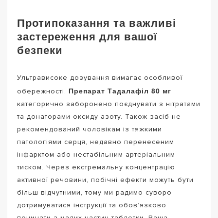
Протипоказання та важливі
застереження для вашої
безпеки
Ультрависоке дозування вимагає особливої
Препарат Тадалафіл 80 мг
обережності.
категорично заборонено поєднувати з нітратами
та донаторами оксиду азоту. Також засіб не
рекомендований чоловікам із тяжкими
патологіями серця, недавно перенесеним
інфарктом або нестабільним артеріальним
тиском. Через екстремальну концентрацію
активної речовини, побічні ефекти можуть бути
більш відчутними, тому ми радимо суворо
дотримуватися інструкції та обов’язково
починати з малих частин таблетки. Ваша