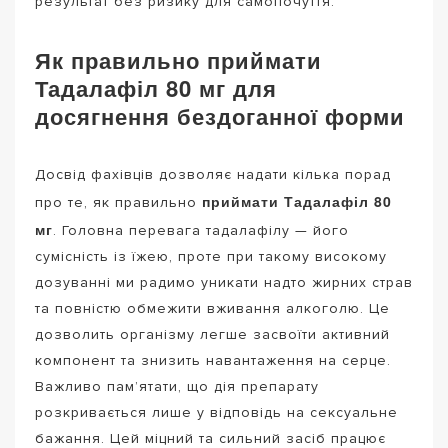
результат без ризику для самопочуття.
Як правильно приймати
Тадалафіл 80 мг для
досягнення бездоганної форми
Досвід фахівців дозволяє надати кілька порад
приймати Тадалафіл 80
про те, як правильно
мг
. Головна перевага тадалафілу — його
сумісність із їжею, проте при такому високому
дозуванні ми радимо уникати надто жирних страв
та повністю обмежити вживання алкоголю. Це
дозволить організму легше засвоїти активний
компонент та знизить навантаження на серце.
Важливо пам’ятати, що дія препарату
розкривається лише у відповідь на сексуальне
бажання. Цей міцний та сильний засіб працює