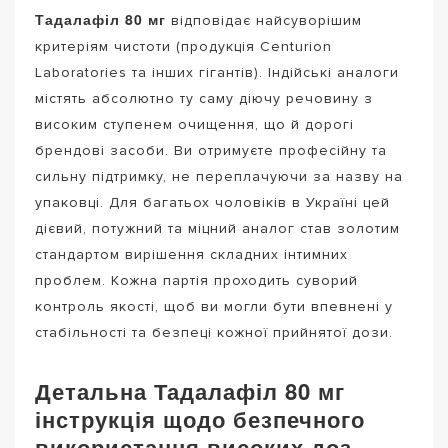
Тадалафіл 80 мг
відповідає найсуворішим
критеріям чистоти (продукція Centurion
Laboratories та інших гігантів). Індійські аналоги
містять абсолютно ту саму діючу речовину з
високим ступенем очищення, що й дорогі
брендові засоби. Ви отримуєте професійну та
сильну підтримку, не переплачуючи за назву на
упаковці. Для багатьох чоловіків в Україні цей
дієвий, потужний та міцний аналог став золотим
стандартом вирішення складних інтимних
проблем. Кожна партія проходить суворий
контроль якості, щоб ви могли бути впевнені у
стабільності та безпеці кожної прийнятої дози.
Детальна Тадалафіл 80 мг
інструкція щодо безпечного
використання високих доз