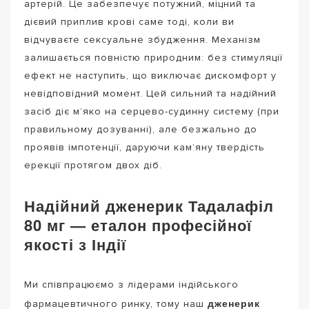
артерій. Це забезпечує потужний, міцний та
дієвий приплив крові саме тоді, коли ви
відчуваєте сексуальне збудження. Механізм
залишається повністю природним: без стимуляції
ефект не наступить, що виключає дискомфорт у
невідповідний момент. Цей сильний та надійний
засіб діє м’яко на серцево-судинну систему (при
правильному дозуванні), але безжально до
проявів імпотенції, даруючи кам’яну твердість
ерекції протягом двох діб.
Надійний дженерик Тадалафіл
80 мг — еталон професійної
якості з Індії
Ми співпрацюємо з лідерами індійського
дженерик
фармацевтичного ринку, тому наш