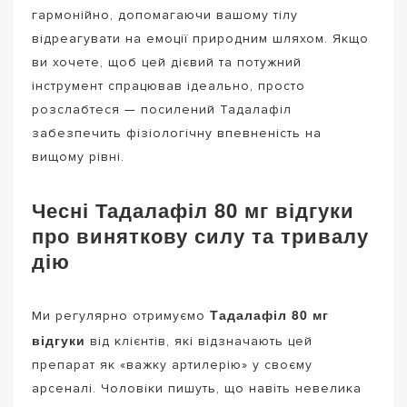
гармонійно, допомагаючи вашому тілу
відреагувати на емоції природним шляхом. Якщо
ви хочете, щоб цей дієвий та потужний
інструмент спрацював ідеально, просто
розслабтеся — посилений Тадалафіл
забезпечить фізіологічну впевненість на
вищому рівні.
Чесні Тадалафіл 80 мг відгуки
про виняткову силу та тривалу
дію
Тадалафіл 80 мг
Ми регулярно отримуємо
відгуки
від клієнтів, які відзначають цей
препарат як «важку артилерію» у своєму
арсеналі. Чоловіки пишуть, що навіть невелика