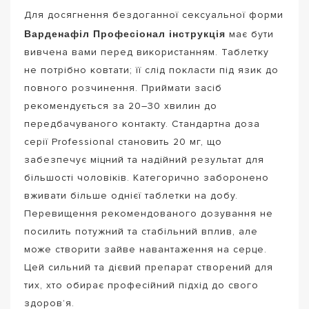
Для досягнення бездоганної сексуальної форми
Варденафіл Професіонал інструкція
має бути
вивчена вами перед використанням. Таблетку
не потрібно ковтати; її слід покласти під язик до
повного розчинення. Приймати засіб
рекомендується за 20–30 хвилин до
передбачуваного контакту. Стандартна доза
серії Professional становить 20 мг, що
забезпечує міцний та надійний результат для
більшості чоловіків. Категорично заборонено
вживати більше однієї таблетки на добу.
Перевищення рекомендованого дозування не
посилить потужний та стабільний вплив, але
може створити зайве навантаження на серце.
Цей сильний та дієвий препарат створений для
тих, хто обирає професійний підхід до свого
здоров’я.