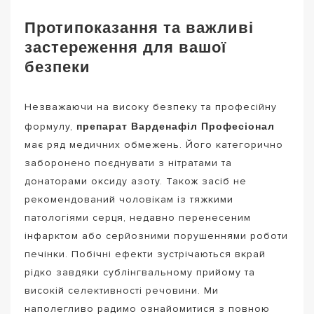
Протипоказання та важливі
застереження для вашої
безпеки
Незважаючи на високу безпеку та професійну
препарат Варденафіл Професіонал
формулу,
має ряд медичних обмежень. Його категорично
заборонено поєднувати з нітратами та
донаторами оксиду азоту. Також засіб не
рекомендований чоловікам із тяжкими
патологіями серця, недавно перенесеним
інфарктом або серйозними порушеннями роботи
печінки. Побічні ефекти зустрічаються вкрай
рідко завдяки сублінгвальному прийому та
високій селективності речовини. Ми
наполегливо радимо ознайомитися з повною