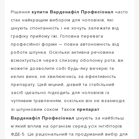
купити Варденафіл Професіонал
Рішення
часто
стає найкращим вибором для чоловіків, які
цінують спонтанність і не хочуть залежати від
графіку прийому їжі. Головна перевага
професійної форми — повна автономність від
роботи шлунка. Оскільки активна речовина
всмоктується через слизову оболонку рота, ви
можете дозволити собі будь-яку вечерю та
келих вина, не хвилюючись за ефективність
препарату. Цей міцний, дієвий та стабільний
засіб ідеально підходить для чоловіків із
чутливим травленням, оскільки він не взаємодіє
препарат
зі шлунковим соком. Також
Варденафіл Професіонал
цінують за найбільш
м’який вплив на організм серед усіх інгібіторів
ФДЕ-5. Це раціональний та продуманий вибір для