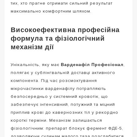
тих, хто прагне отримати сильний результат
максимально комфортним шляхом.
Високоефективна професійна
формула та фізіологічний
механізм дії
Варденафіл Професіонал
Унікальність, яку має
,
полягає у сублінгвальній доставці активного
компонента. Під час розсмоктування
мікрочастинки варденафілу потрапляють
безпосередньо у системний кровотік, що
забезпечує інтенсивний, потужний та міцний
приплив крові до кавернозних тіл у рекордно
короткі терміни. Механізм залишається
фізіологічним: препарат блокує фермент ФДЕ-5,
дозволяючи судинам малого таза розслабитися