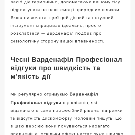
засіб діє гармонійно, допомагаючи вашому тілу
відреагувати на ваші емоції природним шляхом.
Якщо ви хочете, щоб цей дієвий та потужний
інструмент спрацював ідеально, просто
розслабтеся — Варденафіл подбає про
фізіологічну сторону вашої впевненості.
Чесні Варденафіл Професіонал
відгуки про швидкість та
м’якість дії
Варденафіл
Ми регулярно отримуємо
Професіонал відгуки
від клієнтів, які
відзначають саме професійний рівень підтримки
та відсутність дискомфорту. Чоловіки пишуть, що
з цією версією вони почуваються набагато
впевненіше, оскільки ефект настає дуже швидко