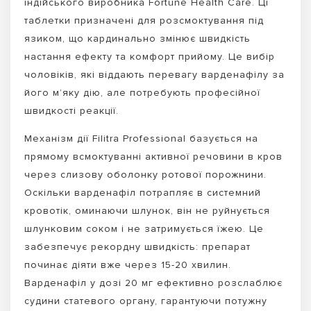
індійського виробника Fortune Health Care. Ці
таблетки призначені для розсмоктування під
язиком, що кардинально змінює швидкість
настання ефекту та комфорт прийому. Це вибір
чоловіків, які віддають перевагу варденафілу за
його м’яку дію, але потребують професійної
швидкості реакції.
Механізм дії Filitra Professional базується на
прямому всмоктуванні активної речовини в кров
через слизову оболонку ротової порожнини.
Оскільки варденафіл потрапляє в системний
кровотік, оминаючи шлунок, він не руйнується
шлунковим соком і не затримується їжею. Це
забезпечує рекордну швидкість: препарат
починає діяти вже через 15-20 хвилин.
Варденафіл у дозі 20 мг ефективно розслаблює
судини статевого органу, гарантуючи потужну