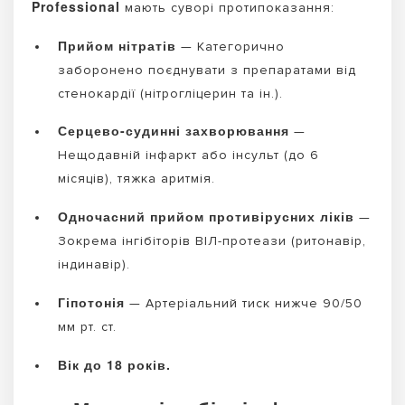
Professional
мають суворі протипоказання:
Прийом нітратів
— Категорично
заборонено поєднувати з препаратами від
стенокардії (нітрогліцерин та ін.).
Серцево-судинні захворювання
—
Нещодавній інфаркт або інсульт (до 6
місяців), тяжка аритмія.
Одночасний прийом противірусних ліків
—
Зокрема інгібіторів ВІЛ-протеази (ритонавір,
індинавір).
Гіпотонія
— Артеріальний тиск нижче 90/50
мм рт. ст.
Вік до 18 років.