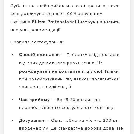
Сублінгвальний прийом має свої правила, яких
слід дотримуватися для 100% результату.
Filitra Professional інструкція
Офіційна
містить
наступні рекомендації.
Правила застосування:
Спосіб вживання
— Таблетку слід покласти
Не
під язик до повного розчинення.
розжовуйте і не ковтайте її цілою!
Тільки
при розсмоктуванні під язиком досягається
заявлена швидкість дії.
Час прийому
— За 15-20 хвилин до
передбачуваного сексуального контакту.
Дозування
— Одна таблетка містить 200 мг
варденафілу. Це стандартна добова доза. Не