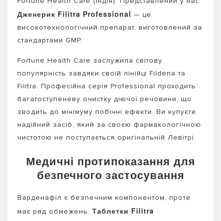
Fortune Health Care (Індія). Представлений у нас
Дженерик Filitra Professional
— це
високотехнологічний препарат, виготовлений за
стандартами GMP.
Fortune Health Care заслужила світову
популярність завдяки своїй лінійці Fildena та
Filitra. Професійна серія Professional проходить
багатоступеневу очистку діючої речовини, що
зводить до мінімуму побічні ефекти. Ви купуєте
надійний засіб, який за своєю фармакологічною
чистотою не поступається оригінальній Левітрі.
Медичні протипоказання для
безпечного застосування
Варденафіл є безпечним компонентом, проте
Таблетки Filitra
має ряд обмежень.