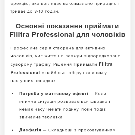
ерекцію, яка виглядає максимально природно і
триває до 8-10 годин.
Основні показання приймати
Filitra Professional для чоловіків
Професійна серія створена для активних
чоловіків, чиє життя не завжди підпорядковане
Приймати Filitra
суворому графіку. Рішення
Professional
є найбільш обґрунтованим у
наступних випадках:
Потреба у миттєвому ефекті
— Коли
інтимна ситуація розвивається швидко і
немає часу чекати годину, поки подіє
звичайна таблетка.
Дисфагія
— Складнощі з проковтуванням