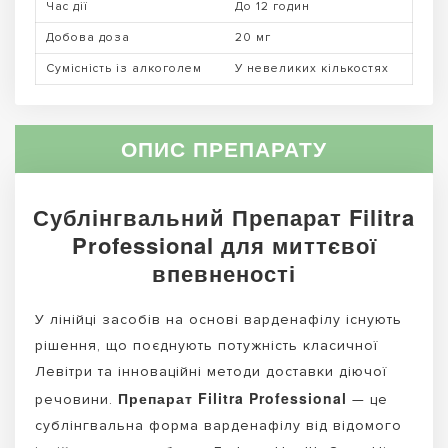
Час дії
До 12 годин
Добова доза
20 мг
Сумісність із алкоголем
У невеликих кількостях
ОПИС ПРЕПАРАТУ
Сублінгвальний Препарат Filitra
Professional для миттєвої
впевненості
У лінійці засобів на основі варденафілу існують
рішення, що поєднують потужність класичної
Левітри та інноваційні методи доставки діючої
Препарат Filitra Professional
речовини.
— це
сублінгвальна форма варденафілу від відомого