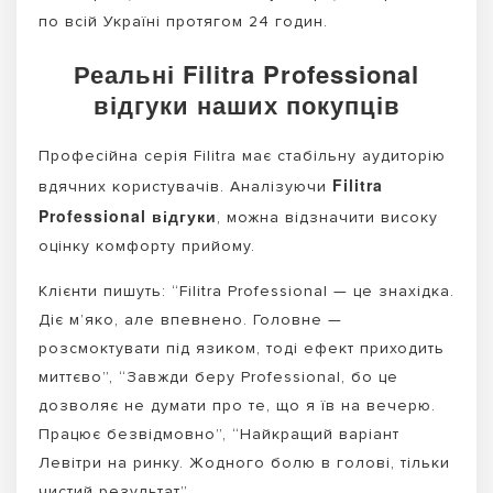
по всій Україні протягом 24 годин.
Реальні Filitra Professional
відгуки наших покупців
Професійна серія Filitra має стабільну аудиторію
Filitra
вдячних користувачів. Аналізуючи
Professional відгуки
, можна відзначити високу
оцінку комфорту прийому.
Клієнти пишуть: “Filitra Professional — це знахідка.
Діє м’яко, але впевнено. Головне —
розсмоктувати під язиком, тоді ефект приходить
миттєво”, “Завжди беру Professional, бо це
дозволяє не думати про те, що я їв на вечерю.
Працює безвідмовно”, “Найкращий варіант
Левітри на ринку. Жодного болю в голові, тільки
чистий результат”.