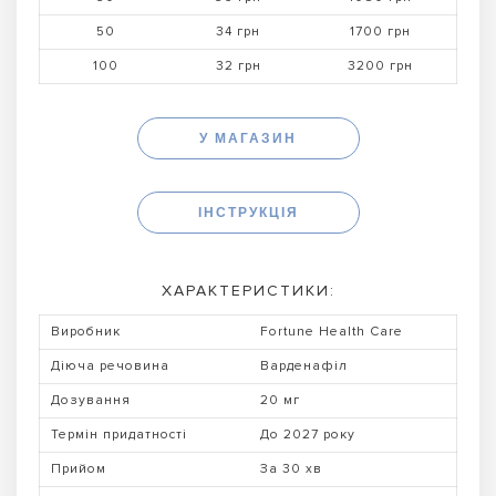
50
34 грн
1700 грн
100
32 грн
3200 грн
У МАГАЗИН
ІНСТРУКЦІЯ
ХАРАКТЕРИСТИКИ:
Виробник
Fortune Health Care
Діюча речовина
Варденафіл
Дозування
20 мг
Термін придатності
До 2027 року
Прийом
За 30 хв