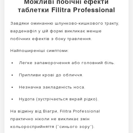
Можливі побічні ефекти
таблетки Filitra Professional
Завдяки оминанню шлунково-кишкового тракту,
варденафіл у цій формі викликає менше
побічних ефектів з боку травлення.
Найпоширеніші симптоми:
Легке запаморочення або головний біль.
Припливи крові до обличчя.
Незначна закладеність носа.
Нудота (зустрічається вкрай рідко).
На відміну від Віагри, Filitra Professional
практично ніколи не викликає змін
кольоросприйняття (“синього зору”).