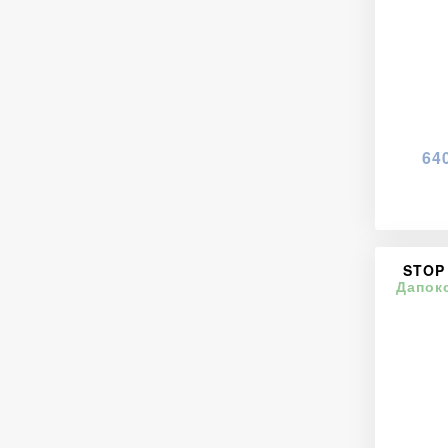
64
STOP
Дапок