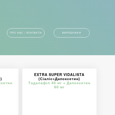
ПРО НАС / КОНТАКТИ
ВИРОБНИКИ
EXTRA SUPER VIDALISTA
)
(Сіаліс+Дапоксетин)
ксетин
Тадалафіл 40 мг + Дапоксетин
60 мг