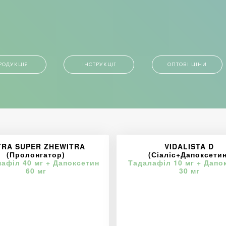
РОДУКЦІЯ
ІНСТРУКЦІЇ
ОПТОВІ ЦІНИ
TRA SUPER ZHEWITRA
VIDALISTA D
(Пролонгатор)
(Сіаліс+Дапоксетин
афіл 40 мг + Дапоксетин
Тадалафіл 10 мг + Дапо
60 мг
30 мг