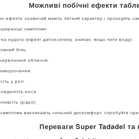
Можливі побічні ефекти табле
ні ефекти зазвичай мають легкий характер і проходять са
ширеніші симптоми:
ка нудота (ефект дапоксетину, зникає, якщо пити воду).
овний біль.
червоніння обличчя.
паморочення.
ість у роті.
кладеність носа.
ливість (рідко).
симптоми викликають сильний дискомфорт, спробуйте прий
Переваги Super Tadadel та 