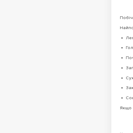
Побіч
Найпо
Лег
Гол
По
За
Сух
За
Сон
Якщо 