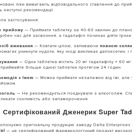
новані ліки вимагають відповідального ставлення до при
ть наступні рекомендації.
ла застосування:
с прийому
— Приймати таблетку за 40-60 хвилин до планов
рібен час для засвоєння, а тадалафіл починає діяти трохи
осіб вживання
повною скля
— Ковтати цілою, запиваючи
омагає уникнути нудоти, яку іноді викликає дапоксетин, і
зування
— Одна таблетка містить 20 мг тадалафілу + 60 мг
 приймайте більше однієї таблетки протягом 24 годин.
аємодія з їжею
— Можна приймати незалежно від їжі, але 
ийомом.
коголь
— Не рекомендується поєднувати з алкоголем. Спи
кликати сонливість або запаморочення.
Сертифікований Дженерик Super Tadad
опонуємо оригінальну продукцію заводу Delta Enterprises 
el
— це сертифікований фармакологічний продукт високої 