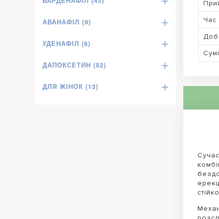
ВАРДЕНАФІЛ (43)
При
Час 
АВАНАФІЛ (9)
Доб
УДЕНАФІЛ (6)
Сумі
ДАПОКСЕТИН (52)
ДЛЯ ЖІНОК (13)
Сучас
комбі
бездо
ерекц
стійк
Механ
розсл