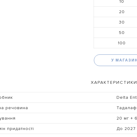
10
20
30
50
100
У МАГАЗИ
ХАРАКТЕРИСТИКИ
обник
Delta Ent
ча речовина
Тадалаф
ування
20 мг + 
ін придатності
До 2027