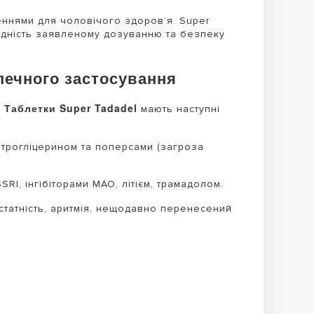
шеннями для чоловічого здоров’я. Super
відність заявленому дозуванню та безпеку
печного застосування
Таблетки Super Tadadel
.
мають наступні
трогліцерином та поперсами (загроза
I, інгібіторами МАО, літієм, трамадолом.
статність, аритмія, нещодавно перенесений