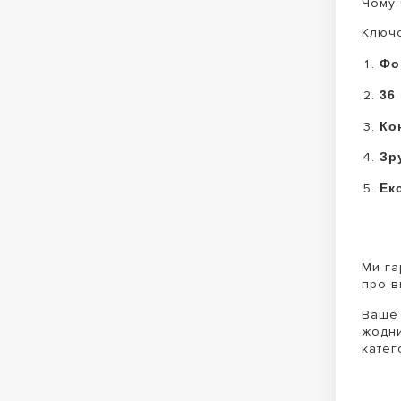
Чому 
Ключо
Фо
36 
Ко
Зр
Ек
Ми га
про в
Ваше 
жодни
катег