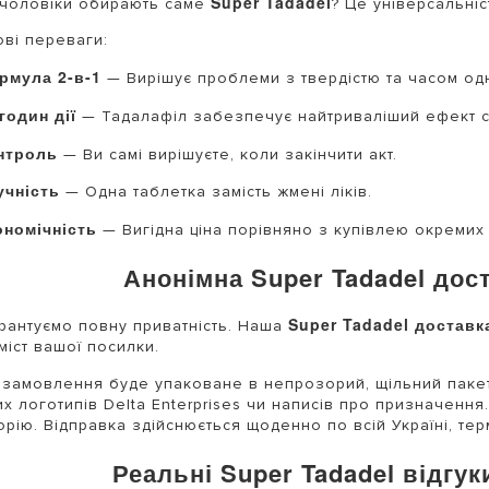
Super Tadadel
чоловіки обирають саме
? Це універсальніс
ві переваги:
рмула 2-в-1
— Вирішує проблеми з твердістю та часом од
годин дії
— Тадалафіл забезпечує найтриваліший ефект сер
нтроль
— Ви самі вирішуєте, коли закінчити акт.
учність
— Одна таблетка замість жмені ліків.
ономічність
— Вигідна ціна порівняно з купівлею окремих 
Анонімна Super Tadadel дос
Super Tadadel доставк
рантуємо повну приватність. Наша
міст вашої посилки.
замовлення буде упаковане в непрозорий, щільний пакет
х логотипів Delta Enterprises чи написів про призначення
орію. Відправка здійснюється щоденно по всій Україні, терм
Реальні Super Tadadel відгу