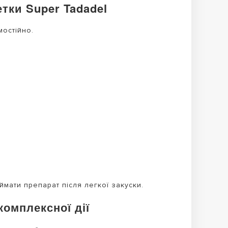
тки Super Tadadel
мостійно.
мати препарат після легкої закуски.
комплексної дії