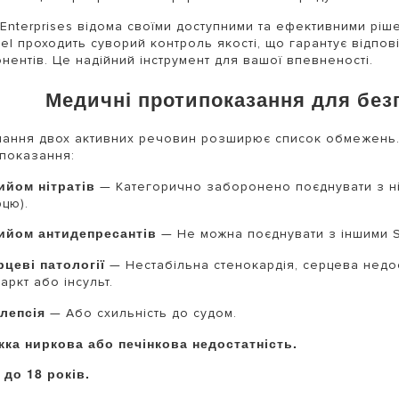
 Enterprises відома своїми доступними та ефективними рі
el проходить суворий контроль якості, що гарантує відпо
нентів. Це надійний інструмент для вашої впевненості.
Медичні протипоказання для без
ання двох активних речовин розширює список обмежень
показання:
ийом нітратів
— Категорично заборонено поєднувати з ні
цю).
ийом антидепресантів
— Не можна поєднувати з іншими SSR
рцеві патології
— Нестабільна стенокардія, серцева недо
аркт або інсульт.
ілепсія
— Або схильність до судом.
жка ниркова або печінкова недостатність.
 до 18 років.