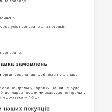
ть та свобода.
ночасно.
ед усіх препаратів для потенції.
препаратів.
тавка замовлень
а
організована так, щоб ніхто не дізнався
 або нейтральну коробку. На ній не буде
. У декларації пошти ми вказуємо нейтральну
ін доставки — 1-3 дні.
ки наших покупців