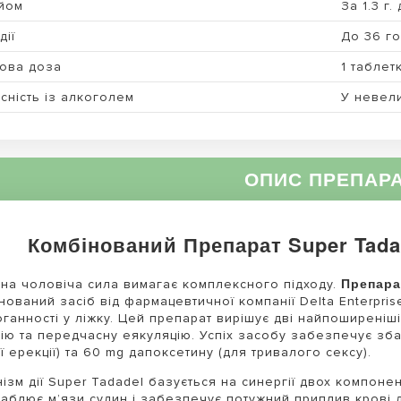
йом
За 1.3 г.
дії
До 36 г
ова доза
1 таблет
сність із алкоголем
У невели
ОПИС ПРЕПАР
Комбінований Препарат Super Tada
Препара
на чоловіча сила вимагає комплексного підходу.
нований засіб від фармацевтичної компанії Delta Enterprise
ганності у ліжку. Цей препарат вирішує дві найпоширеніш
ію та передчасну еякуляцію. Успіх засобу забезпечує зб
ої ерекції) та 60 mg дапоксетину (для тривалого сексу).
ізм дії Super Tadadel базується на синергії двох компоне
аблює м’язи судин і забезпечує потужний приплив крові д