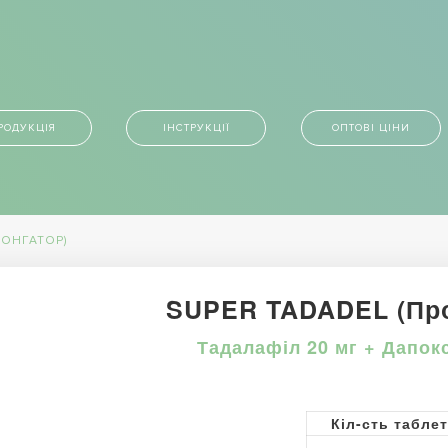
РОДУКЦІЯ
ІНСТРУКЦІЇ
ОПТОВІ ЦІНИ
ЛОНГАТОР)
SUPER TADADEL (Про
Тадалафіл 20 мг + Дапок
Кіл-сть табле