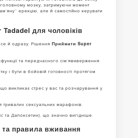
в головному мозку, затримуючи момент
ам’яну” ерекцію, але й самостійно керувати
 Tadadel для чоловіків
Приймати Super
все й одразу. Рішення
функції та передчасного сім’явиверження.
ку і бути в бойовій готовності протягом
що викликає стрес у вас та розчарування у
 тривалих сексуальних марафонів.
с та Дапоксетин), що значно вигідніше.
я та правила вживання