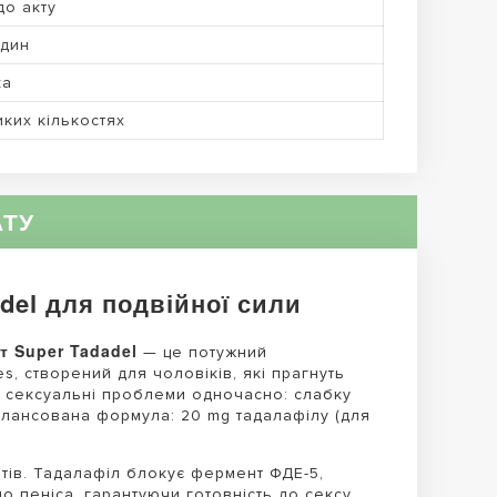
 до акту
один
ка
ких кількостях
АТУ
del для подвійної сили
т Super Tadadel
— це потужний
s, створений для чоловіків, які прагнуть
і сексуальні проблеми одночасно: слабку
алансована формула: 20 mg тадалафілу (для
нтів. Тадалафіл блокує фермент ФДЕ-5,
о пеніса, гарантуючи готовність до сексу