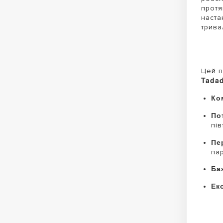
протя
наста
трива
Цей п
Tadad
Ко
По
пів
Пе
па
Ба
Ек