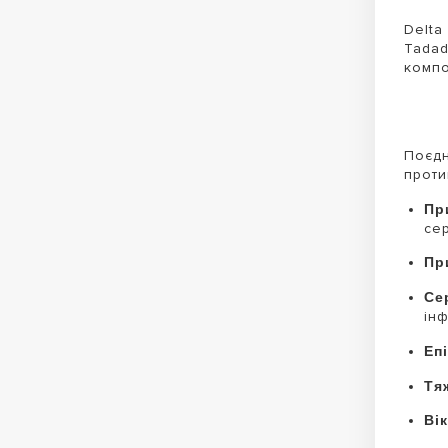
Delta
Tadad
компо
Поєдн
проти
Пр
сер
Пр
Се
інф
Еп
Тя
Вік