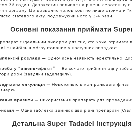
гом 36 годин. Дапоксетин впливає на рівень серотоніну 
ння оргазму. Це дозволяє чоловікові не лише отримати “к
лістю статевого акту, подовжуючи його у 3-4 рази.
Основні показання приймати Super
репарат є ідеальним вибором для тих, хто хоче отримати 
el
є найбільш обґрунтованим у наступних випадках:
мплексні розлади
— Одночасна наявність еректильної дис
треба у “вікенд-ефекті”
— Ви хочете прийняти одну таблет
тори доби (завдяки тадалафілу).
редчасна еякуляція
— Неможливість контролювати фінал, 
ртнерки.
жання вразити
— Використання препарату для проведення
ономія
— Одна таблетка замінює два різні препарати (Сіалі
Детальна Super Tadadel інструкці