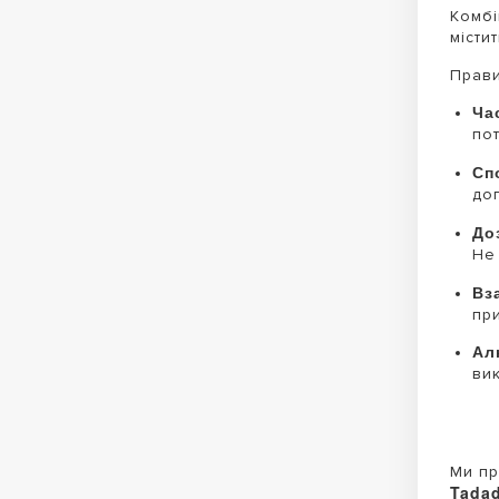
Комбі
місти
Прави
Ча
пот
Сп
доп
До
Не
Вз
пр
Ал
ви
Ми пр
Tadad