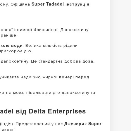
Super Tadadel інструкція
йому. Офіційна
аної інтимної близькості. Дапоксетину
 раніше.
нкою води
. Велика кількість рідини
 прискорює дію.
 дапоксетину. Це стандартна добова доза.
уникайте надмірно жирної вечері перед
ртне може нівелювати дію дапоксетину та
el від Delta Enterprises
Дженерик Super
(Індія). Представлений у нас
якості.