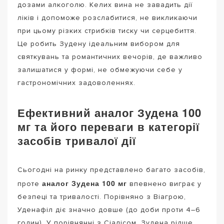
дозами алкоголю. Келих вина не завадить дії
ліків і допоможе розслабитися, не викликаючи
при цьому різких стрибків тиску чи серцебиття.
Це робить Зудену ідеальним вибором для
святкувань та романтичних вечорів, де важливо
залишатися у формі, не обмежуючи себе у
гастрономічних задоволеннях.
Ефективний аналог Зудена 100
мг та його переваги в категорії
засобів тривалої дії
Сьогодні на ринку представлено багато засобів,
аналог Зудена 100 мг
проте
впевнено виграє у
безпеці та тривалості. Порівняно з Віагрою,
Уденафіл діє значно довше (до доби проти 4–6
годин). У порівнянні з Сіалісом, Зудена рідше