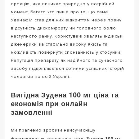
ерекцію, яка виникає природно у потрібний
момент. Багато хто пише про те, що саме
Уденафіл став для них відкриттям через повну
відсутність дискомфорту чи головного болю
наступного ранку. Користувачі хвалять індійські
дженерики за стабільно високу якість та
можливість повернути спонтанність у стосунки.
Репутація препарату як надійного та сучасного
засобу підкріплюється сотнями успішних історій
чоловіків по всій Україні.
Вигідна Зудена 100 мг ціна та
економія при онлайн
замовленні
Ми прагнемо зробити найсучаснішу
Зудена 100 мг
фармакологію доступною, тому