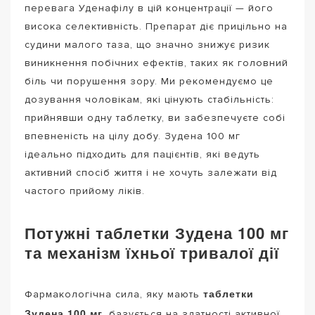
перевага Уденафілу в цій концентрації — його
висока селективність. Препарат діє прицільно на
судини малого таза, що значно знижує ризик
виникнення побічних ефектів, таких як головний
біль чи порушення зору. Ми рекомендуємо це
дозування чоловікам, які цінують стабільність:
прийнявши одну таблетку, ви забезпечуєте собі
впевненість на цілу добу. Зудена 100 мг
ідеально підходить для пацієнтів, які ведуть
активний спосіб життя і не хочуть залежати від
частого прийому ліків.
Потужні таблетки Зудена 100 мг
та механізм їхньої тривалої дії
таблетки
Фармакологічна сила, яку мають
Зудена 100 мг
, базується на здатності активної