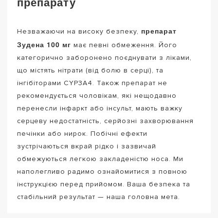
препарату
препарат
Незважаючи на високу безпеку,
Зудена 100 мг
має певні обмеження. Його
категорично заборонено поєднувати з ліками,
що містять нітрати (від болю в серці), та
інгібіторами CYP3A4. Також препарат не
рекомендується чоловікам, які нещодавно
перенесли інфаркт або інсульт, мають важку
серцеву недостатність, серйозні захворювання
печінки або нирок. Побічні ефекти
зустрічаються вкрай рідко і зазвичай
обмежуються легкою закладеністю носа. Ми
наполегливо радимо ознайомитися з повною
інструкцією перед прийомом. Ваша безпека та
стабільний результат — наша головна мета.