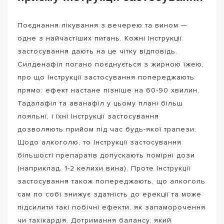
Поєднання лікування з вечерею та вином —
одне з найчастіших питань. Кожні Інструкції
застосування дають на це чітку відповідь.
Силденафіл погано поєднується з жирною їжею,
про що Інструкції застосування попереджають
прямо: ефект настане пізніше на 60-90 хвилин.
Тадалафіл та аванафіл у цьому плані більш
лояльні, і їхні Інструкції застосування
дозволяють прийом під час будь-якої трапези.
Щодо алкоголю, то Інструкції застосування
більшості препаратів допускають помірні дози
(наприклад, 1-2 келихи вина). Проте Інструкції
застосування також попереджають, що алкоголь
сам по собі знижує здатність до ерекції та може
підсилити такі побічні ефекти, як запаморочення
чи тахікардія. Дотримання балансу, який