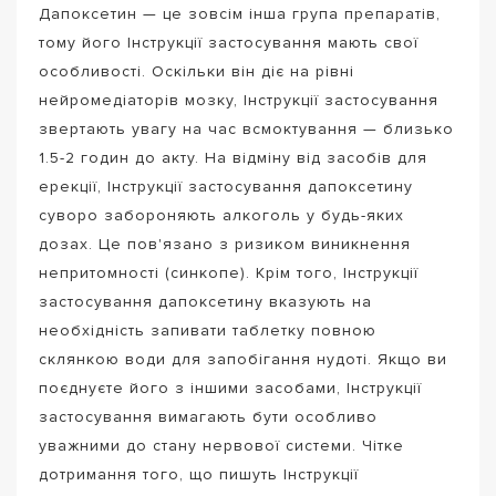
Дапоксетин — це зовсім інша група препаратів,
тому його Інструкції застосування мають свої
особливості. Оскільки він діє на рівні
нейромедіаторів мозку, Інструкції застосування
звертають увагу на час всмоктування — близько
1.5-2 годин до акту. На відміну від засобів для
ерекції, Інструкції застосування дапоксетину
суворо забороняють алкоголь у будь-яких
дозах. Це пов'язано з ризиком виникнення
непритомності (синкопе). Крім того, Інструкції
застосування дапоксетину вказують на
необхідність запивати таблетку повною
склянкою води для запобігання нудоті. Якщо ви
поєднуєте його з іншими засобами, Інструкції
застосування вимагають бути особливо
уважними до стану нервової системи. Чітке
дотримання того, що пишуть Інструкції