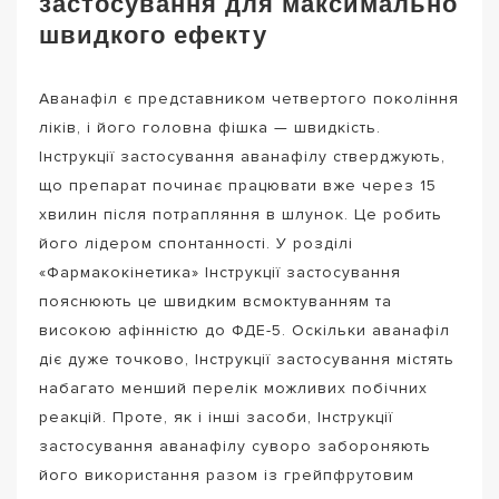
застосування для максимально
швидкого ефекту
Аванафіл є представником четвертого покоління
ліків, і його головна фішка — швидкість.
Інструкції застосування аванафілу стверджують,
що препарат починає працювати вже через 15
хвилин після потрапляння в шлунок. Це робить
його лідером спонтанності. У розділі
«Фармакокінетика» Інструкції застосування
пояснюють це швидким всмоктуванням та
високою афінністю до ФДЕ-5. Оскільки аванафіл
діє дуже точково, Інструкції застосування містять
набагато менший перелік можливих побічних
реакцій. Проте, як і інші засоби, Інструкції
застосування аванафілу суворо забороняють
його використання разом із грейпфрутовим