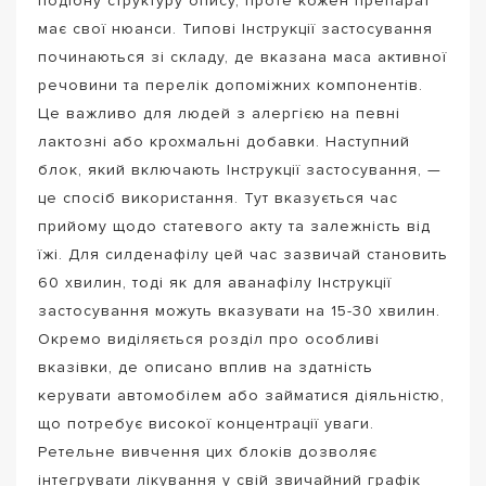
подібну структуру опису, проте кожен препарат
має свої нюанси. Типові Інструкції застосування
починаються зі складу, де вказана маса активної
речовини та перелік допоміжних компонентів.
Це важливо для людей з алергією на певні
лактозні або крохмальні добавки. Наступний
блок, який включають Інструкції застосування, —
це спосіб використання. Тут вказується час
прийому щодо статевого акту та залежність від
їжі. Для силденафілу цей час зазвичай становить
60 хвилин, тоді як для аванафілу Інструкції
застосування можуть вказувати на 15-30 хвилин.
Окремо виділяється розділ про особливі
вказівки, де описано вплив на здатність
керувати автомобілем або займатися діяльністю,
що потребує високої концентрації уваги.
Ретельне вивчення цих блоків дозволяє
інтегрувати лікування у свій звичайний графік