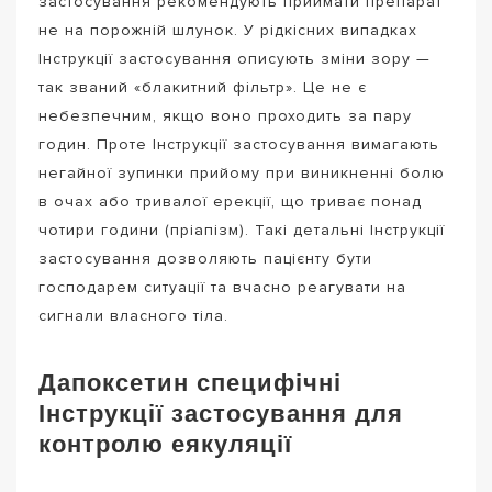
застосування рекомендують приймати препарат
не на порожній шлунок. У рідкісних випадках
Інструкції застосування описують зміни зору —
так званий «блакитний фільтр». Це не є
небезпечним, якщо воно проходить за пару
годин. Проте Інструкції застосування вимагають
негайної зупинки прийому при виникненні болю
в очах або тривалої ерекції, що триває понад
чотири години (пріапізм). Такі детальні Інструкції
застосування дозволяють пацієнту бути
господарем ситуації та вчасно реагувати на
сигнали власного тіла.
Дапоксетин специфічні
Інструкції застосування для
контролю еякуляції