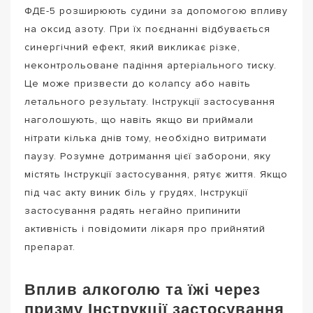
ФДЕ-5 розширюють судини за допомогою впливу
на оксид азоту. При їх поєднанні відбувається
синергічний ефект, який викликає різке,
неконтрольоване падіння артеріального тиску.
Це може призвести до колапсу або навіть
летального результату. Інструкції застосування
наголошують, що навіть якщо ви приймали
нітрати кілька днів тому, необхідно витримати
паузу. Розумне дотримання цієї заборони, яку
містять Інструкції застосування, рятує життя. Якщо
під час акту виник біль у грудях, Інструкції
застосування радять негайно припинити
активність і повідомити лікаря про прийнятий
препарат.
Вплив алкоголю та їжі через
призму Інструкції застосування