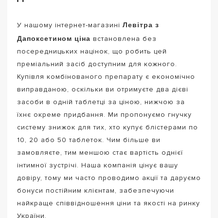
Левітра з
У нашому інтернет-магазині
Дапоксетином ціна
встановлена без
посередницьких націнок, що робить цей
преміальний засіб доступним для кожного.
Купівля комбінованого препарату є економічно
виправданою, оскільки ви отримуєте два дієві
засоби в одній таблетці за ціною, нижчою за
їхнє окреме придбання. Ми пропонуємо гнучку
систему знижок для тих, хто купує блістерами по
10, 20 або 50 таблеток. Чим більше ви
замовляєте, тим меншою стає вартість однієї
інтимної зустрічі. Наша компанія цінує вашу
довіру, тому ми часто проводимо акції та даруємо
бонуси постійним клієнтам, забезпечуючи
найкраще співвідношення ціни та якості на ринку
України.