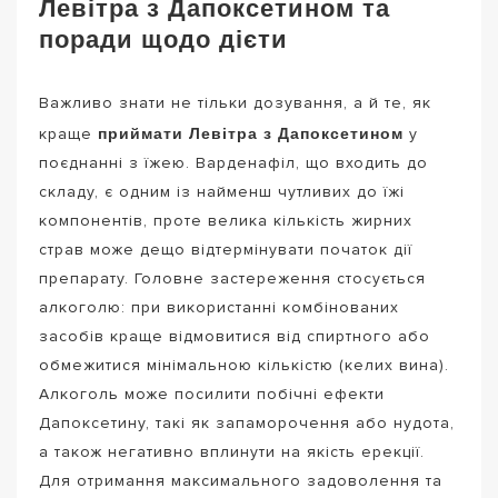
Левітра з Дапоксетином та
поради щодо дієти
Важливо знати не тільки дозування, а й те, як
приймати Левітра з Дапоксетином
краще
у
поєднанні з їжею. Варденафіл, що входить до
складу, є одним із найменш чутливих до їжі
компонентів, проте велика кількість жирних
страв може дещо відтермінувати початок дії
препарату. Головне застереження стосується
алкоголю: при використанні комбінованих
засобів краще відмовитися від спиртного або
обмежитися мінімальною кількістю (келих вина).
Алкоголь може посилити побічні ефекти
Дапоксетину, такі як запаморочення або нудота,
а також негативно вплинути на якість ерекції.
Для отримання максимального задоволення та