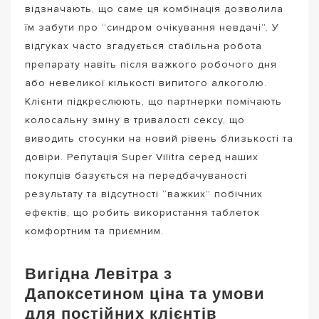
відзначають, що саме ця комбінація дозволила
їм забути про “синдром очікування невдачі”. У
відгуках часто згадується стабільна робота
препарату навіть після важкого робочого дня
або невеликої кількості випитого алкоголю.
Клієнти підкреслюють, що партнерки помічають
колосальну зміну в тривалості сексу, що
виводить стосунки на новий рівень близькості та
довіри. Репутація Super Vilitra серед наших
покупців базується на передбачуваності
результату та відсутності “важких” побічних
ефектів, що робить використання таблеток
комфортним та приємним.
Вигідна Левітра з
Дапоксетином ціна та умови
для постійних клієнтів