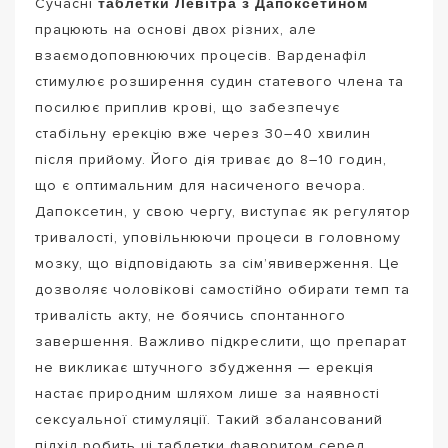
таблетки Левітра з Дапоксетином
Сучасні
працюють на основі двох різних, але
взаємодоповнюючих процесів. Варденафіл
стимулює розширення судин статевого члена та
посилює приплив крові, що забезпечує
стабільну ерекцію вже через 30–40 хвилин
після прийому. Його дія триває до 8–10 годин,
що є оптимальним для насиченого вечора.
Дапоксетин, у свою чергу, виступає як регулятор
тривалості, уповільнюючи процеси в головному
мозку, що відповідають за сім’явиверження. Це
дозволяє чоловікові самостійно обирати темп та
тривалість акту, не боячись спонтанного
завершення. Важливо підкреслити, що препарат
не викликає штучного збудження — ерекція
настає природним шляхом лише за наявності
сексуальної стимуляції. Такий збалансований
підхід робить ці таблетки фаворитом серед