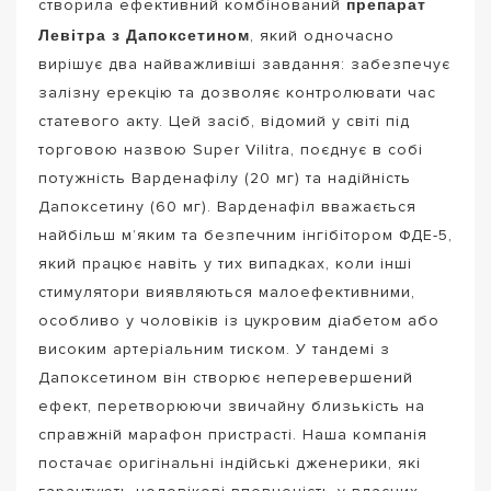
препарат
створила ефективний комбінований
Левітра з Дапоксетином
, який одночасно
вирішує два найважливіші завдання: забезпечує
залізну ерекцію та дозволяє контролювати час
статевого акту. Цей засіб, відомий у світі під
торговою назвою Super Vilitra, поєднує в собі
потужність Варденафілу (20 мг) та надійність
Дапоксетину (60 мг). Варденафіл вважається
найбільш м’яким та безпечним інгібітором ФДЕ-5,
який працює навіть у тих випадках, коли інші
стимулятори виявляються малоефективними,
особливо у чоловіків із цукровим діабетом або
високим артеріальним тиском. У тандемі з
Дапоксетином він створює неперевершений
ефект, перетворюючи звичайну близькість на
справжній марафон пристрасті. Наша компанія
постачає оригінальні індійські дженерики, які