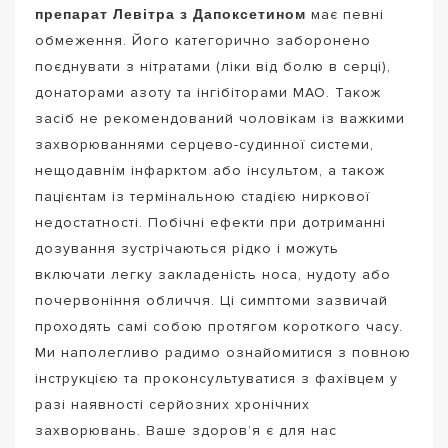
препарат Левітра з Дапоксетином
має певні
обмеження. Його категорично заборонено
поєднувати з нітратами (ліки від болю в серці),
донаторами азоту та інгібіторами МАО. Також
засіб не рекомендований чоловікам із важкими
захворюваннями серцево-судинної системи,
нещодавнім інфарктом або інсультом, а також
пацієнтам із термінальною стадією ниркової
недостатності. Побічні ефекти при дотриманні
дозування зустрічаються рідко і можуть
включати легку закладеність носа, нудоту або
почервоніння обличчя. Ці симптоми зазвичай
проходять самі собою протягом короткого часу.
Ми наполегливо радимо ознайомитися з повною
інструкцією та проконсультуватися з фахівцем у
разі наявності серйозних хронічних
захворювань. Ваше здоров’я є для нас