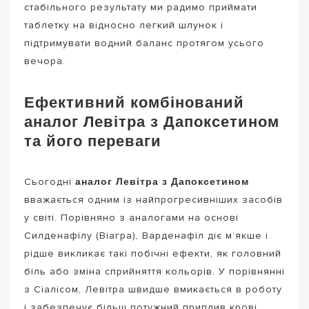
стабільного результату ми радимо приймати
таблетку на відносно легкий шлунок і
підтримувати водний баланс протягом усього
вечора.
Ефективний комбінований
аналог Левітра з Дапоксетином
та його переваги
аналог Левітра з Дапоксетином
Сьогодні
вважається одним із найпрогресивніших засобів
у світі. Порівняно з аналогами на основі
Силденафілу (Віагра), Варденафіл діє м’якше і
рідше викликає такі побічні ефекти, як головний
біль або зміна сприйняття кольорів. У порівнянні
з Сіалісом, Левітра швидше вмикається в роботу
і забезпечує більш потужний приплив крові