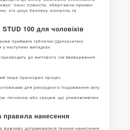
ожує” пеніс повністю, зберігаючи приємні
их, хто цінує безпеку, контроль та
 STUD 100 для чоловіків
може приймати таблетки (Дапоксетин).
 у наступних випадках:
 призводить до миттєвого сім’явиверження.
кий лише прискорює процес.
оловіками для рекордного подовження акту.
ом, печінкою або серцем, що унеможливлює
а правила нанесення
тю важливо дотримуватися техніки нанесення.