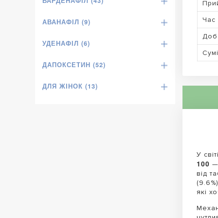
ВАРДЕНАФІЛ (43)
При
Час 
АВАНАФІЛ (9)
Доб
УДЕНАФІЛ (6)
Сумі
ДАПОКСЕТИН (52)
ДЛЯ ЖІНОК (13)
У сві
100
— 
від т
(9.6%
які х
Механ
чутли