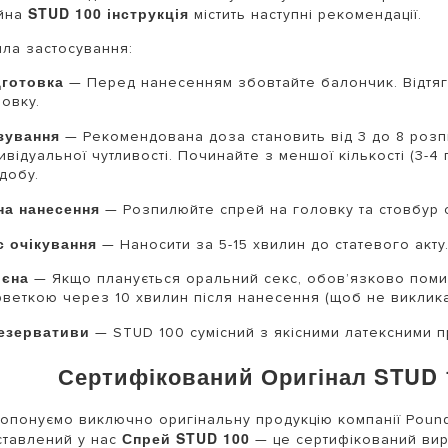
STUD 100 інструкція
ійна
містить наступні рекомендації.
ла застосування:
дготовка
— Перед нанесенням збовтайте балончик. Відтягн
овку.
зування
— Рекомендована доза становить від 3 до 8 розп
дивідуальної чутливості. Починайте з меншої кількості (3
добу.
на нанесення
— Розпилюйте спрей на головку та стовбур 
с очікування
— Наносити за 5-15 хвилин до статевого акту.
ієна
— Якщо планується оральний секс, обов’язково поми
рветкою через 10 хвилин після нанесення (щоб не викликат
езервативи
— STUD 100 сумісний з якісними латексними 
Сертифікований Оригінал STUD 1
опонуємо виключно оригінальну продукцію компанії Pound I
Спрей STUD 100
тавлений у нас
— це сертифікований вир