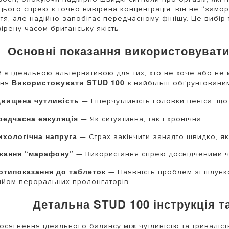
цього спрею є точно вивірена концентрація: він не “замор
ття, але надійно запобігає передчасному фінішу. Це вибір т
ірену часом британську якість.
Основні показання використовувати
 є ідеальною альтернативою для тих, хто не хоче або не 
Використовувати STUD 100
ння
є найбільш обґрунтованим
двищена чутливість
— Гіперчутливість головки пеніса, що
редчасна еякуляція
— Як ситуативна, так і хронічна.
ихологічна напруга
— Страх закінчити занадто швидко, я
жання “марафону”
— Використання спрею досвідченими ч
отипоказання до таблеток
— Наявність проблем зі шлунк
ийом пероральних пролонгаторів.
Детальна STUD 100 інструкція т
осягнення ідеального балансу між чутливістю та триваліс