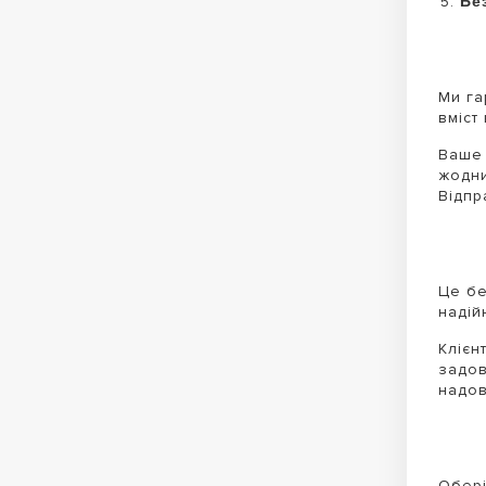
Бе
Ми га
вміст
Ваше 
жодни
Відпр
Це бе
надійн
Клієн
задов
надов
Обері