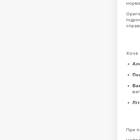
норма
Оригі
підро
справ
Хоча 
Ал
По
Ва
ваг
Літ
При п