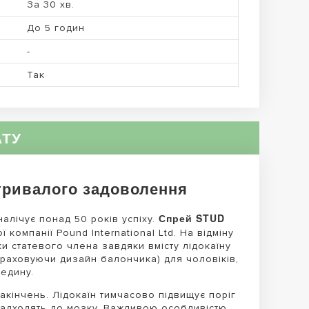
За 30 хв.
До 5 годин
-
Так
АТУ
тривалого задоволення
Спрей STUD
налічує понад 50 років успіху.
компанії Pound International Ltd. На відміну
ки статевого члена завдяки вмісту лідокаїну
 враховуючи дизайн балончика) для чоловіків,
редину.
закінчень. Лідокаїн тимчасово підвищує поріг
 надходять до мозку. Важливою особливістю