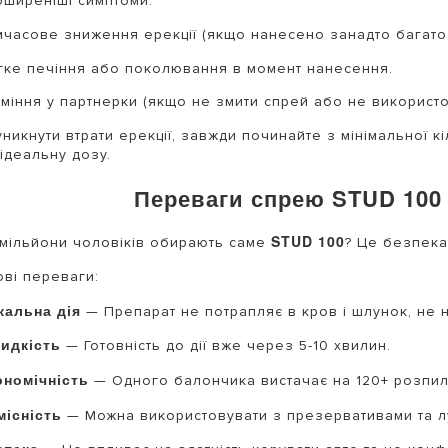
ширеніші симптоми:
мчасове зниження ерекції (якщо нанесено занадто багато
гке печіння або поколювання в момент нанесення.
іміння у партнерки (якщо не змити спрей або не використ
никнути втрати ерекції, завжди починайте з мінімальної к
ідеальну дозу.
Переваги спрею STUD 100 т
STUD 100
мільйони чоловіків обирають саме
? Це безпека
ві переваги:
кальна дія
— Препарат не потрапляє в кров і шлунок, не н
идкість
— Готовність до дії вже через 5-10 хвилин.
ономічність
— Одного балончика вистачає на 120+ розпиле
місність
— Можна використовувати з презервативами та л