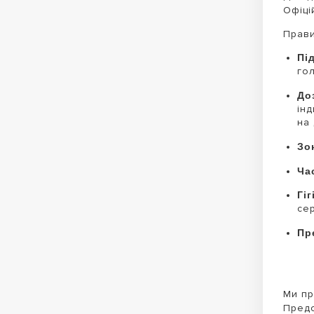
Офіц
Прави
Пі
гол
До
ін
на 
Зо
Ча
Гіг
се
Пр
Ми пр
Предс