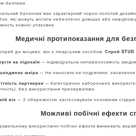
м безпеки.
нальний балончик має характерний чорно-золотий дизайн
бок, які можуть містити небезпечні домішки або невідпові
жність кожної упаковки.
Медичні протипоказання для без
Спрей STUD 
спрей діє місцево, він є лікарським засобом.
ергія на лідокаїн
— Індивідуальна непереносимість амідни
шкоджена шкіра
— Не наносити на подряпини, запалення 
гітність партнерки
— Категорично заборонено використову
ітність), без використання презерватива.
ній вік
— З обережністю застосовувати чоловікам старше 
Можливі побічні ефекти с
равильному використанні побічні ефекти виникають вкрай 