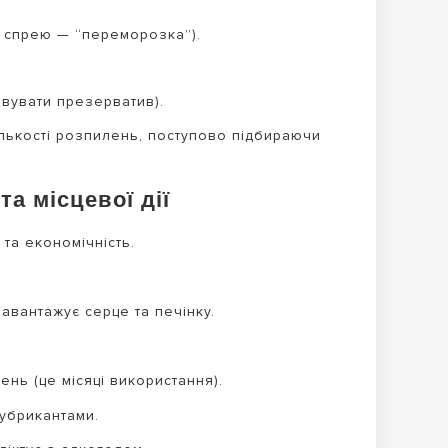
 спрею — “переморозка”).
овувати презерватив).
ількості розпилень, поступово підбираючи
а місцевої дії
 та економічність.
авантажує серце та печінку.
нь (це місяці використання).
убрикантами.