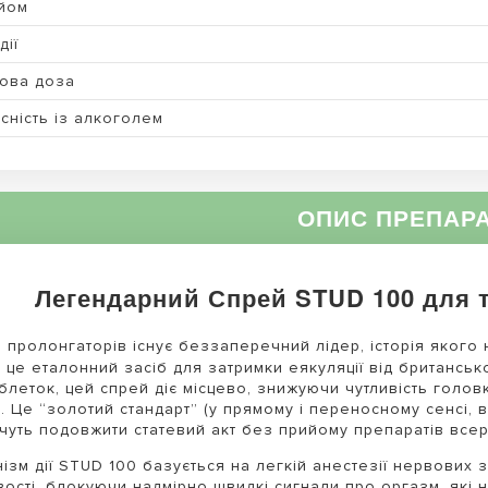
йом
дії
ова доза
сність із алкоголем
ОПИС ПРЕПАР
Легендарний Спрей STUD 100 для 
ті пролонгаторів існує беззаперечний лідер, історія якого 
це еталонний засіб для затримки еякуляції від британської 
аблеток, цей спрей діє місцево, знижуючи чутливість голов
). Це “золотий стандарт” (у прямому і переносному сенсі,
очуть подовжити статевий акт без прийому препаратів все
ізм дії STUD 100 базується на легкій анестезії нервових 
вості, блокуючи надмірно швидкі сигнали про оргазм, які