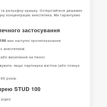
 та рельєфну кришку. Остерігайтеся дешевих
дну концентрацію анестетика. Ми гарантуємо
печного застосування
100
має наступні протипоказання:
х анестетиків.
або висипання на пенісі.
вати, якщо партнерка вагітна (або планує
65 років.
прею STUD 100
рідко.