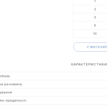
1
2
3
5
10
У МАГАЗИ
ХАРАКТЕРИСТИКИ
обник
ча речовина
ування
ін придатності