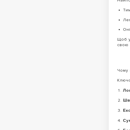
Найпо
Ти
Ле
Он
Щоб у
свою 
Чому 
Ключо
Ло
Шв
Ек
Су