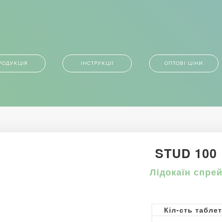
РОДУКЦІЯ
ІНСТРУКЦІЇ
ОПТОВІ ЦІНИ
STUD 100
Лідокаїн спре
Кіл-сть табле