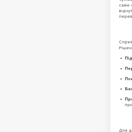
саме 
відчу
перев
Спрей
Ріше
Пі
Пе
Пс
Ба
Пр
пр
Для д