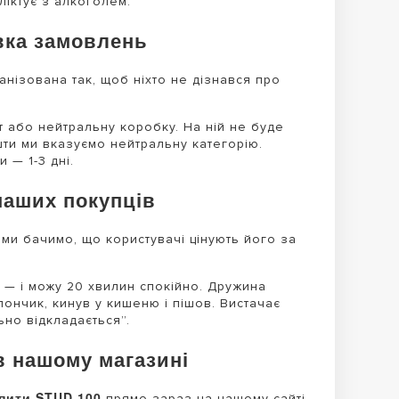
ліктує з алкоголем.
вка замовлень
анізована так, щоб ніхто не дізнався про
 або нейтральну коробку. На ній не буде
шти ми вказуємо нейтральну категорію.
 — 1-3 дні.
наших покупців
, ми бачимо, що користувачі цінують його за
и — і можу 20 хвилин спокійно. Дружина
лончик, кинув у кишеню і пішов. Вистачає
ьно відкладається”.
в нашому магазині
пити STUD 100
прямо зараз на нашому сайті