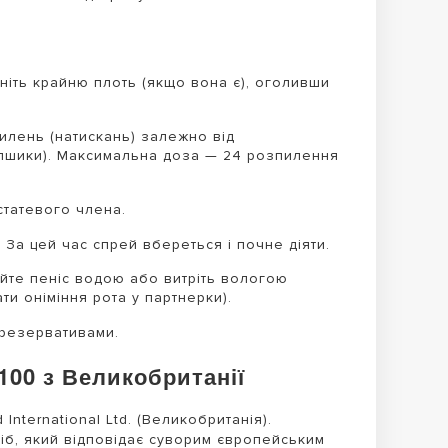
іть крайню плоть (якщо вона є), оголивши
илень (натискань) залежно від
-4 пшики). Максимальна доза — 24 розпилення
статевого члена.
 За цей час спрей вбереться і почне діяти.
йте пеніс водою або витріть вологою
и оніміння рота у партнерки).
презервативами.
00 з Великобританії
nternational Ltd. (Великобританія).
іб, який відповідає суворим європейським