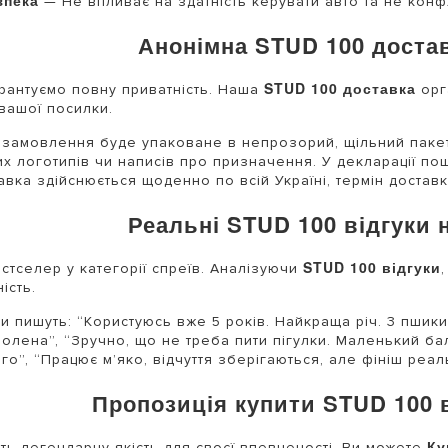
зпека
— Не впливає на здатність керувати авто та не конф
Анонімна STUD 100 доста
STUD 100 доставка
рантуємо повну приватність. Наша
орг
 вашої посилки.
замовлення буде упаковане в непрозорий, щільний пакет
х логотипів чи написів про призначення. У декларації по
авка здійснюється щоденно по всій Україні, термін доставки
Реальні STUD 100 відгуки 
STUD 100 відгуки
стселер у категорії спреїв. Аналізуючи
ість.
ти пишуть: “Користуюсь вже 5 років. Найкраща річ. 3 пшик
олена”, “Зручно, що не треба пити пігулки. Маленький ба
го”, “Працює м’яко, відчуття зберігаються, але фініш реал
Пропозиція купити STUD 100 
Ку
ть легендарну якість для своєї впевненості. Ви можете