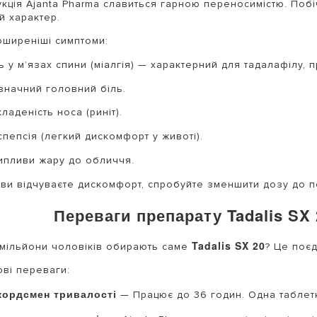
кція Ajanta Pharma славиться гарною переносимістю. Побі
й характер.
ширеніші симптоми:
ь у м’язах спини (міалгія) — характерний для тадалафілу, 
значний головний біль.
ладеність носа (риніт).
пепсія (легкий дискомфорт у животі).
ипливи жару до обличчя.
ви відчуваєте дискомфорт, спробуйте зменшити дозу до по
Переваги препарату Tadalis SX 
Tadalis SX 20
мільйони чоловіків обирають саме
? Це поєд
ві переваги:
кордсмен тривалості
— Працює до 36 годин. Одна таблетк