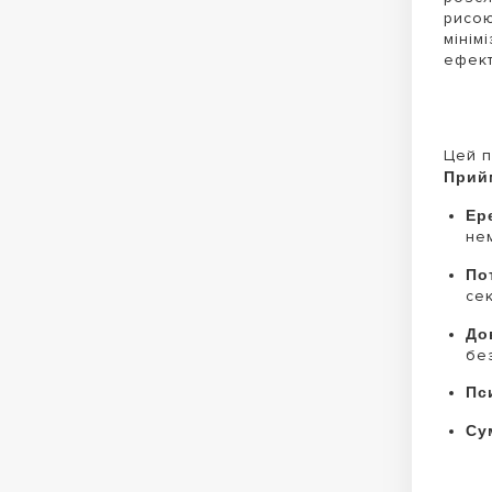
рисою
мінім
ефект
Цей п
Прийм
Ер
нем
По
се
До
без
Пс
Су