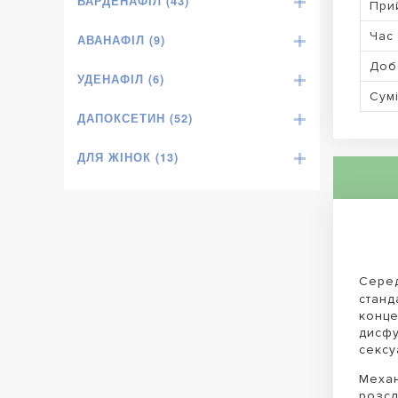
ВАРДЕНАФІЛ (43)
При
Час 
АВАНАФІЛ (9)
Доб
УДЕНАФІЛ (6)
Сумі
ДАПОКСЕТИН (52)
ДЛЯ ЖІНОК (13)
Серед
станд
конце
дисфу
сексу
Механ
розсл