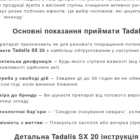
 продукції Ajanta є високий ступінь очищення активної реч
ізує ризик побічних ефектів. Це вибір чоловіків, які цінуют
 “вікенду”.
Основні показання приймати Tadal
репарат призначають як для разового покращення потенції,
ати Tadalis SX 20
є найбільш обґрунтованим у наступних
ектильна дисфункція
— Будь-якого ступеня важкості (від 
ожливості здійснити акт).
треба у свободі дій
— Завдяки дії до 36 годин ви не обм
ксом тоді, коли виникне бажання.
віра до бренду
— Ви шукаєте препарат від топового вироб
пеці складу.
ихологічні бар’єри
— “Синдром очікування невдачі”, коли
місність з життям
— Планується застілля або вечірка (пре
Детальна Tadalis SX 20 інструкці