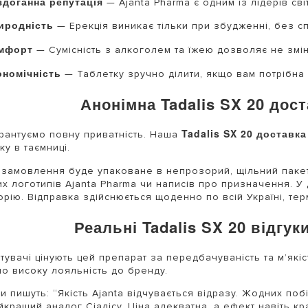
здоганна репутація
— Ajanta Pharma є одним із лідерів св
иродність
— Ерекція виникає тільки при збудженні, без с
мфорт
— Сумісність з алкоголем та їжею дозволяє не змін
ономічність
— Таблетку зручно ділити, якщо вам потрібна
Анонімна Tadalis SX 20 дос
Tadalis SX 20 доставка
рантуємо повну приватність. Наша
ку в таємниці.
замовлення буде упаковане в непрозорий, щільний пакет
х логотипів Ajanta Pharma чи написів про призначення. У
орію. Відправка здійснюється щоденно по всій Україні, терм
Реальні Tadalis SX 20 відгу
тувачі цінують цей препарат за передбачуваність та м’якіс
о високу лояльність до бренду.
ти пишуть: “Якість Ajanta відчувається відразу. Жодних поб
йкращий аналог Сіалісу. Ціна адекватна, а ефект навіть кр