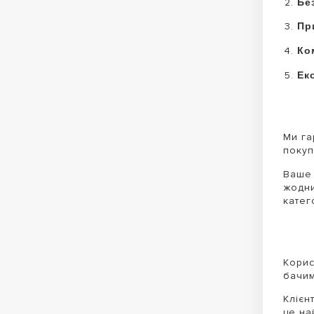
Бе
Пр
Ко
Ек
Ми га
покуп
Ваше 
жодни
катег
Корис
бачим
Клієн
це на