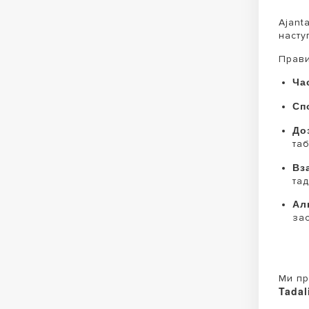
Ajant
насту
Прави
Ча
Сп
До
таб
Вз
тад
Ал
за
Ми пр
Tadal