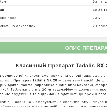
йом
За 1 г. 
дії
до 36 г
ова доза
20 мг
сність із алкоголем
У невел
ОПИС ПРЕПАР
Класичний Препарат Tadalis SX 
 величезної кількості дженериків на основі тадалафілу є
Препарат Tadalis SX 20
артом”.
— саме такий засіб. Це фл
рну Ajanta Pharma (виробника знаменитої Камагри), створ
нкції. Таблетки містять 20 мг тадалафілу — дозування, яке
альне збудження та підтримання здатності до ерекції прот
ізм дії Tadalis SX 20 базується на селективному інгібува
аблення гладких м’язів артерій і потужного наповнення пе