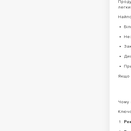
Проду
легки
Найпо
Біл
Не
Зак
Дис
Пр
Якщо 
Чому 
Ключо
Ре