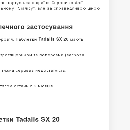
кспортується в країни Європи та Азії.
льному “Сіалісу”, але за справедливою ціною
печного застосування
Таблетки Tadalis SX 20
оров’я.
мають
трогліцерином та поперсами (загроза
 тяжка серцева недостатність,
ягом останніх 6 місяців.
тки Tadalis SX 20