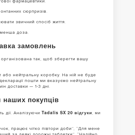
ітової фармацевтики.
понтанних сюрпризів.
ювати звичний спосіб життя.
 менша доза.
тавка замовлень
організована так, щоб зберегти вашу
 або нейтральну коробку. На ній не буде
 декларації пошти ми вказуємо нейтральну
ін доставки — 1-3 дні.
ки наших покупців
Tadalis SX 20 відгуки
ть дії. Аналізуючи
, ми
ічок, працює чітко півтори доби”, “Для мене
ащий за деякі дорожчі таблетки”, “Надійно.