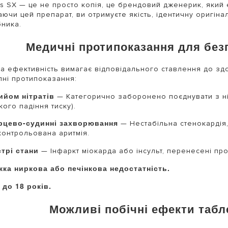
is SX — це не просто копія, це брендовий дженерик, який е
ючи цей препарат, ви отримуєте якість, ідентичну оригіна
ника.
Медичні протипоказання для без
а ефективність вимагає відповідального ставлення до зд
пні протипоказання:
ийом нітратів
— Категорично заборонено поєднувати з ні
кого падіння тиску).
рцево-судинні захворювання
— Нестабільна стенокардія,
контрольована аритмія.
стрі стани
— Інфаркт міокарда або інсульт, перенесені прот
жка ниркова або печінкова недостатність.
 до 18 років.
Можливі побічні ефекти табле