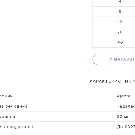
4
8
12
20
40
У МАГАЗИ
ХАРАКТЕРИСТИКИ
обник
Ajanta
ча речовина
Тадалаф
ування
20 мг
ін придатності
До 202