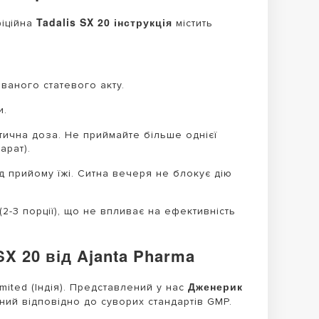
Tadalis SX 20 інструкція
фіційна
містить
ваного статевого акту.
и.
тична доза. Не приймайте більше однієї
арат).
 прийому їжі. Ситна вечеря не блокує дію
-3 порції), що не впливає на ефективність
X 20 від Ajanta Pharma
Дженерик
mited (Індія). Представлений у нас
ний відповідно до суворих стандартів GMP.