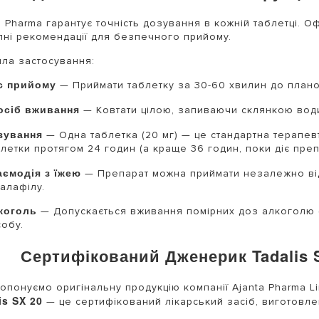
a Pharma гарантує точність дозування в кожній таблетці. О
пні рекомендації для безпечного прийому.
ла застосування:
с прийому
— Приймати таблетку за 30-60 хвилин до плано
осіб вживання
— Ковтати цілою, запиваючи склянкою вод
зування
— Одна таблетка (20 мг) — це стандартна терапев
летки протягом 24 годин (а краще 36 годин, поки діє преп
аємодія з їжею
— Препарат можна приймати незалежно від
алафілу.
коголь
— Допускається вживання помірних доз алкоголю (2
собу.
Сертифікований Дженерик Tadalis S
опонуємо оригінальну продукцію компанії Ajanta Pharma Li
is SX 20
— це сертифікований лікарський засіб, виготовле