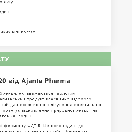
до акту
один
иких кількостях
АТУ
20 від Ajanta Pharma
 бренди, які вважаються “золотим
агманський продукт всесвітньо відомого
ений для ефективного лікування еректильної
 гарантує відновлення природної реакції на
ягом 36 годин.
нні ферменту ФДЕ-5. Це призводить до
черистих тіл пеніса кров’ю. Відмінною