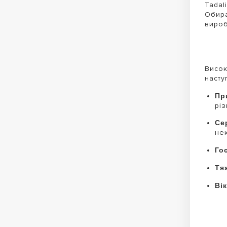
Tadal
Обира
вироб
Висок
насту
Пр
різ
Се
не
Го
Тя
Вік