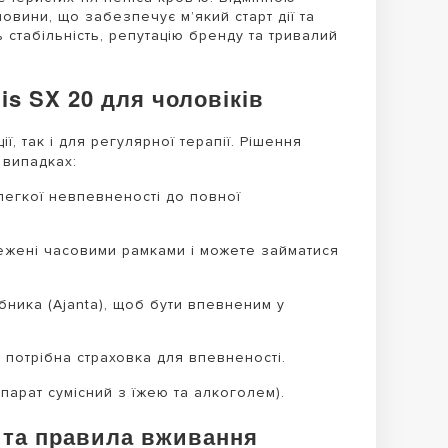
овини, що забезпечує м’який старт дії та
ь стабільність, репутацію бренду та тривалий
is SX 20 для чоловіків
 так і для регулярної терапії. Рішення
 випадках:
легкої невпевненості до повної
ежені часовими рамками і можете займатися
ника (Ajanta), щоб бути впевненим у
 потрібна страховка для впевненості.
парат сумісний з їжею та алкоголем).
я та правила вживання