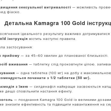
двищення сексуальної витривалості
— можливість провес
ред фіаско.
Детальна Kamagra 100 Gold інструк
осягнення ідеального результату важливо дотримуватися
old інструкція
містить наступні правила.
ла застосування:
с прийому
— за 45–60 хвилин до планованої близькості.
осіб вживання
— таблетку слід проковтнути цілою, запива
зування
— одна таблетка (100 мг) на добу є максимальн
комендується починати з 1/2 таблетки (50 мг).
аємодія з їжею
— силденафіл найкраще засвоюється натще
же дещо сповільнити настання ефекту.
коголь
— поєднання Kamagra 100 Gold із великими дозами
же знизити ефективність та підвищити навантаження на се