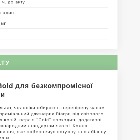
1 ч. до акту
 годин
 мг
АТУ
old для безкомпромісної
ли
льтат, чоловіки обирають перевірену часом
преміальний дженерик Віагри від світового
х копій, версія “Gold” проходить додаткові
іжнародним стандартам якості. Кожна
ування, яке забезпечує потужну та стабільну
илах.