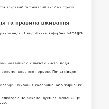
ти яскравий та тривалий акт без страху
ція та правила вживання
Kamagra
 рекомендацій виробника. Офіційна
ючи невеликою кількістю чистої води.
Початківцям
ою рекомендованою нормою.
серце. Вживання калорійної або жирної їжі
 алкоголю не рекомендується, оскільки це
рце.