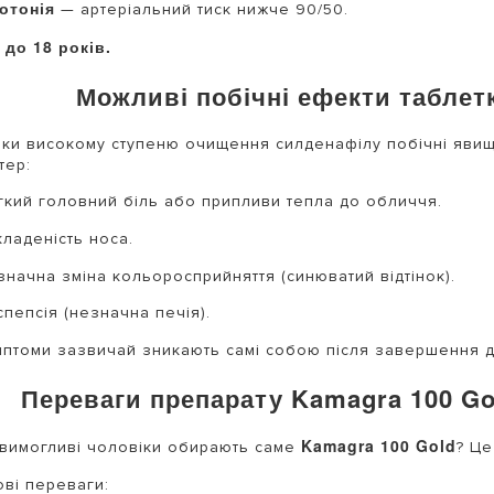
потонія
— артеріальний тиск нижче 90/50.
 до 18 років.
Можливі побічні ефекти таблет
ки високому ступеню очищення силденафілу побічні явища
тер:
гкий головний біль або припливи тепла до обличчя.
кладеність носа.
значна зміна кольоросприйняття (синюватий відтінок).
пепсія (незначна печія).
мптоми зазвичай зникають самі собою після завершення ді
Переваги препарату Kamagra 100 Gol
Kamagra 100 Gold
вимогливі чоловіки обирають саме
? Це
ві переваги: