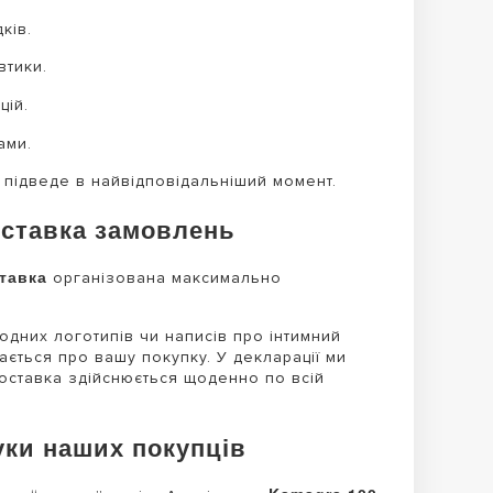
ків.
втики.
цій.
ами.
 підведе в найвідповідальніший момент.
оставка замовлень
тавка
організована максимально
дних логотипів чи написів про інтимний
нається про вашу покупку. У декларації ми
Доставка здійснюється щоденно по всій
уки наших покупців