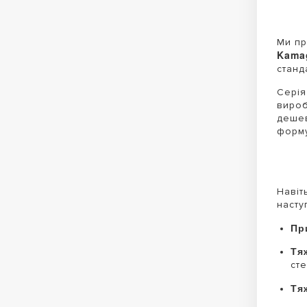
Ми пр
Kama
станд
Серія
вироб
дешев
форм
Навіт
насту
Пр
Тя
сте
Тя