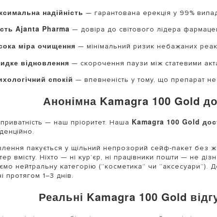
ксимальна надійність
— гарантована ерекція у 99% випад
ість Ajanta Pharma
— довіра до світового лідера фармаце
сока міра очищення
— мінімальний ризик небажаних реак
идке відновлення
— скорочення паузи між статевими акт
ихологічний спокій
— впевненість у тому, що препарат не
Анонімна Kamagra 100 Gold д
Kamagra 100 Gold дос
приватність — наш пріоритет. Наша
денційно.
лення пакується у щільний непрозорий сейф-пакет без жо
тер вмісту. Ніхто — ні кур’єр, ні працівники пошти — не діз
ємо нейтральну категорію (“косметика” чи “аксесуари”). 
ні протягом 1–3 днів.
Реальні Kamagra 100 Gold відг