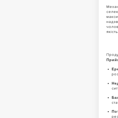
Механ
селек
макси
надзв
чолов
якіст
Проду
Прий
Ер
роз
Не
сит
Ба
ста
По
рез