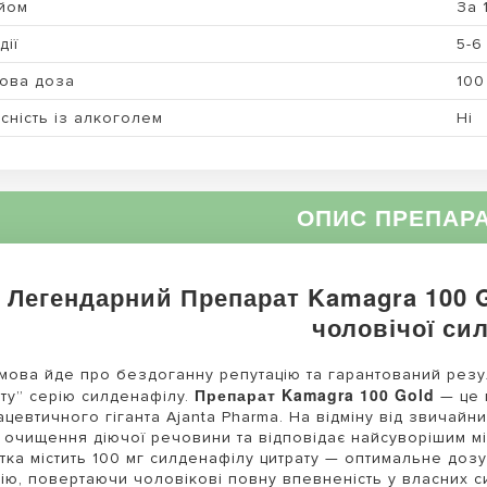
йом
За 
дії
5-6
ова доза
100
сність із алкоголем
Ні
ОПИС ПРЕПАР
Легендарний Препарат Kamagra 100 G
чоловічої си
мова йде про бездоганну репутацію та гарантований резу
Препарат Kamagra 100 Gold
ту” серію силденафілу.
— це 
цевтичного гіганта Ajanta Pharma.
На відміну від звичайни
 очищення діючої речовини та відповідає найсуворішим м
тка містить 100 мг силденафілу цитрату — оптимальне доз
ію, повертаючи чоловікові повну впевненість у власних с