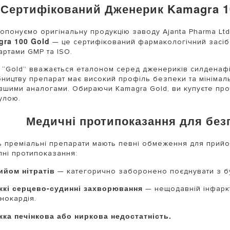
Сертифікований Дженерик Kamagra 10
опонуємо оригінальну продукцію заводу Ajanta Pharma Ltd.
gra 100 Gold
— це сертифікований фармакологічний засіб
артами GMP та ISO.
 “Gold” вважається еталоном серед дженериків силденаф
ництву препарат має високий профіль безпеки та мінімаль
шими аналогами. Обираючи Kamagra Gold, ви купуєте прод
улою.
Медичні протипоказання для без
ь преміальні препарати мають певні обмеження для прий
пні протипоказання:
ийом нітратів
— категорично заборонено поєднувати з бу
жкі серцево-судинні захворювання
— нещодавній інфаркт 
нокардія.
жка печінкова або ниркова недостатність.