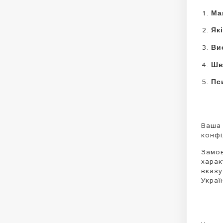
Ма
Як
Ви
Шв
Пс
Ваша 
конфі
Замов
харак
вказу
Украї