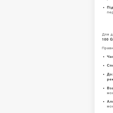
Пі
пе
Для д
100 G
Прави
Ча
Сп
До
ре
Вз
мо
Ал
мо