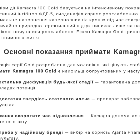
ізм дії Kamagra 100 Gold базується на інтенсивному покр
тивний інгібітор ФДЕ-5, силденафіл сприяє розслабленню г
мальне наповнення кавернозних тіл кров’ю під час секс
ичайно природно: еректильний відгук виникає лише за ная
ікові почуватися розслаблено. Ефект Kamagra Gold трива
ь інтимного життя.
Основні показання приймати Kamagra
кція серії Gold розроблена для чоловіків, які цінують стаб
мати Kamagra 100 Gold
є найбільш обґрунтованим у насту
ектильна дисфункція будь-якої стадії
— гарантована допо
ладах потенції.
достатня твердість статевого члена
— препарат забезпеч
уаціях.
жання скоротити час відновлення
— Kamagra допомагає ш
тевого акту.
треба у надійному бренді
— вибір на користь Ajanta Phar
ультату.