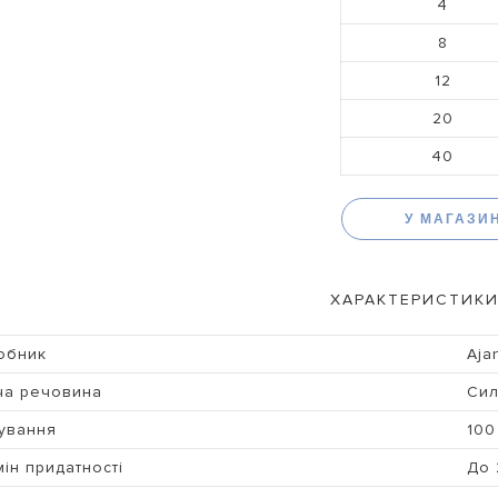
4
8
12
20
40
У МАГАЗИ
ХАРАКТЕРИСТИКИ
обник
Aja
ча речовина
Сил
ування
100
ін придатності
До 