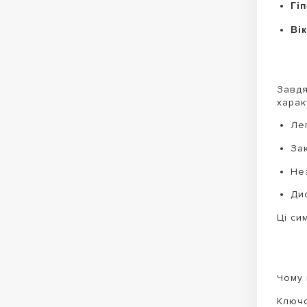
Гі
Вік
Завдя
харак
Ле
За
Не
Дис
Ці си
Чому 
Ключо