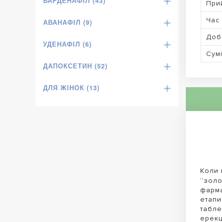
ВАРДЕНАФІЛ (43)
При
Час 
АВАНАФІЛ (9)
Доб
УДЕНАФІЛ (6)
Сумі
ДАПОКСЕТИН (52)
ДЛЯ ЖІНОК (13)
Коли 
“золо
фарма
етапи
табле
ерекц