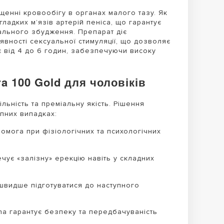
ащенні кровообігу в органах малого тазу.
Як
ладких м’язів артерій пеніса, що гарантує
уального збудження.
Препарат діє
вності сексуальної стимуляції, що дозволяє
є від 4 до 6 годин, забезпечуючи високу
 100 Gold для чоловіків
ільність та преміальну якість. Рішення
пних випадках:
мога при фізіологічних та психологічних
ує «залізну» ерекцію навіть у складних
видше підготуватися до наступного
ma гарантує безпеку та передбачуваність