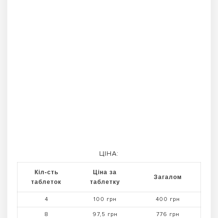
ЦІНА:
Кіл-сть
Ціна за
Загалом
таблеток
таблетку
4
100 грн
400 грн
8
97,5 грн
776 грн