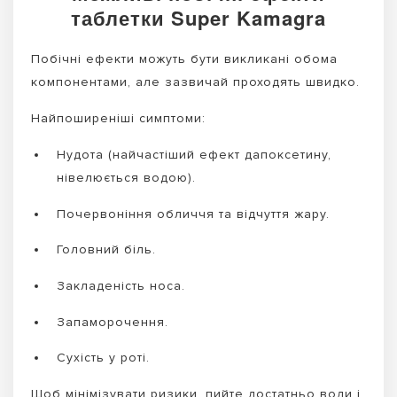
таблетки Super Kamagra
Побічні ефекти можуть бути викликані обома
компонентами, але зазвичай проходять швидко.
Найпоширеніші симптоми:
Нудота (найчастіший ефект дапоксетину,
нівелюється водою).
Почервоніння обличчя та відчуття жару.
Головний біль.
Закладеність носа.
Запаморочення.
Сухість у роті.
Щоб мінімізувати ризики, пийте достатньо води і