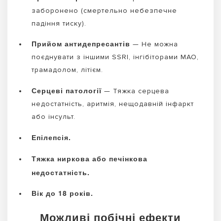
заборонено (смертельно небезпечне
падіння тиску).
Прийом антидепресантів
— Не можна
поєднувати з іншими SSRI, інгібіторами МАО,
трамадолом, літієм.
Серцеві патології
— Тяжка серцева
недостатність, аритмія, нещодавній інфаркт
або інсульт.
Епілепсія.
Тяжка ниркова або печінкова
недостатність.
Вік до 18 років.
Можливі побічні ефекти