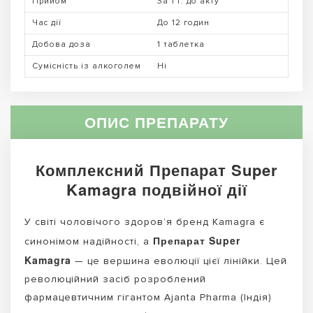
Прийом
За 1 г. до акту
Час дії
До 12 годин
Добова доза
1 таблетка
Сумісність із алкоголем
Ні
ОПИС ПРЕПАРАТУ
Комплексний Препарат Super
Kamagra подвійної дії
У світі чоловічого здоров’я бренд Kamagra є
Препарат Super
синонімом надійності, а
Kamagra
— це вершина еволюції цієї лінійки. Цей
революційний засіб розроблений
фармацевтичним гігантом Ajanta Pharma (Індія)