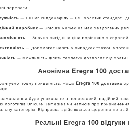
ві переваги:
тужність
— 100 мг силденафілу — це “золотий стандарт” дл
дійний виробник
— Unicure Remedies має бездоганну репу
ономічність
— Значно вигідніша ціна порівняно з європей
ективність
— Допомагає навіть у випадках тяжкої імпотенц
учність
— Можливість ділити таблетку дозволяє підібрати і
Анонімна Eregra 100 дост
Eregra 100 доставка
рантуємо повну приватність. Наша
ор
ицю.
замовлення буде упаковане в непрозорий, надійний пакет
х логотипів Unicure Remedies чи написів про призначення 
альну категорію. Відправка здійснюється щоденно по всій У
Реальні Eregra 100 відгуки