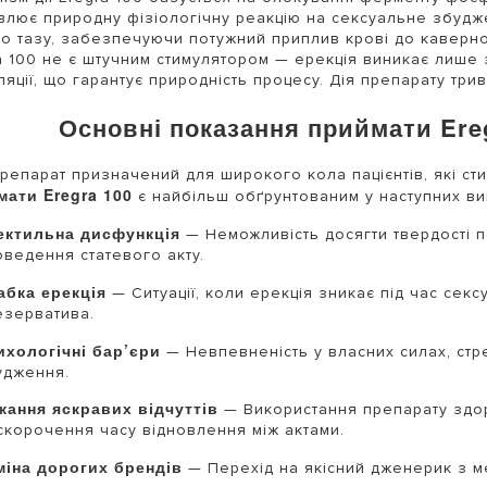
влює природну фізіологічну реакцію на сексуальне збудже
о тазу, забезпечуючи потужний приплив крові до каверноз
a 100 не є штучним стимулятором — ерекція виникає лише 
ляції, що гарантує природність процесу. Дія препарату трив
Основні показання приймати Ereg
репарат призначений для широкого кола пацієнтів, які ст
ати Eregra 100
є найбільш обґрунтованим у наступних ви
ектильна дисфункція
— Неможливість досягти твердості п
оведення статевого акту.
абка ерекція
— Ситуації, коли ерекція зникає під час секс
езерватива.
ихологічні бар’єри
— Невпевненість у власних силах, стр
удження.
жання яскравих відчуттів
— Використання препарату здор
 скорочення часу відновлення між актами.
міна дорогих брендів
— Перехід на якісний дженерик з м