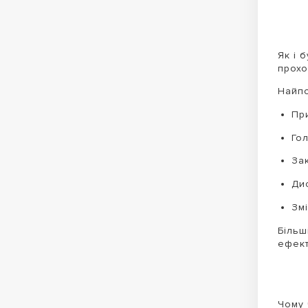
Як і 
прохо
Найпо
Пр
Гол
Зак
Дис
Змі
Більш
ефект
Чому 