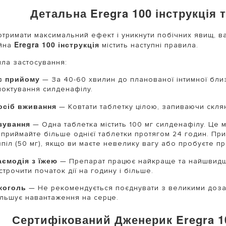
Детальна Eregra 100 інструкція
тримати максимальний ефект і уникнути побічних явищ, в
Eregra 100 інструкція
ійна
містить наступні правила.
ла застосування:
с прийому
— За 40-60 хвилин до планованої інтимної близ
моктування силденафілу.
осіб вживання
— Ковтати таблетку цілою, запиваючи скля
зування
— Одна таблетка містить 100 мг силденафілу. Це
 приймайте більше однієї таблетки протягом 24 годин. При
впіл (50 мг), якщо ви маєте невелику вагу або пробуєте п
аємодія з їжею
— Препарат працює найкраще та найшвидш
строчити початок дії на годину і більше.
коголь
— Не рекомендується поєднувати з великими дозам
ільшує навантаження на серце.
Сертифікований Дженерик Eregra 10