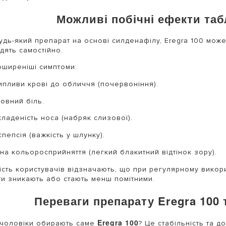
Можливі побічні ефекти таб
будь-який препарат на основі силденафілу, Eregra 100 може
дять самостійно.
ширеніші симптоми:
ипливи крові до обличчя (почервоніння).
овний біль.
ладеність носа (набряк слизової).
пепсія (важкість у шлунку).
на кольоросприйняття (легкий блакитний відтінок зору).
ість користувачів відзначають, що при регулярному викорис
и зникають або стають менш помітними.
Переваги препарату Eregra 100 
Eregra 100
чоловіки обирають саме
? Це стабільність та до