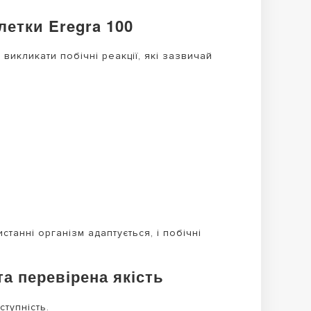
летки Eregra 100
 викликати побічні реакції, які зазвичай
танні організм адаптується, і побічні
та перевірена якість
ступність.