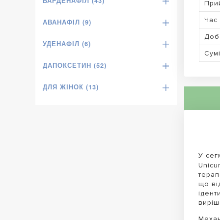
ВАРДЕНАФІЛ (43)
При
Час 
АВАНАФІЛ (9)
Доб
УДЕНАФІЛ (6)
Сумі
ДАПОКСЕТИН (52)
ДЛЯ ЖІНОК (13)
У сег
Unicu
терап
що ві
ідент
виріш
Механ