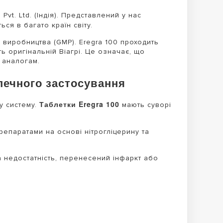
t. Ltd. (Індія). Представлений у нас
ся в багато країн світу.
 виробництва (GMP). Eregra 100 проходить
ь оригінальній Віагрі. Це означає, що
 аналогам.
печного застосування
Таблетки Eregra 100
у систему.
мають суворі
епаратами на основі нітрогліцерину та
 недостатність, перенесений інфаркт або