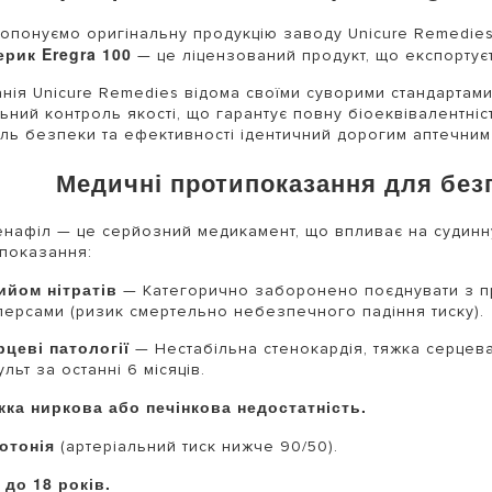
опонуємо оригінальну продукцію заводу Unicure Remedies Pv
рик Eregra 100
— це ліцензований продукт, що експортуєть
нія Unicure Remedies відома своїми суворими стандартами
ьний контроль якості, що гарантує повну біоеквівалентніст
ль безпеки та ефективності ідентичний дорогим аптечним
Медичні протипоказання для без
нафіл — це серйозний медикамент, що впливає на судинн
показання:
ийом нітратів
— Категорично заборонено поєднувати з пр
персами (ризик смертельно небезпечного падіння тиску).
рцеві патології
— Нестабільна стенокардія, тяжка серцева
ульт за останні 6 місяців.
жка ниркова або печінкова недостатність.
потонія
(артеріальний тиск нижче 90/50).
 до 18 років.