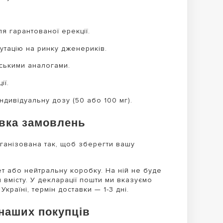
я гарантованої ерекції.
тацію на ринку дженериків.
ськими аналогами.
ії.
ндивідуальну дозу (50 або 100 мг).
авка замовлень
ганізована так, щоб зберегти вашу
 або нейтральну коробку. На ній не буде
вмісту. У декларації пошти ми вказуємо
країні, термін доставки — 1-3 дні.
 наших покупців