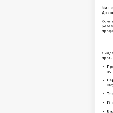
Ми пр
Джене
Компа
ретел
профі
Силде
проти
Пр
по
Се
інс
Тя
Гі
Вік