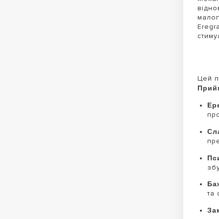
відно
малог
Eregr
стиму
Цей п
Прийм
Ер
пр
Сл
пр
Пс
зб
Ба
та
За