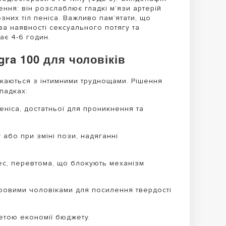
ння: він розслаблює гладкі м’язи артерій
них тіл пеніса. Важливо пам’ятати, що
за наявності сексуального потягу та
ає 4-6 годин.
ra 100 для чоловіків
икаються з інтимними труднощами. Рішення
падках:
еніса, достатньої для проникнення та
у або при зміні пози, надяганні
ес, перевтома, що блокують механізм
овими чоловіками для посилення твердості
етою економії бюджету.