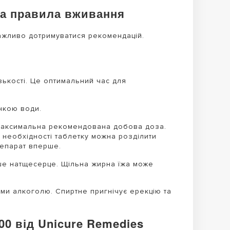
 та правила вживання
ажливо дотримуватися рекомендацій.
ькості. Це оптимальний час для
нкою води.
 максимальна рекомендована добова доза.
 необхідності таблетку можна розділити
репарат вперше.
е натщесерце. Щільна жирна їжа може
и алкоголю. Спиртне пригнічує ерекцію та
0 від Unicure Remedies