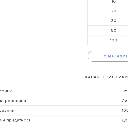
10
20
30
50
100
У МАГАЗИ
ХАРАКТЕРИСТИКИ
обник
Em
ча речовина
Си
ування
10
ін придатності
До