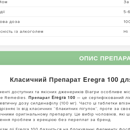
йом
За 
дії
5-
ова доза
10
сність із алкоголем
Ні
ОПИС ПРЕПАР
Класичний Препарат Eregra 100 дл
менті доступних та якісних дженериків Віагри особливе міс
Препарат Eregra 100
re Remedies.
— це сертифікований лік
евтичну дозу силденафілу (100 мг). Часто ці таблетки вп
дрізняє їх від класичних “блакитних пігулок”, проте за с
ичними оригінальному препарату. Це вибір чоловіків, які 
ення проблем з ерекцією без переплат за бренд.
ізм дії Eregra 100 базується на блокуванні ферменту фосф