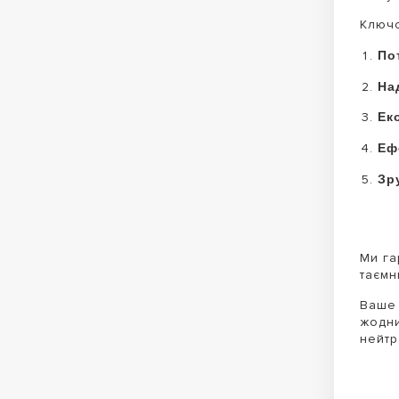
Ключо
По
На
Ек
Еф
Зр
Ми га
таємн
Ваше 
жодни
нейтр