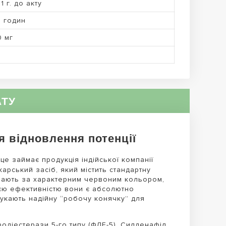
1 г. до акту
6 годин
0 мг
АТУ
я відновлення потенції
це займає продукція індійської компанії
арський засіб, який містить стандартну
ізнають за характерним червоним кольором,
воєю ефективністю вони є абсолютно
шукають надійну “робочу конячку” для
одіестерази 5-го типу (ФДЕ-5). Силденафіл