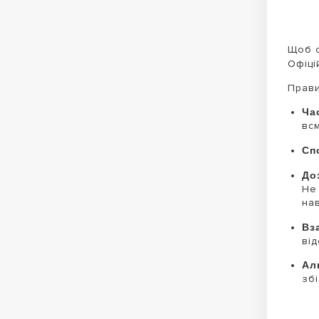
Щоб о
Офіц
Прави
Ча
вс
Сп
До
Не
на
Вз
від
Ал
зб