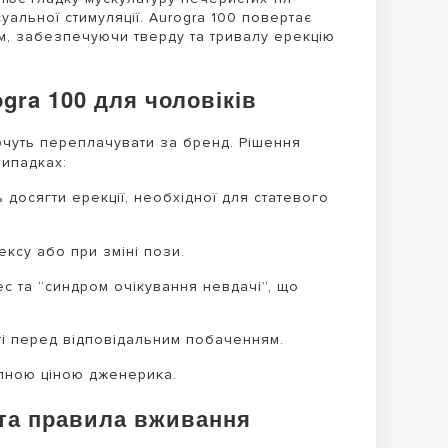
альної стимуляції. Aurogra 100 повертає
м, забезпечуючи тверду та тривалу ерекцію
gra 100 для чоловіків
хочуть переплачувати за бренд. Рішення
випадках:
досягти ерекції, необхідної для статевого
ексу або при зміні пози.
с та “синдром очікування невдачі”, що
і перед відповідальним побаченням.
упною ціною дженерика.
 та правила вживання