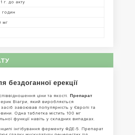
1 г. до акту
6 годин
0 мг
АТУ
я бездоганної ерекції
Препарат
співвідношення ціни та якості.
ерик Віагри, який виробляється
 засіб завоював популярність у Європі та
овини. Одна таблетка містить 100 мг
ьної функції навіть у складних випадках.
инципі інгібування ферменту ФДЕ-5. Препарат
ює гладку мускулатуру печеристих тіл