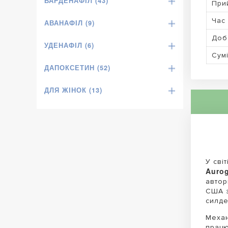
ВАРДЕНАФІЛ (43)
При
Час 
АВАНАФІЛ (9)
Доб
УДЕНАФІЛ (6)
Сумі
ДАПОКСЕТИН (52)
ДЛЯ ЖІНОК (13)
У сві
Aurog
автор
США з
силде
Механ
працю