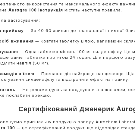
езпечного використання та максимального ефекту важли
Aurogra 100 інструкція
ійна
містить наступні правила.
ла застосування:
с прийому
— За 40-60 хвилин до планованої інтимної близ
осіб вживання
— Ковтати таблетку цілою, запиваючи скля
зування
— Одна таблетка містить 100 мг силденафілу. Це
льше однієї таблетки протягом 24 годин. Для першого раз
ділити навпіл (50 мг).
аємодія з їжею
— Препарат діє найкраще натщесерце. Щіл
моктування силденафілу та відстрочити ефект на годину.
коголь
— Не рекомендується поєднувати з алкоголем, оск
же послабити ерекцію.
Сертифікований Дженерик Aurog
опонуємо оригінальну продукцію заводу Aurochem Laborato
ra 100
— це сертифікований продукт, що відповідає стан