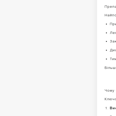
Препа
Найпо
При
Ле
За
Ди
Ти
Більш
Чому 
Ключо
Ви