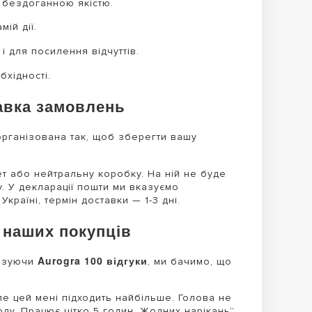
 бездоганною якістю.
ій дії.
і для посилення відчуттів.
бхідності.
авка замовлень
рганізована так, щоб зберегти вашу
 або нейтральну коробку. На ній не буде
. У декларації пошти ми вказуємо
країні, термін доставки — 1-3 дні.
и наших покупців
Aurogra 100 відгуки
лізуючи
, ми бачимо, що
ле цей мені підходить найбільше. Голова не
ду. Працює чітко 5 годин. Жодних нарікань”,