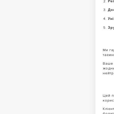
Ре
До
Ун
Зр
Ми га
таємн
Ваше 
жодни
нейтр
Цей п
корис
Клієн
болит