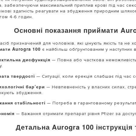
а, забезпечуючи максимальний приплив крові під час сексу
ікові здатність реагувати на збудження природним шляхо
гом 4-6 годин.
Основні показання приймати Auro
асіб призначений для чоловіків, які цінують якість та не 
мати Aurogra 100
є найбільш обґрунтованим у наступних 
ектильна дисфункція
— Повна або часткова неможливість 
у.
рата твердості
— Ситуації, коли ерекція слабшає під час с
ихологічні бар’єри
— Невпевненість у власних силах, стре
окують збудження.
жання стабільності
— Потреба в гарантованому результат
ономія
— Бажання отримати препарат рівня Pfizer за дост
Детальна Aurogra 100 інструкція