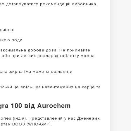
во дотримуватися рекомендацій виробника.
ькості.
нкою води.
 максимальна добова доза. Не приймайте
у або при легких розладах таблетку можна
ьна жирна їжа може сповільнити
ільки це збільшує навантаження на серце та
ra 100 від Aurochem
Дженерик
ries (Індія). Представлений у нас
дартам ВООЗ (WHO-GMP).