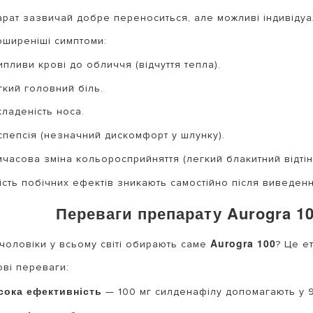
рат зазвичай добре переноситься, але можливі індивідуал
ширеніші симптоми:
пливи крові до обличчя (відчуття тепла).
гкий головний біль.
кладеність носа.
спепсія (незначний дискомфорт у шлунку).
мчасова зміна кольоросприйняття (легкий блакитний відтін
ість побічних ефектів зникають самостійно після виведенн
Переваги препарату Aurogra 10
Aurogra 100
чоловіки у всьому світі обирають саме
? Це е
ві переваги:
сока ефективність
— 100 мг силденафілу допомагають у 9