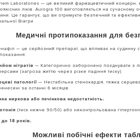
hem Laboratories — це великий фармацевтичний концерн, я
оякісних ліків. Aurogra 100 виготовляється на сучасному
ини. Це гарантує, що ви отримуєте безпечний та ефективн
нальної Віагри.
Медичні протипоказання для без
нафіл — це серйозний препарат, що впливає на судинну 
показання:
ийом нітратів
— Категорично заборонено поєднувати з лікам
персами (загроза життю через різке падіння тиску).
рцеві патології
— Нестабільна стенокардія, тяжка серцева 
енесені за останні 6 місяців.
жка ниркова або печінкова недостатність.
потонія
(тиск нижче 90/50) або неконтрольована гіпертоні
 до 18 років.
Можливі побічні ефекти табл