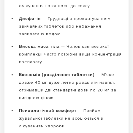
очікування готовності до сексу.
Дисфагія
— Труднощі з проковтуванням
звичайних таблеток або небажання
запивати їх водою.
Висока маса тіла
— Чоловікам великої
комплекції часто потрібна вища концентрація
препарату.
Економія (розділення таблетки)
— М’яке
драже 40 мг дуже легко розділити навпіл,
отримавши дві стандартні дози по 20 мг за
вигідною ціною.
Психологічний комфорт
— Прийом
жувальної таблетки не асоціюється з
лікуванням хвороби.