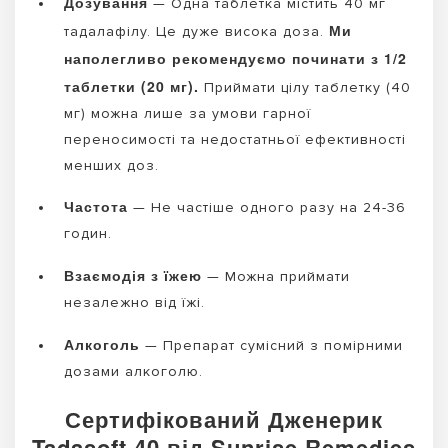
Дозування
— Одна таблетка містить 40 мг
Ми
тадалафілу. Це дуже висока доза.
наполегливо рекомендуємо починати з 1/2
таблетки (20 мг).
Приймати цілу таблетку (40
мг) можна лише за умови гарної
переносимості та недостатньої ефективності
менших доз.
Частота
— Не частіше одного разу на 24-36
годин.
Взаємодія з їжею
— Можна приймати
незалежно від їжі.
Алкоголь
— Препарат сумісний з помірними
дозами алкоголю.
Сертифікований Дженерик
Tadasoft 40 від Sunrise Remedies