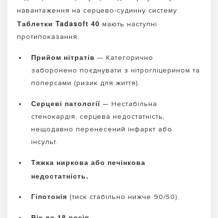
навантаження на серцево-судинну систему.
Таблетки Tadasoft 40
мають наступні
протипоказання:
Прийом нітратів
— Категорично
заборонено поєднувати з нітрогліцерином та
поперсами (ризик для життя).
Серцеві патології
— Нестабільна
стенокардія, серцева недостатність,
нещодавно перенесений інфаркт або
інсульт.
Тяжка ниркова або печінкова
недостатність.
Гіпотонія
(тиск стабільно нижче 90/50).
Вік до 18 років.