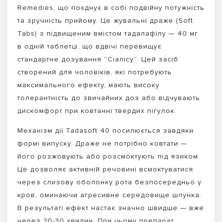
Remedies, що поєднує в собі подвійну потужність
та зручність прийому. Це жувальні драже (Soft
Tabs) з підвищеним вмістом тадалафілу — 40 мг
в одній таблетці, що вдвічі перевищує
стандартне дозування “Сіалісу”. Цей засіб
створений для чоловіків, які потребують
максимального ефекту, мають високу
толерантність до звичайних доз або відчувають
дискомфорт при ковтанні твердих пігулок.
Механізм дії Tadasoft 40 посилюється завдяки
формі випуску. Драже не потрібно ковтати —
його розжовують або розсмоктують під язиком.
Це дозволяє активній речовині всмоктуватися
через слизову оболонку рота безпосередньо у
кров, оминаючи агресивне середовище шлунка.
В результаті ефект настає значно швидше — вже
через 20-30 хвилин. При цьому препарат