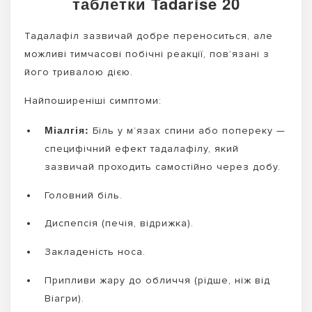
таблетки Tadarise 20
Тадалафіл зазвичай добре переноситься, але
можливі тимчасові побічні реакції, пов’язані з
його тривалою дією.
Найпоширеніші симптоми:
Міалгія:
Біль у м’язах спини або попереку —
специфічний ефект тадалафілу, який
зазвичай проходить самостійно через добу.
Головний біль.
Диспепсія (печія, відрижка).
Закладеність носа.
Припливи жару до обличчя (рідше, ніж від
Віагри).