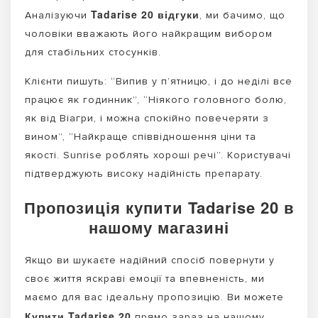
Tadarise 20 відгуки
Аналізуючи
, ми бачимо, що
чоловіки вважають його найкращим вибором
для стабільних стосунків.
Клієнти пишуть: “Випив у п’ятницю, і до неділі все
працює як годинник”, “Ніякого головного болю,
як від Віагри, і можна спокійно повечеряти з
вином”, “Найкраще співвідношення ціни та
якості. Sunrise роблять хороші речі”. Користувачі
підтверджують високу надійність препарату.
Пропозиція купити Tadarise 20 в
нашому магазині
Якщо ви шукаєте надійний спосіб повернути у
своє життя яскраві емоції та впевненість, ми
маємо для вас ідеальну пропозицію. Ви можете
Купити Tadarise 20
прямо зараз на нашому