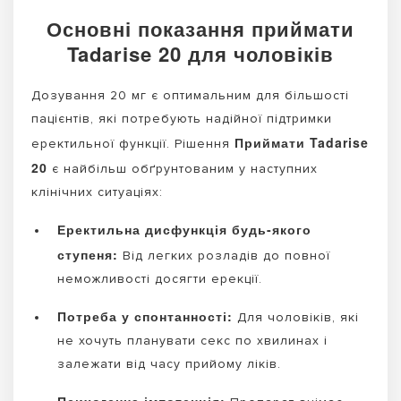
Основні показання приймати
Tadarise 20 для чоловіків
Дозування 20 мг є оптимальним для більшості
пацієнтів, які потребують надійної підтримки
Приймати Tadarise
еректильної функції. Рішення
20
є найбільш обґрунтованим у наступних
клінічних ситуаціях:
Еректильна дисфункція будь-якого
ступеня:
Від легких розладів до повної
неможливості досягти ерекції.
Потреба у спонтанності:
Для чоловіків, які
не хочуть планувати секс по хвилинах і
залежати від часу прийому ліків.
Психогенна імпотенція: