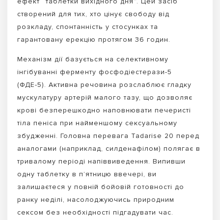
ефект “таблетки вихідного дня”. Цей засіб
створений для тих, хто цінує свободу від
розкладу, спонтанність у стосунках та
гарантовану ерекцію протягом 36 годин.
Механізм дії базується на селективному
інгібуванні ферменту фосфодіестерази-5
(ФДЕ-5). Активна речовина розслаблює гладку
мускулатуру артерій малого тазу, що дозволяє
крові безперешкодно наповнювати печеристі
тіла пеніса при найменшому сексуальному
збудженні. Головна перевага Tadarise 20 перед
аналогами (наприклад, силденафілом) полягає в
тривалому періоді напіввиведення. Випивши
одну таблетку в п’ятницю ввечері, ви
залишаєтеся у повній бойовій готовності до
ранку неділі, насолоджуючись природним
сексом без необхідності підгадувати час.