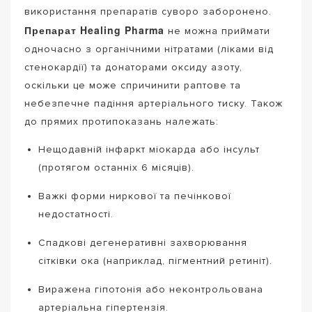
використання препаратів суворо заборонено.
Препарат Healing Pharma
не можна приймати
одночасно з органічними нітратами (ліками від
стенокардії) та донаторами оксиду азоту,
оскільки це може спричинити раптове та
небезпечне падіння артеріального тиску. Також
до прямих протипоказань належать:
Нещодавній інфаркт міокарда або інсульт
(протягом останніх 6 місяців).
Важкі форми ниркової та печінкової
недостатності.
Спадкові дегенеративні захворювання
сітківки ока (наприклад, пігментний ретиніт).
Виражена гіпотонія або неконтрольована
артеріальна гіпертензія.