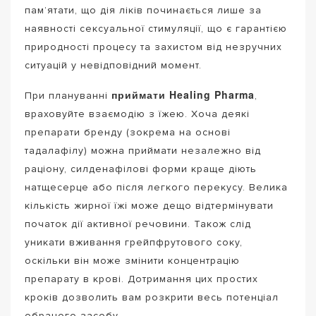
пам’ятати, що дія ліків починається лише за
наявності сексуальної стимуляції, що є гарантією
природності процесу та захистом від незручних
ситуацій у невідповідний момент.
приймати Healing Pharma
При плануванні
,
враховуйте взаємодію з їжею. Хоча деякі
препарати бренду (зокрема на основі
тадалафілу) можна приймати незалежно від
раціону, силденафілові форми краще діють
натщесерце або після легкого перекусу. Велика
кількість жирної їжі може дещо відтермінувати
початок дії активної речовини. Також слід
уникати вживання грейпфрутового соку,
оскільки він може змінити концентрацію
препарату в крові. Дотримання цих простих
кроків дозволить вам розкрити весь потенціал
обраного засобу.