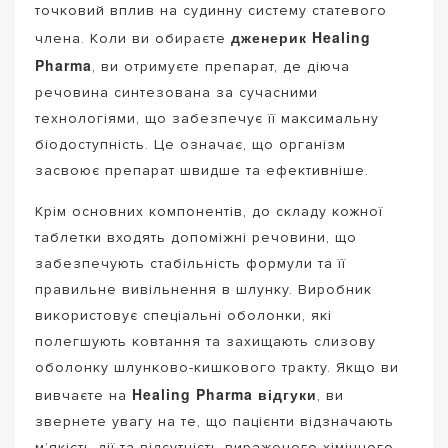
точковий вплив на судинну систему статевого
дженерик Healing
члена. Коли ви обираєте
Pharma
, ви отримуєте препарат, де діюча
речовина синтезована за сучасними
технологіями, що забезпечує її максимальну
біодоступність. Це означає, що організм
засвоює препарат швидше та ефективніше.
Крім основних компонентів, до складу кожної
таблетки входять допоміжні речовини, що
забезпечують стабільність формули та її
правильне вивільнення в шлунку. Виробник
використовує спеціальні оболонки, які
полегшують ковтання та захищають слизову
оболонку шлунково-кишкового тракту. Якщо ви
Healing Pharma відгуки
вивчаєте на
, ви
звернете увагу на те, що пацієнти відзначають
м’якість дії та відсутність вираженого хімічного