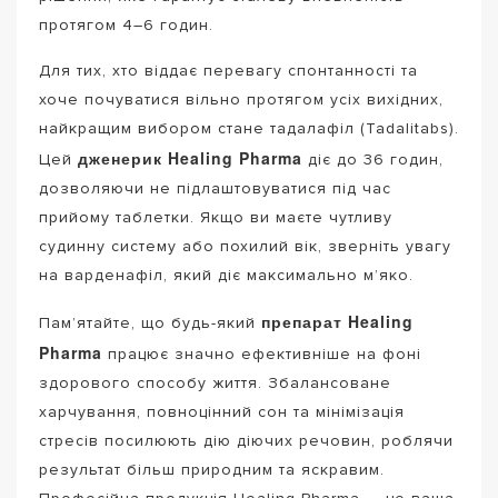
протягом 4–6 годин.
Для тих, хто віддає перевагу спонтанності та
хоче почуватися вільно протягом усіх вихідних,
найкращим вибором стане тадалафіл (Tadalitabs).
дженерик Healing Pharma
Цей
діє до 36 годин,
дозволяючи не підлаштовуватися під час
прийому таблетки. Якщо ви маєте чутливу
судинну систему або похилий вік, зверніть увагу
на варденафіл, який діє максимально м’яко.
препарат Healing
Пам’ятайте, що будь-який
Pharma
працює значно ефективніше на фоні
здорового способу життя. Збалансоване
харчування, повноцінний сон та мінімізація
стресів посилюють дію діючих речовин, роблячи
результат більш природним та яскравим.