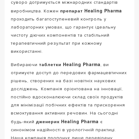
суворо дотримується міжнародних стандартів
препарат Healing Pharma
виробництва. Кожен
проходить багатоступеневий контроль у
лабораторних умовах, що гарантує ідеальну
чистоту діючих компонентів та стабільний
терапевтичний результат при кожному
використанні.
таблетки Healing Pharma
Вибираючи
, ви
отримуєте доступ до передових фармацевтичних
рішень, створених на базі новітніх наукових
досліджень. Компанія орієнтована на інновації,
постійно вдосконалюючи склад своїх продуктів
для мінімізації побічних ефектів та прискорення
всмоктування активних речовин. На сьогодні
дженерик Healing Pharma
будь-який
є
синонімом надійності в урологічній практиці.
Наша компанія пропонує лише перевірену