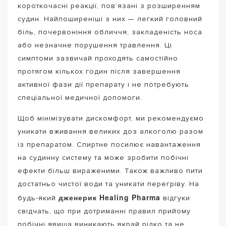
короткочасні реакції, пов’язані з розширенням
судин. Найпоширеніші з них — легкий головний
біль, почервоніння обличчя, закладеність носа
або незначне порушення травлення. Ці
симптоми зазвичай проходять самостійно
протягом кількох годин після завершення
активної фази дії препарату і не потребують
спеціальної медичної допомоги.
Щоб мінімізувати дискомфорт, ми рекомендуємо
уникати вживання великих доз алкоголю разом
із препаратом. Спиртне посилює навантаження
на судинну систему та може зробити побічні
ефекти більш вираженими. Також важливо пити
достатньо чистої води та уникати перегріву. На
дженерик Healing Pharma
будь-який
відгуки
свідчать, що при дотриманні правил прийому
побічні явища виникають вкрай рідко та не