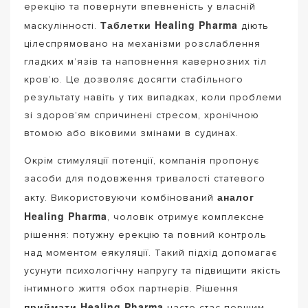
ерекцію та повернути впевненість у власній
Таблетки Healing Pharma
маскулінності.
діють
цілеспрямовано на механізми розслаблення
гладких м’язів та наповнення кавернозних тіл
кров’ю. Це дозволяє досягти стабільного
результату навіть у тих випадках, коли проблеми
зі здоров’ям спричинені стресом, хронічною
втомою або віковими змінами в судинах.
Окрім стимуляції потенції, компанія пропонує
засоби для подовження тривалості статевого
аналог
акту. Використовуючи комбінований
Healing Pharma
, чоловік отримує комплексне
рішення: потужну ерекцію та повний контроль
над моментом еякуляції. Такий підхід допомагає
усунути психологічну напругу та підвищити якість
інтимного життя обох партнерів. Рішення
приймати Healing Pharma
часто стає першим