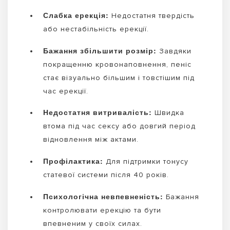
Слабка ерекція:
Недостатня твердість
або нестабільність ерекції.
Бажання збільшити розмір:
Завдяки
покращенню кровонаповнення, пеніс
стає візуально більшим і товстішим під
час ерекції.
Недостатня витривалість:
Швидка
втома під час сексу або довгий період
відновлення між актами.
Профілактика:
Для підтримки тонусу
статевої системи після 40 років.
Психологічна невпевненість:
Бажання
контролювати ерекцію та бути
впевненим у своїх силах.