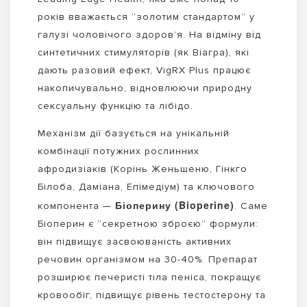
років вважається “золотим стандартом” у
галузі чоловічого здоров’я. На відміну від
синтетичних стимуляторів (як Віагра), які
дають разовий ефект, VigRX Plus працює
накопичувально, відновлюючи природну
сексуальну функцію та лібідо.
Механізм дії базується на унікальній
комбінації потужних рослинних
афродизіаків (Корінь Женьшеню, Гінкго
Білоба, Даміана, Епімедіум) та ключового
Біоперину (Bioperine)
компонента —
. Саме
Біоперин є “секретною зброєю” формули:
він підвищує засвоюваність активних
речовин організмом на 30-40%. Препарат
розширює печеристі тіла пеніса, покращує
кровообіг, підвищує рівень тестостерону та