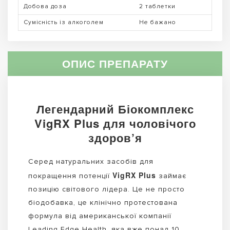
Добова доза
2 таблетки
Сумісність із алкоголем
Не бажано
ОПИС ПРЕПАРАТУ
Легендарний Біокомплекс
VigRX Plus для чоловічого
здоров’я
Серед натуральних засобів для
VigRX Plus
покращення потенції
займає
позицію світового лідера. Це не просто
біодобавка, це клінічно протестована
формула від американської компанії
Leading Edge Health, яка вже понад 10