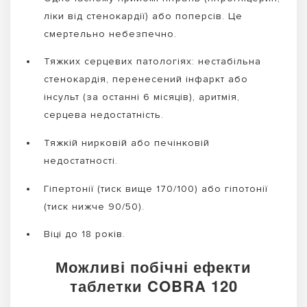
ліки від стенокардії) або поперсів. Це
смертельно небезпечно.
Тяжких серцевих патологіях: нестабільна
стенокардія, перенесений інфаркт або
інсульт (за останні 6 місяців), аритмія,
серцева недостатність.
Тяжкій нирковій або печінковій
недостатності.
Гіпертонії (тиск вище 170/100) або гіпотонії
(тиск нижче 90/50).
Віці до 18 років.
Можливі побічні ефекти
таблетки COBRA 120