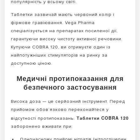
популярність у всьому світі.
Таблетки зазвичай мають червоний колір і
фірмове гравіювання. Vega Pharma
спеціалізується на препаратах посиленої дії,
гарантуючи високу чистоту активної речовини.
Купуючи COBRA 120, ви отримуєте один із
найпотужніших стимуляторів на ринку за
доступною ціною.
Медичні протипоказання для
безпечного застосування
Висока доза — це серйозний інструмент. Перед
прийомом обов’язково переконайтеся у
Таблетки COBRA 120
відсутності протипоказань.
заборонено вживати при:
Одночасному прийомі нітратів (нітрогліцерин,