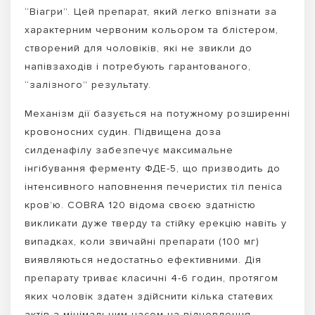
“Віагри”. Цей препарат, який легко впізнати за
характерним червоним кольором та блістером,
створений для чоловіків, які не звикли до
напівзаходів і потребують гарантованого,
“залізного” результату.
Механізм дії базується на потужному розширенні
кровоносних судин. Підвищена доза
силденафілу забезпечує максимальне
інгібування ферменту ФДЕ-5, що призводить до
інтенсивного наповнення печеристих тіл пеніса
кров’ю. COBRA 120 відома своєю здатністю
викликати дуже тверду та стійку ерекцію навіть у
випадках, коли звичайні препарати (100 мг)
виявляються недостатньо ефективними. Дія
препарату триває класичні 4-6 годин, протягом
яких чоловік здатен здійснити кілька статевих
актів з мінімальним часом на відновлення.