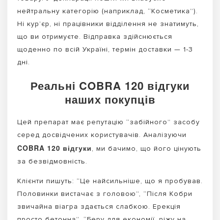
нейтральну категорію (наприклад, “Косметика”).
Ні кур’єр, ні працівники відділення не знатимуть,
що ви отримуєте. Відправка здійснюється
щоденно по всій Україні, термін доставки — 1-3
дні.
Реальні COBRA 120 відгуки
наших покупців
Цей препарат має репутацію “забійного” засобу
серед досвідчених користувачів. Аналізуючи
COBRA 120 відгуки
, ми бачимо, що його цінують
за безвідмовність.
Клієнти пишуть: “Це найсильніше, що я пробував.
Половинки вистачає з головою”, “Після Кобри
звичайна віагра здається слабкою. Ерекція
просто бетонна”, “Беру для економії, ріжу на