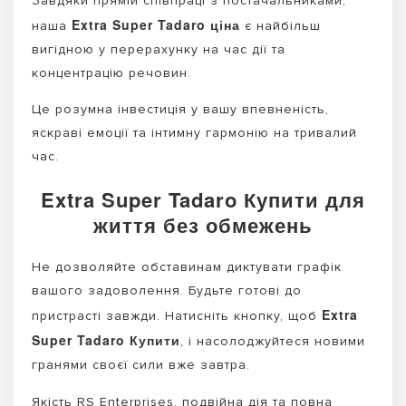
Завдяки прямій співпраці з постачальниками,
Extra Super Tadaro ціна
наша
є найбільш
вигідною у перерахунку на час дії та
концентрацію речовин.
Це розумна інвестиція у вашу впевненість,
яскраві емоції та інтимну гармонію на тривалий
час.
Extra Super Tadaro Купити для
життя без обмежень
Не дозволяйте обставинам диктувати графік
вашого задоволення. Будьте готові до
Extra
пристрасті завжди. Натисніть кнопку, щоб
Super Tadaro Купити
, і насолоджуйтеся новими
гранями своєї сили вже завтра.
Якість RS Enterprises, подвійна дія та повна