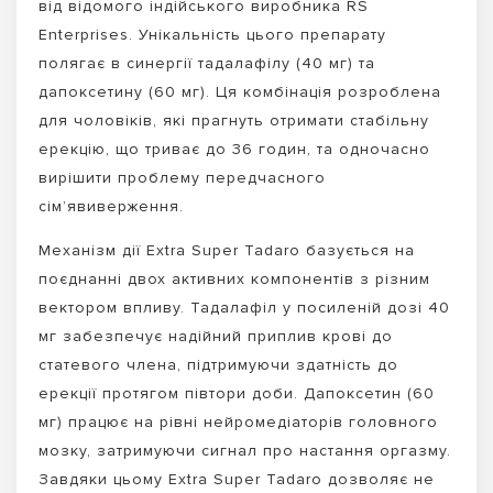
від відомого індійського виробника RS
Enterprises. Унікальність цього препарату
полягає в синергії тадалафілу (40 мг) та
дапоксетину (60 мг). Ця комбінація розроблена
для чоловіків, які прагнуть отримати стабільну
ерекцію, що триває до 36 годин, та одночасно
вирішити проблему передчасного
сім’явиверження.
Механізм дії Extra Super Tadaro базується на
поєднанні двох активних компонентів з різним
вектором впливу. Тадалафіл у посиленій дозі 40
мг забезпечує надійний приплив крові до
статевого члена, підтримуючи здатність до
ерекції протягом півтори доби. Дапоксетин (60
мг) працює на рівні нейромедіаторів головного
мозку, затримуючи сигнал про настання оргазму.
Завдяки цьому Extra Super Tadaro дозволяє не