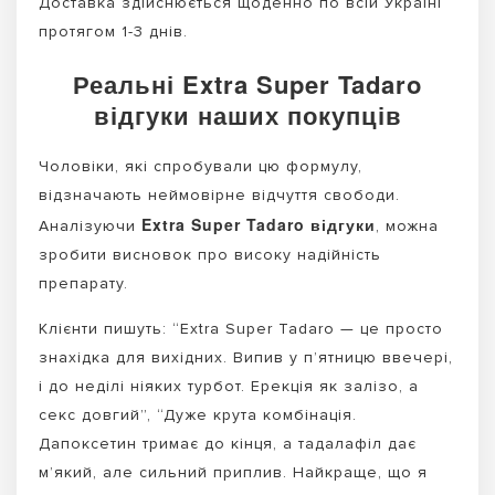
Доставка здійснюється щоденно по всій Україні
протягом 1-3 днів.
Реальні Extra Super Tadaro
відгуки наших покупців
Чоловіки, які спробували цю формулу,
відзначають неймовірне відчуття свободи.
Extra Super Tadaro відгуки
Аналізуючи
, можна
зробити висновок про високу надійність
препарату.
Клієнти пишуть: “Extra Super Tadaro — це просто
знахідка для вихідних. Випив у п’ятницю ввечері,
і до неділі ніяких турбот. Ерекція як залізо, а
секс довгий”, “Дуже крута комбінація.
Дапоксетин тримає до кінця, а тадалафіл дає
м’який, але сильний приплив. Найкраще, що я