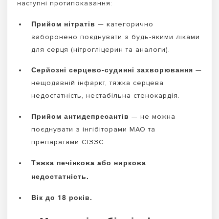
наступні протипоказання:
Прийом нітратів
— категорично
заборонено поєднувати з будь-якими ліками
для серця (нітрогліцерин та аналоги).
Серйозні серцево-судинні захворювання
—
нещодавній інфаркт, тяжка серцева
недостатність, нестабільна стенокардія.
Прийом антидепресантів
— не можна
поєднувати з інгібіторами МАО та
препаратами СІЗЗС.
Тяжка печінкова або ниркова
недостатність.
Вік до 18 років.