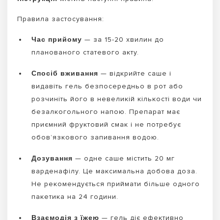
Правила застосування:
Час прийому
— за 15-20 хвилин до
планованого статевого акту.
Спосіб вживання
— відкрийте саше і
видавіть гель безпосередньо в рот або
розчиніть його в невеликій кількості води чи
безалкогольного напою. Препарат має
приємний фруктовий смак і не потребує
обов’язкового запивання водою.
Дозування
— одне саше містить 20 мг
варденафілу. Це максимальна добова доза.
Не рекомендується приймати більше одного
пакетика на 24 години.
Взаємодія з їжею
— гель діє ефективно