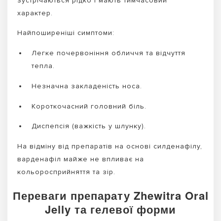
зустрічаються рідко і мають тимчасовий
характер.
Найпоширеніші симптоми:
Легке почервоніння обличчя та відчуття
тепла.
Незначна закладеність носа.
Короткочасний головний біль.
Диспепсія (важкість у шлунку).
На відміну від препаратів на основі силденафілу,
варденафіл майже не впливає на
кольоросприйняття та зір.
Переваги препарату Zhewitra Oral
Jelly та гелевої форми