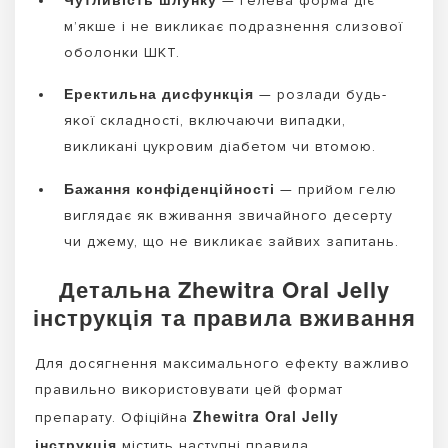
— гелева форма діє
м’якше і не викликає подразнення слизової
оболонки ШКТ.
Еректильна дисфункція
— розлади будь-
якої складності, включаючи випадки,
викликані цукровим діабетом чи втомою.
Бажання конфіденційності
— прийом гелю
виглядає як вживання звичайного десерту
чи джему, що не викликає зайвих запитань.
Детальна Zhewitra Oral Jelly
інструкція та правила вживання
Для досягнення максимального ефекту важливо
правильно використовувати цей формат
Zhewitra Oral Jelly
препарату. Офіційна
інструкція
містить наступні правила.