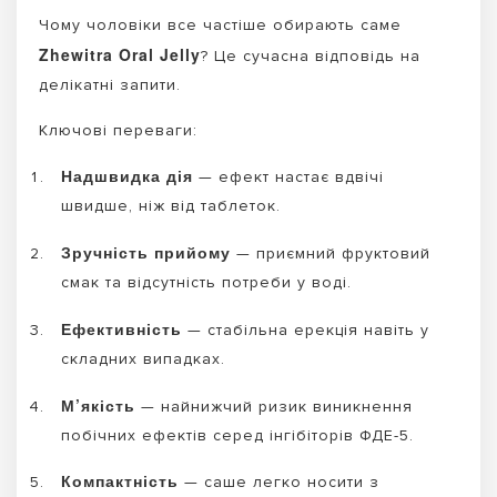
Чому чоловіки все частіше обирають саме
Zhewitra Oral Jelly
? Це сучасна відповідь на
делікатні запити.
Ключові переваги:
Надшвидка дія
— ефект настає вдвічі
швидше, ніж від таблеток.
Зручність прийому
— приємний фруктовий
смак та відсутність потреби у воді.
Ефективність
— стабільна ерекція навіть у
складних випадках.
М’якість
— найнижчий ризик виникнення
побічних ефектів серед інгібіторів ФДЕ-5.
Компактність
— саше легко носити з