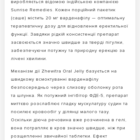
виробляється відомою індійською компанією
Sunrise Remedies. Кожен порційний пакетик
(саше) містить 20 мг варденафілу — оптимальну
терапевтичну дозу для відновлення еректильної
функції. Завдяки рідкій консистенції препарат
засвоюється значно швидше за тверді пігулки,
забезпечуючи потужну та природну ерекцію за
лічені хвилини.
Механізм дії Zhewitra Oral Jelly базується на
швидкому всмоктуванні варденафілу
безпосередньо через слизову оболонку рота
та шлунка. Як потужний інгібітор ФДЕ-5, препарат
миттєво розслаблює гладку мускулатуру судин та
посилює кровообіг у ділянці малого тазу.
Оскільки діюча речовина вже розчинена в гелі,
вона потрапляє в кров значно швидше, ніж при
розщепленні звичайної таблетки. Ефект