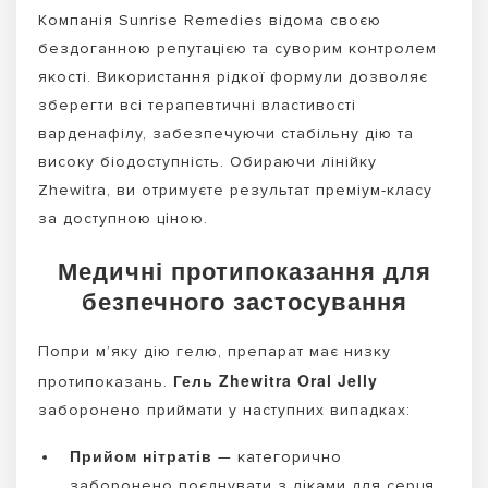
Компанія Sunrise Remedies відома своєю
бездоганною репутацією та суворим контролем
якості. Використання рідкої формули дозволяє
зберегти всі терапевтичні властивості
варденафілу, забезпечуючи стабільну дію та
високу біодоступність. Обираючи лінійку
Zhewitra, ви отримуєте результат преміум-класу
за доступною ціною.
Медичні протипоказання для
безпечного застосування
Попри м’яку дію гелю, препарат має низку
Гель Zhewitra Oral Jelly
протипоказань.
заборонено приймати у наступних випадках:
Прийом нітратів
— категорично
заборонено поєднувати з ліками для серця